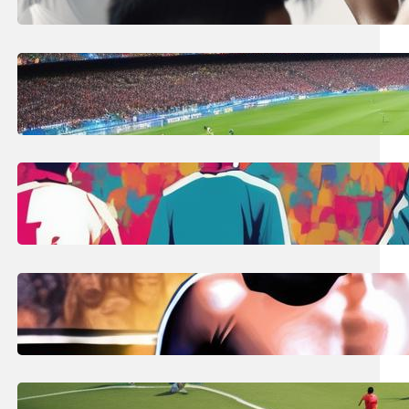
trwania meczu!
9 lipca, 2025
Visca Barca co to znaczy?
Katalońskie hasło kibica FC
Barcelona!
9 lipca, 2025
Ile zmian w meczu piłkarskim?
Liczba i zasady na Euro 2024!
8 lipca, 2025
Cody Rhodes: Szczegóły zwrotu
The American Nightmare do WWE
Raw!
8 lipca, 2025