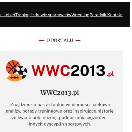
a kobiet
Trening i zdrowie sportowców
Wrestling
Poradniki
Kontakt
O PORTALU
WWC2013.pl
Znajdziesz u nas aktualne wiadomości, ciekawe
analizy, porady treningowe oraz inspirujące historie
ze świata piłki nożnej, podnoszenia ciężarów i
innych dyscyplin sportowych.