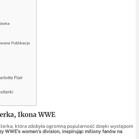
ykówka
owana Publikacja
lotte Flair
stlerki
lerka, Ikona WWE
stlerka, która zdobyła ogromną popularność dzięki występom
zy WWE’s women’s division, inspirując miliony fanów na