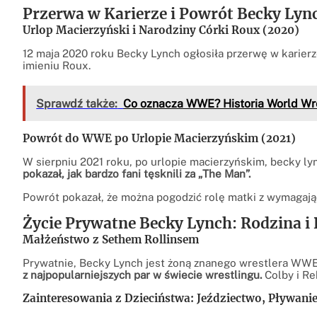
Przerwa w Karierze i Powrót Becky Lyn
Urlop Macierzyński i Narodziny Córki Roux (2020)
12 maja 2020 roku Becky Lynch ogłosiła przerwę w karierz
imieniu Roux.
Sprawdź także:
Co oznacza WWE? Historia World Wres
Powrót do WWE po Urlopie Macierzyńskim (2021)
W sierpniu 2021 roku, po urlopie macierzyńskim, becky l
pokazał, jak bardzo fani tęsknili za „The Man”.
Powrót pokazał, że można pogodzić rolę matki z wymagając
Życie Prywatne Becky Lynch: Rodzina i 
Małżeństwo z Sethem Rollinsem
Prywatnie, Becky Lynch jest żoną znanego wrestlera WWE,
z najpopularniejszych par w świecie wrestlingu.
Colby i Re
Zainteresowania z Dzieciństwa: Jeździectwo, Pływan