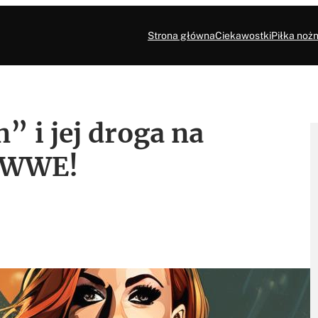
Strona główna
Ciekawostki
Piłka nożn
 i jej droga na
w WWE!