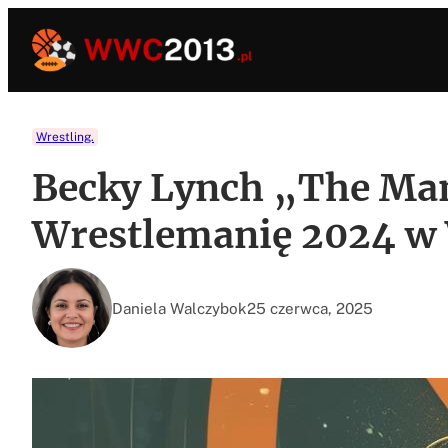
Przejdź
do
treści
Wrestling.
Becky Lynch „The Man”
Wrestlemanię 2024 
Daniela Walczybok
25 czerwca, 2025