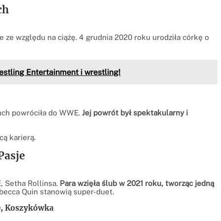
ch
e ze względu na ciążę. 4 grudnia 2020 roku urodziła córkę o
tling Entertainment i wrestling!
ynch powróciła do WWE.
Jej powrót był spektakularny i
ą karierą.
Pasje
 Setha Rollinsa.
Para wzięła ślub w 2021 roku, tworząc jedną
becca Quin stanowią super-duet.
ie, Koszykówka