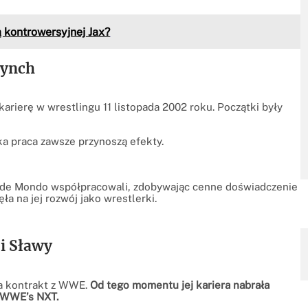
ą kontrowersyjnej Jax?
Lynch
karierę w wrestlingu 11 listopada 2002 roku. Początki były
żka praca zawsze przynoszą efekty.
o de Mondo współpracowali, zdobywając cenne doświadczenie
a na jej rozwój jako wrestlerki.
i Sławy
ła kontrakt z WWE.
Od tego momentu jej kariera nabrała
w WWE’s NXT.