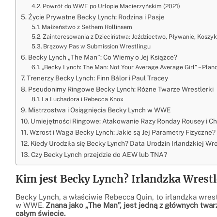
Powrót do WWE po Urlopie Macierzyńskim (2021)
Życie Prywatne Becky Lynch: Rodzina i Pasje
Małżeństwo z Sethem Rollinsem
Zainteresowania z Dzieciństwa: Jeździectwo, Pływanie, Kosz
Brązowy Pas w Submission Wrestlingu
Becky Lynch „The Man”: Co Wiemy o Jej Książce?
„Becky Lynch: The Man: Not Your Average Average Girl” – Plan
Trenerzy Becky Lynch: Finn Bálor i Paul Tracey
Pseudonimy Ringowe Becky Lynch: Różne Twarze Wrestlerki
La Luchadora i Rebecca Knox
Mistrzostwa i Osiągnięcia Becky Lynch w WWE
Umiejętności Ringowe: Atakowanie Razy Ronday Rousey i Char
Wzrost i Waga Becky Lynch: Jakie są Jej Parametry Fizyczne?
Kiedy Urodziła się Becky Lynch? Data Urodzin Irlandzkiej Wre
Czy Becky Lynch przejdzie do AEW lub TNA?
Kim jest Becky Lynch? Irlandzka Wrest
Becky Lynch, a właściwie Rebecca Quin, to irlandzka wre
w WWE.
Znana jako „The Man”, jest jedną z głównych twar
całym świecie.