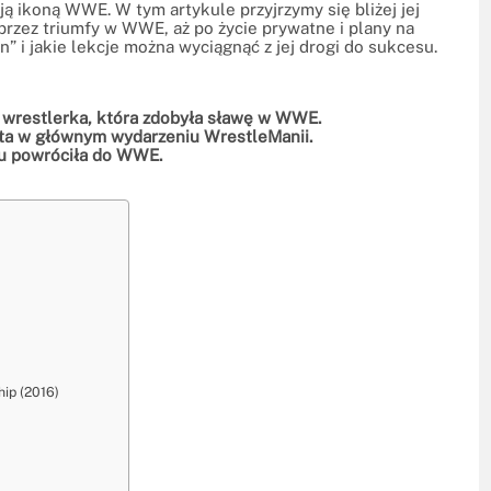
ją ikoną WWE. W tym artykule przyjrzymy się bliżej jej
 przez triumfy w WWE, aż po życie prywatne i plany na
n” i jakie lekcje można wyciągnąć z jej drogi do sukcesu.
a wrestlerka, która zdobyła sławę w WWE.
ieta w głównym wydarzeniu WrestleManii.
ku powróciła do WWE.
ip (2016)