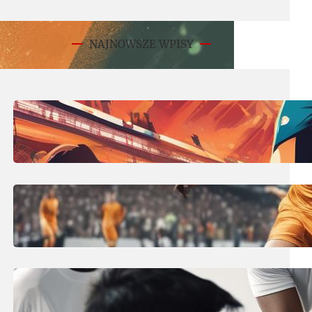
NAJNOWSZE WPISY
11 lipca, 2025
Derby co to? Encyklopedia derbów
piłkarskich – słownik pojęć!
10 lipca, 2025
Środkowy obrońca w piłce nożnej:
stoper – kluczowy defensor!
10 lipca, 2025
Ile trwa przerwa w piłce nożnej?
Czas gry i rzeczywisty czas