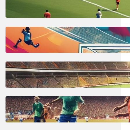
Co to jest spalony w piłce nożnej?
Definicja spalonego!
7 lipca, 2025
Wymiary bramki piłkarskiej:
profesjonalny rozmiar do piłki
nożnej
6 lipca, 2025
Największy stadion na świecie:
Top 10 największych obiektów
piłkarskich!
5 lipca, 2025
Ile trwa mecz piłki nożnej? Czas
gry, przerwa i co wpływa na to?