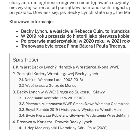
charyzma, umiejętności ringowe i nieustępliwość uczyniły 
niezwykłej karierze, od początków na irlandzkich ringach,
przyszłość. Dowiesz się, jak Becky Lynch stała się „The Ma
Kluczowe informacje:
Becky Lynch, a właściwie Rebecca Quin, to irlandzk
W 2019 roku przeszła do historii jako pierwsza kob
Po przerwie macierzyńskiej w 2020 roku, w 2021 ro
Trenowana była przez Finna Bálora i Paula Traceya.
Spis treści
Kim jest Becky Lynch? Irlandzka Wrestlerka, Ikona WWE
Początki Kariery Wrestlingowej Becky Lynch
Debiut i Wczesne Lata (2002-2013)
Współpraca z Gonzo de Mondo
Becky Lynch w WWE: Droga do Sukcesu i Sławy
Podpisanie Kontraktu z WWE (2013)
Pierwsze Mistrzostwo WWE SmackDown Women’s Championsh
Royal Rumble 2019 i Historyczny Występ na WrestleManii
Bycie Pierwszą Kobietą w Głównym Wydarzeniu WrestleManii
Przerwa w Karierze i Powrót Becky Lynch
Urlop Macierzyński i Narodziny Córki Roux (2020)