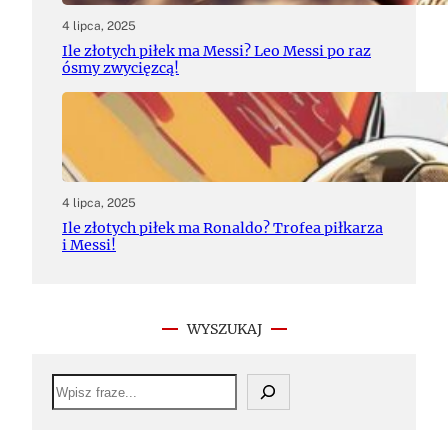
4 lipca, 2025
Ile złotych piłek ma Messi? Leo Messi po raz
ósmy zwycięzcą!
4 lipca, 2025
Ile złotych piłek ma Ronaldo? Trofea piłkarza
i Messi!
WYSZUKAJ
S
e
a
r
c