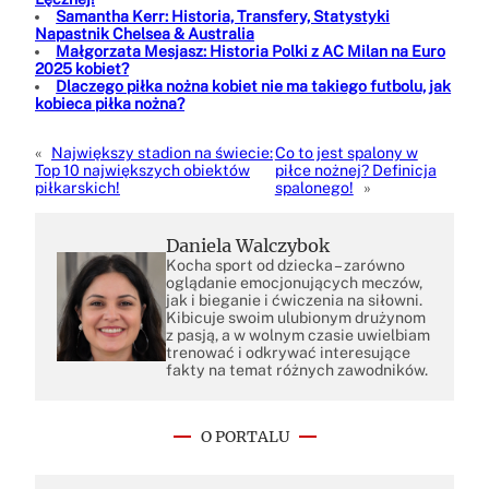
Samantha Kerr: Historia, Transfery, Statystyki
Napastnik Chelsea & Australia
Małgorzata Mesjasz: Historia Polki z AC Milan na Euro
2025 kobiet?
Dlaczego piłka nożna kobiet nie ma takiego futbolu, jak
kobieca piłka nożna?
«
Największy stadion na świecie:
Co to jest spalony w
Top 10 największych obiektów
piłce nożnej? Definicja
piłkarskich!
spalonego!
»
Daniela Walczybok
Kocha sport od dziecka – zarówno
oglądanie emocjonujących meczów,
jak i bieganie i ćwiczenia na siłowni.
Kibicuje swoim ulubionym drużynom
z pasją, a w wolnym czasie uwielbiam
trenować i odkrywać interesujące
fakty na temat różnych zawodników.
O PORTALU