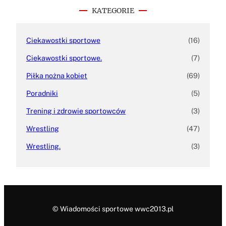
h
KATEGORIE
Ciekawostki sportowe
(16)
Ciekawostki sportowe.
(7)
Piłka nożna kobiet
(69)
Poradniki
(5)
Trening i zdrowie sportowców
(3)
Wrestling
(47)
Wrestling.
(3)
© Wiadomości sportowe wwc2013.pl