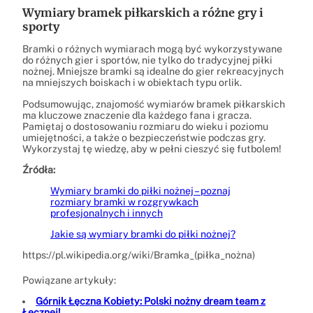
Wymiary bramek piłkarskich a różne gry i
sporty
Bramki o różnych wymiarach mogą być wykorzystywane
do różnych gier i sportów, nie tylko do tradycyjnej piłki
nożnej. Mniejsze bramki są idealne do gier rekreacyjnych
na mniejszych boiskach i w obiektach typu orlik.
Podsumowując, znajomość wymiarów bramek piłkarskich
ma kluczowe znaczenie dla każdego fana i gracza.
Pamiętaj o dostosowaniu rozmiaru do wieku i poziomu
umiejętności, a także o bezpieczeństwie podczas gry.
Wykorzystaj tę wiedzę, aby w pełni cieszyć się futbolem!
Źródła:
Wymiary bramki do piłki nożnej – poznaj
rozmiary bramki w rozgrywkach
profesjonalnych i innych
Jakie są wymiary bramki do piłki nożnej?
https://pl.wikipedia.org/wiki/Bramka_(piłka_nożna)
Powiązane artykuły:
Górnik Łęczna Kobiety: Polski nożny dream team z
Łęcznej!