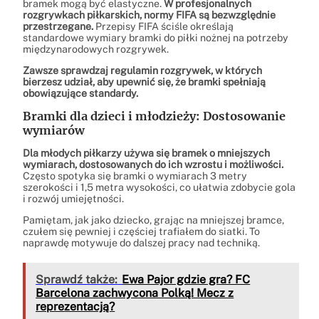
bramek mogą być elastyczne.
W profesjonalnych
rozgrywkach piłkarskich, normy FIFA są bezwzględnie
przestrzegane.
Przepisy FIFA ściśle określają
standardowe wymiary bramki do piłki nożnej na potrzeby
międzynarodowych rozgrywek.
Zawsze sprawdzaj regulamin rozgrywek, w których
bierzesz udział, aby upewnić się, że bramki spełniają
obowiązujące standardy.
Bramki dla dzieci i młodzieży: Dostosowanie
wymiarów
Dla młodych piłkarzy używa się bramek o mniejszych
wymiarach, dostosowanych do ich wzrostu i możliwości.
Często spotyka się bramki o wymiarach 3 metry
szerokości i 1,5 metra wysokości, co ułatwia zdobycie gola
i rozwój umiejętności.
Pamiętam, jak jako dziecko, grając na mniejszej bramce,
czułem się pewniej i częściej trafiałem do siatki. To
naprawdę motywuje do dalszej pracy nad techniką.
Sprawdź także:
Ewa Pajor gdzie gra? FC
Barcelona zachwycona Polką! Mecz z
reprezentacją?