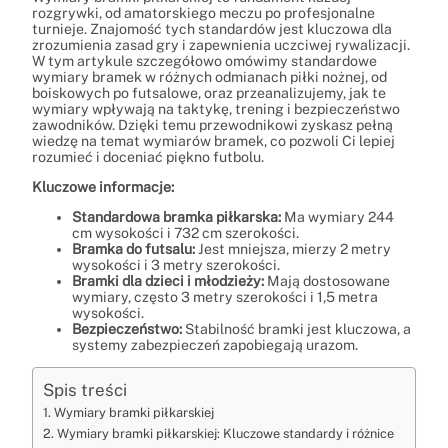
rozgrywki, od amatorskiego meczu po profesjonalne
turnieje. Znajomość tych standardów jest kluczowa dla
zrozumienia zasad gry i zapewnienia uczciwej rywalizacji.
W tym artykule szczegółowo omówimy standardowe
wymiary bramek w różnych odmianach piłki nożnej, od
boiskowych po futsalowe, oraz przeanalizujemy, jak te
wymiary wpływają na taktykę, trening i bezpieczeństwo
zawodników. Dzięki temu przewodnikowi zyskasz pełną
wiedzę na temat wymiarów bramek, co pozwoli Ci lepiej
rozumieć i doceniać piękno futbolu.
Kluczowe informacje:
Standardowa bramka piłkarska:
Ma wymiary 244
cm wysokości i 732 cm szerokości.
Bramka do futsalu:
Jest mniejsza, mierzy 2 metry
wysokości i 3 metry szerokości.
Bramki dla dzieci i młodzieży:
Mają dostosowane
wymiary, często 3 metry szerokości i 1,5 metra
wysokości.
Bezpieczeństwo:
Stabilność bramki jest kluczowa, a
systemy zabezpieczeń zapobiegają urazom.
Spis treści
Wymiary bramki piłkarskiej
Wymiary bramki piłkarskiej: Kluczowe standardy i różnice