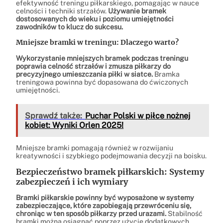
efektywność treningu piłkarskiego, pomagając w nauce
celności i techniki strzałów.
Używanie bramek
dostosowanych do wieku i poziomu umiejętności
zawodników to klucz do sukcesu.
Mniejsze bramki w treningu: Dlaczego warto?
Wykorzystanie mniejszych bramek podczas treningu
poprawia celność strzałów i zmusza piłkarzy do
precyzyjnego umieszczania piłki w siatce.
Bramka
treningowa powinna być dopasowana do ćwiczonych
umiejętności.
Sprawdź także:
Puchar Polski w piłce nożnej
kobiet: Wyniki Orlen 2025!
Mniejsze bramki pomagają również w rozwijaniu
kreatywności i szybkiego podejmowania decyzji na boisku.
Bezpieczeństwo bramek piłkarskich: Systemy
zabezpieczeń i ich wymiary
Bramki piłkarskie powinny być wyposażone w systemy
zabezpieczające, które zapobiegają przewróceniu się,
chroniąc w ten sposób piłkarzy przed urazami.
Stabilność
bramki można osiągnąć poprzez użycie dodatkowych