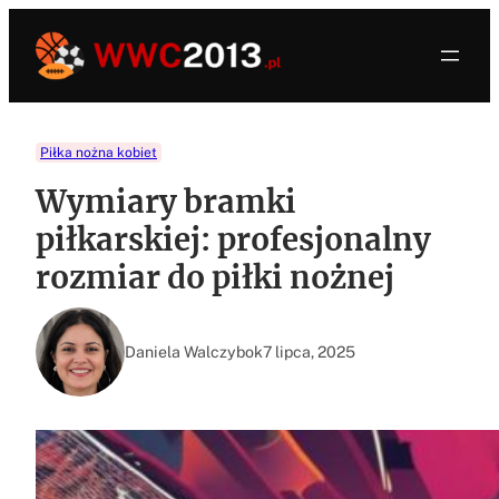
Przejdź
do
treści
Piłka nożna kobiet
Wymiary bramki
piłkarskiej: profesjonalny
rozmiar do piłki nożnej
Daniela Walczybok
7 lipca, 2025