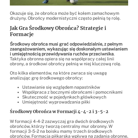
Okazuje się, że obrońca może być kołem zamachowym
drużyny. Obrońcy modernistyczni często pełnią tę rolę.
Jak Gra Środkowy Obrońca? Strategie i
Formacje
Środkowy obrońca musi grać odpowiedzialnie, z pełnym
zaangażowaniem, wykazując się doskonałym ustawianiem
i umiejętnością przewidywania ruchów przeciwnika
.
Taktyka obronna opiera się na współpracy całej linii
obrony, a środkowi obrońcy pełnią w niej kluczową rolę.
Oto kilka elementów, na które zwraca się uwagę
analizując grę środkowego obrońcy:
Ustawianie się względem napastników
Współpraca z bocznymi obrońcami i pomocnikami
Skuteczność w pojedynkach główkowych
Umiejętność wyprowadzania piłki
Środkowy Obrońca w Formacji 4-4-2 i 3-5-2
W formacji 4-4-2 zazwyczaj gra dwóch środkowych
obrońców, którzy tworzą centralny mur obronny. W
formacji 3-5-2 na boisku mamy trzech środkowych
obrońców. Formacja piłkarska wpływa na zadania obronne,