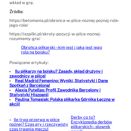
wkład w grę.
Źródła:
https://betomania.pl/obronca-w-pilce-noznej-poznaj-role-
jego-role/
https://iszpilki.pl/skroty-pozycji-w-pilce-noznej-
rozumiemy-gre/
Obrońca piłkarski – kim jest i jaka jest jego
rola na boisku?
Powiązane artykuły:
Ilu piłkarzy na boisku? Zasady, skład drużyny i
zawodnicy w piłce!
Real Madrid Femenino: Wyniki, Statystyki i Dane
Spotkań z Barceloną!
Alexia Putellas: Profil Zawodnika Barcelony i
Statystyki Hiszpanii
Paulina Tomasiak: Polska piłkarka Górnika Łęczna w
akcji!
Derby co to?
«
Ile trwa przerwa w piłce
Encyklopedia derbów
nożnej? Czas gry i rzeczywisty
piłkarskich – słownik
czas trwania meczu!