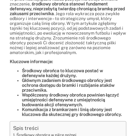
znaczenie,
środkowy obrońca stanowi fundament
defensywy, nieprzebytą twierdzę chroniącą bramkę przed
zakusami przeciwnika
. Jego rola wykracza poza zwykłe
odbiory i interwencje – to strategiczny umysł, który
organizuje całą linię obrony. W tym artykule zgłębimy
tajniki tej kluczowej pozycji, od jej podstawowych zadań i
umiejętności, po ewolucję w nowoczesnym futbolu i wpływ
na strategię drużyny. Zrozumienie roli środkowego
obrońcy pozwoli Ci docenić złożoność taktyczną piłki
nożnej i lepiej analizować grę zarówno na poziomie
amatorskim, jak i profesjonalnym.
Kluczowe informacje:
Środkowy obrońca to kluczowa postać w
defensywie każdej drużyny.
Głównym zadaniem środkowego obrońcy jest
ochrona dostępu do bramki i rozbijanie ataków
przeciwnika.
Współczesny środkowy obrońca powinien łączyć
umiejętności defensywne z umiejętnością
budowania akcji ofensywnych.
Komunikacja z bramkarzem i linią obrony jest
kluczowa dla skutecznej gry środkowego obrońcy.
Spis treści
Środkowy obrońca w piłce nożnej