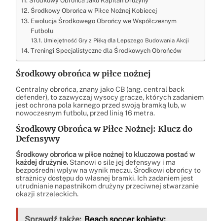
Środkowy Obrońca Jako Kapitan Drużyny
Środkowy Obrońca w Piłce Nożnej Kobiecej
Ewolucja Środkowego Obrońcy we Współczesnym
Futbolu
Umiejętność Gry z Piłką dla Lepszego Budowania Akcji
Treningi Specjalistyczne dla Środkowych Obrońców
Środkowy obrońca w piłce nożnej
Centralny obrońca, znany jako CB (ang. central back
defender), to zazwyczaj wysocy gracze, których zadaniem
jest ochrona pola karnego przed swoją bramką lub, w
nowoczesnym futbolu, przed linią 16 metra.
Środkowy Obrońca w Piłce Nożnej: Klucz do
Defensywy
Środkowy obrońca w piłce nożnej to kluczowa postać w
każdej drużynie.
Stanowi o sile jej defensywy i ma
bezpośredni wpływ na wynik meczu. Środkowi obrońcy to
strażnicy dostępu do własnej bramki. Ich zadaniem jest
utrudnianie napastnikom drużyny przeciwnej stwarzanie
okazji strzeleckich.
Sprawdź także:
Beach soccer kobiety: