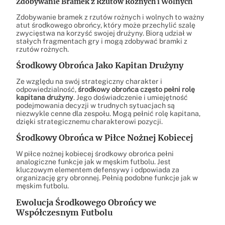
Zdobywanie Bramek z Rzutów Rożnych i Wolnych
Zdobywanie bramek z rzutów rożnych i wolnych to ważny
atut środkowego obrońcy, który może przechylić szalę
zwycięstwa na korzyść swojej drużyny. Biorą udział w
stałych fragmentach gry i mogą zdobywać bramki z
rzutów rożnych.
Środkowy Obrońca Jako Kapitan Drużyny
Ze względu na swój strategiczny charakter i
odpowiedzialność,
środkowy obrońca często pełni rolę
kapitana drużyny
. Jego doświadczenie i umiejętność
podejmowania decyzji w trudnych sytuacjach są
niezwykle cenne dla zespołu. Mogą pełnić rolę kapitana,
dzięki strategicznemu charakterowi pozycji.
Środkowy Obrońca w Piłce Nożnej Kobiecej
W piłce nożnej kobiecej środkowy obrońca pełni
analogiczne funkcje jak w męskim futbolu. Jest
kluczowym elementem defensywy i odpowiada za
organizację gry obronnej. Pełnią podobne funkcje jak w
męskim futbolu.
Ewolucja Środkowego Obrońcy we
Współczesnym Futbolu