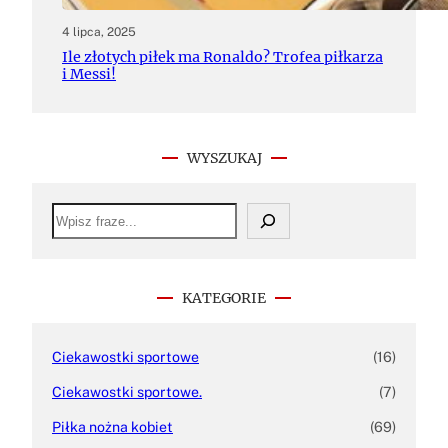
4 lipca, 2025
Ile złotych piłek ma Ronaldo? Trofea piłkarza
i Messi!
WYSZUKAJ
S
e
a
r
c
h
KATEGORIE
Ciekawostki sportowe
(16)
Ciekawostki sportowe.
(7)
Piłka nożna kobiet
(69)