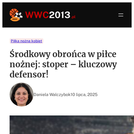
Przejdź
do
treści
Piłka nożna kobiet
Środkowy obrońca w piłce
nożnej: stoper – kluczowy
defensor!
Daniela Walczybok
10 lipca, 2025