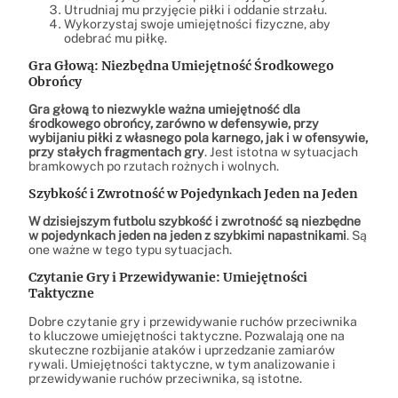
Utrudniaj mu przyjęcie piłki i oddanie strzału.
Wykorzystaj swoje umiejętności fizyczne, aby
odebrać mu piłkę.
Gra Głową: Niezbędna Umiejętność Środkowego
Obrońcy
Gra głową to niezwykle ważna umiejętność dla
środkowego obrońcy, zarówno w defensywie, przy
wybijaniu piłki z własnego pola karnego, jak i w ofensywie,
przy stałych fragmentach gry
. Jest istotna w sytuacjach
bramkowych po rzutach rożnych i wolnych.
Szybkość i Zwrotność w Pojedynkach Jeden na Jeden
W dzisiejszym futbolu szybkość i zwrotność są niezbędne
w pojedynkach jeden na jeden z szybkimi napastnikami
. Są
one ważne w tego typu sytuacjach.
Czytanie Gry i Przewidywanie: Umiejętności
Taktyczne
Dobre czytanie gry i przewidywanie ruchów przeciwnika
to kluczowe umiejętności taktyczne. Pozwalają one na
skuteczne rozbijanie ataków i uprzedzanie zamiarów
rywali. Umiejętności taktyczne, w tym analizowanie i
przewidywanie ruchów przeciwnika, są istotne.