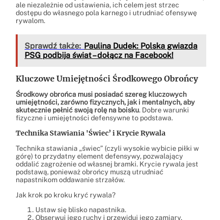
ale niezależnie od ustawienia, ich celem jest strzec
dostępu do własnego pola karnego i utrudniać ofensywę
rywalom.
Sprawdź także:
Paulina Dudek: Polska gwiazda
PSG podbija świat – dołącz na Facebook!
Kluczowe Umiejętności Środkowego Obrońcy
Środkowy obrońca musi posiadać szereg kluczowych
umiejętności, zarówno fizycznych, jak i mentalnych, aby
skutecznie pełnić swoją rolę na boisku
. Dobre warunki
fizyczne i umiejętności defensywne to podstawa.
Technika Stawiania 'Świec’ i Krycie Rywala
Technika stawiania „świec” (czyli wysokie wybicie piłki w
górę) to przydatny element defensywy, pozwalający
oddalić zagrożenie od własnej bramki. Krycie rywala jest
podstawą, ponieważ obrońcy muszą utrudniać
napastnikom oddawanie strzałów.
Jak krok po kroku kryć rywala?
Ustaw się blisko napastnika.
Obserwuj jego ruchy i przewiduj jego zamiary.