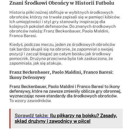
Znani Środkowi Obrońcy w Historii Futbolu
Historia piłki nożnej obfituje w wybitnych środkowych
obrońców, którzy na trwałe zapisali się w pamięci kibiców.
Ich umiejętności i styl gry stanowiły inspirację dla
kolejnych pokoleń defensorów. Do znanych środkowych
obrońców należą: Franz Beckenbauer, Paolo Maldini,
Franco Baresi.
Kiedyś, podczas meczu, jeden ze środkowych obrońców
tak bardzo skupił się na obronie, że zapomniał o swojej
pozycji i zaczął biegać po całym boisku jak środkowy
pomocnik. Drużyna przeciwna była tak zaskoczona, że
zapomniała, jak się atakuje.
Franz Beckenbauer, Paolo Maldini, Franco Baresi:
Ikony Defensywy
Franz Beckenbauer, Paolo Maldini i Franco Baresi to ikony
defensywy, które na zawsze zmieniły oblicze gry obronnej,
wyznaczając nowe standardy dla środkowych obrońców
.
To wzory zawodników.
Sprawdź także:
Ilu piłkarzy na boisku? Zasady,
skład drużyny i zawodnicy w piłce!