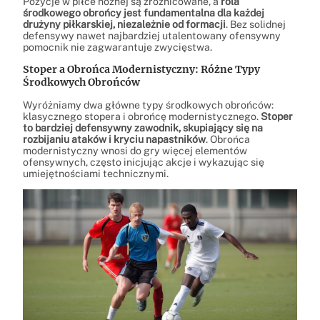
Pozycje w piłce nożnej są zróżnicowane, a
rola
środkowego obrońcy jest fundamentalna dla każdej
drużyny piłkarskiej, niezależnie od formacji
. Bez solidnej
defensywy nawet najbardziej utalentowany ofensywny
pomocnik nie zagwarantuje zwycięstwa.
Stoper a Obrońca Modernistyczny: Różne Typy
Środkowych Obrońców
Wyróżniamy dwa główne typy środkowych obrońców:
klasycznego stopera i obrońcę modernistycznego.
Stoper
to bardziej defensywny zawodnik, skupiający się na
rozbijaniu ataków i kryciu napastników
. Obrońca
modernistyczny wnosi do gry więcej elementów
ofensywnych, często inicjując akcje i wykazując się
umiejętnościami technicznymi.