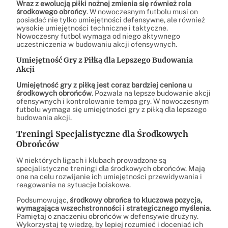
Wraz z ewolucją piłki nożnej zmienia się również rola
środkowego obrońcy
. W nowoczesnym futbolu musi on
posiadać nie tylko umiejętności defensywne, ale również
wysokie umiejętności techniczne i taktyczne.
Nowoczesny futbol wymaga od niego aktywnego
uczestniczenia w budowaniu akcji ofensywnych.
Umiejętność Gry z Piłką dla Lepszego Budowania
Akcji
Umiejętność gry z piłką jest coraz bardziej ceniona u
środkowych obrońców
. Pozwala na lepsze budowanie akcji
ofensywnych i kontrolowanie tempa gry. W nowoczesnym
futbolu wymaga się umiejętności gry z piłką dla lepszego
budowania akcji.
Treningi Specjalistyczne dla Środkowych
Obrońców
W niektórych ligach i klubach prowadzone są
specjalistyczne treningi dla środkowych obrońców. Mają
one na celu rozwijanie ich umiejętności przewidywania i
reagowania na sytuacje boiskowe.
Podsumowując,
środkowy obrońca to kluczowa pozycja,
wymagająca wszechstronności i strategicznego myślenia
.
Pamiętaj o znaczeniu obrońców w defensywie drużyny.
Wykorzystaj tę wiedzę, by lepiej rozumieć i doceniać ich