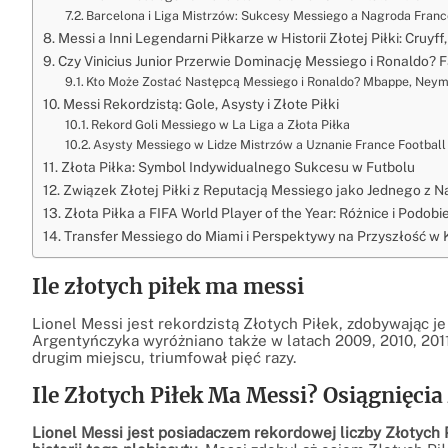
Barcelona i Liga Mistrzów: Sukcesy Messiego a Nagroda Franc
Messi a Inni Legendarni Piłkarze w Historii Złotej Piłki: Cruyff
Czy Vinicius Junior Przerwie Dominację Messiego i Ronaldo? Fa
Kto Może Zostać Następcą Messiego i Ronaldo? Mbappe, Neymar
Messi Rekordzistą: Gole, Asysty i Złote Piłki
Rekord Goli Messiego w La Liga a Złota Piłka
Asysty Messiego w Lidze Mistrzów a Uznanie France Football
Złota Piłka: Symbol Indywidualnego Sukcesu w Futbolu
Związek Złotej Piłki z Reputacją Messiego jako Jednego z 
Złota Piłka a FIFA World Player of the Year: Różnice i Podob
Transfer Messiego do Miami i Perspektywy na Przyszłość w K
Ile złotych piłek ma messi
Lionel Messi jest rekordzistą Złotych Piłek, zdobywając je
Argentyńczyka wyróżniano także w latach 2009, 2010, 2011, 
drugim miejscu, triumfował pięć razy.
Ile Złotych Piłek Ma Messi? Osiągnięci
Lionel Messi jest posiadaczem rekordowej liczby Złotych 