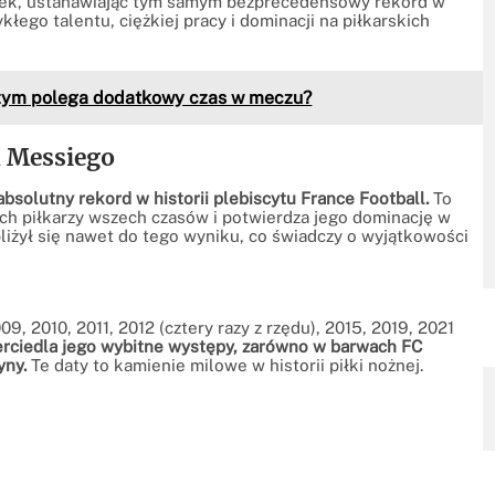
iłek, ustanawiając tym samym bezprecedensowy rekord w
łego talentu, ciężkiej pracy i dominacji na piłkarskich
 Czym polega dodatkowy czas w meczu?
a Messiego
absolutny rekord w historii plebiscytu France Football.
To
ych piłkarzy wszech czasów i potwierdza jego dominację w
zbliżył się nawet do tego wyniku, co świadczy o wyjątkowości
9, 2010, 2011, 2012 (cztery razy z rzędu), 2015, 2019, 2021
erciedla jego wybitne występy, zarówno w barwach FC
yny.
Te daty to kamienie milowe w historii piłki nożnej.