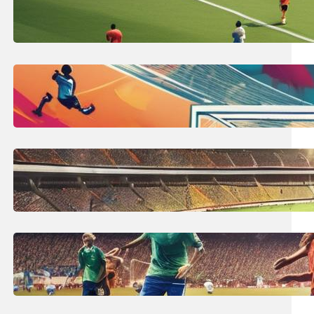
Co to jest spalony w piłce nożnej?
Definicja spalonego!
7 lipca, 2025
Wymiary bramki piłkarskiej:
profesjonalny rozmiar do piłki
nożnej
6 lipca, 2025
Największy stadion na świecie:
Top 10 największych obiektów
piłkarskich!
5 lipca, 2025
Ile trwa mecz piłki nożnej? Czas
gry, przerwa i co wpływa na to?