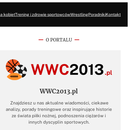
a kobiet
Trening i zdrowie sportowców
Wrestling
Poradniki
Kontakt
O PORTALU
WWC2013.pl
Znajdziesz u nas aktualne wiadomości, ciekawe
analizy, porady treningowe oraz inspirujące historie
ze świata piłki nożnej, podnoszenia ciężarów i
innych dyscyplin sportowych.