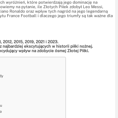
ych wyróżnień, które potwierdzają jego dominację na
owiemy na pytanie, ile Złotych Piłek zdobył Leo Messi,
stiano Ronaldo oraz wpływ tych nagród na jego legendarną
cytu France Football i dlaczego jego triumfy są tak ważne dla
, 2012, 2015, 2019, 2021 i 2023.
 najbardziej ekscytujących w historii piłki nożnej.
cydujący wpływ na zdobycie ósmej Złotej Piłki.
dy
tu
go