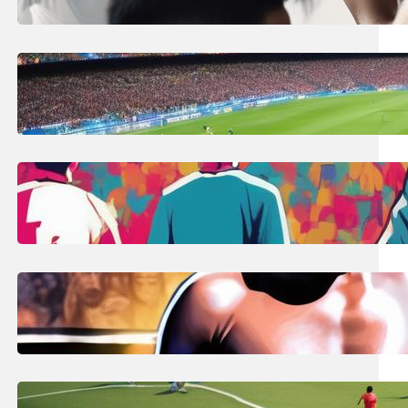
trwania meczu!
9 lipca, 2025
Visca Barca co to znaczy?
Katalońskie hasło kibica FC
Barcelona!
9 lipca, 2025
Ile zmian w meczu piłkarskim?
Liczba i zasady na Euro 2024!
8 lipca, 2025
Cody Rhodes: Szczegóły zwrotu
The American Nightmare do WWE
Raw!
8 lipca, 2025