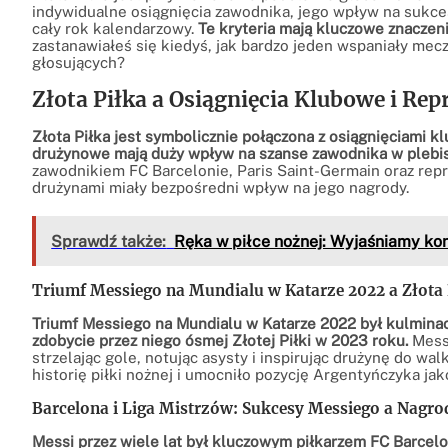
indywidualne osiągnięcia zawodnika, jego wpływ na sukce
cały rok kalendarzowy.
Te kryteria mają kluczowe znaczeni
zastanawiałeś się kiedyś, jak bardzo jeden wspaniały me
głosujących?
Złota Piłka a Osiągnięcia Klubowe i Re
Złota Piłka jest symbolicznie połączona z osiągnięciami 
drużynowe mają duży wpływ na szanse zawodnika w plebis
zawodnikiem FC Barcelonie, Paris Saint-Germain oraz repre
drużynami miały bezpośredni wpływ na jego nagrody.
Sprawdź także:
Ręka w piłce nożnej: Wyjaśniamy kon
Triumf Messiego na Mundialu w Katarze 2022 a Złota 
Triumf Messiego na Mundialu w Katarze 2022 był kulmina
zdobycie przez niego ósmej Złotej Piłki w 2023 roku.
Messi
strzelając gole, notując asysty i inspirując drużynę do wa
historię piłki nożnej i umocniło pozycję Argentyńczyka ja
Barcelona i Liga Mistrzów: Sukcesy Messiego a Nagro
Messi przez wiele lat był kluczowym piłkarzem FC Barcelon