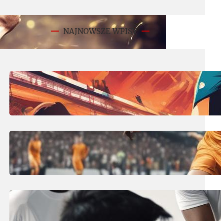
NAJNOWSZE WPISY
11 lipca, 2025
Derby co to? Encyklopedia derbów
piłkarskich – słownik pojęć!
10 lipca, 2025
Środkowy obrońca w piłce nożnej:
stoper – kluczowy defensor!
10 lipca, 2025
Ile trwa przerwa w piłce nożnej?
Czas gry i rzeczywisty czas