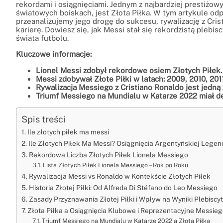
rekordami i osiągnięciami. Jednym z najbardziej prestiżow
światowych boiskach, jest Złota Piłka. W tym artykule odp
przeanalizujemy jego drogę do sukcesu, rywalizację z Cri
karierę. Dowiesz się, jak Messi stał się rekordzistą plebis
świata futbolu.
Kluczowe informacje:
Lionel Messi zdobył rekordowe osiem Złotych Piłek.
Messi zdobywał Złote Piłki w latach: 2009, 2010, 2011
Rywalizacja Messiego z Cristiano Ronaldo jest jedną z
Triumf Messiego na Mundialu w Katarze 2022 miał de
Spis treści
Ile złotych piłek ma messi
Ile Złotych Piłek Ma Messi? Osiągnięcia Argentyńskiej Legen
Rekordowa Liczba Złotych Piłek Lionela Messiego
Lista Złotych Piłek Lionela Messiego – Rok po Roku
Rywalizacja Messi vs Ronaldo w Kontekście Złotych Piłek
Historia Złotej Piłki: Od Alfreda Di Stéfano do Leo Messiego
Zasady Przyznawania Złotej Piłki i Wpływ na Wyniki Plebiscy
Złota Piłka a Osiągnięcia Klubowe i Reprezentacyjne Messie
Triumf Messiego na Mundialu w Katarze 2022 a Złota Piłka