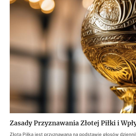
Zasady Przyznawania Złotej Piłki i Wpł
Złota Piłka jest przyznawana na podstawie głosów dzienni