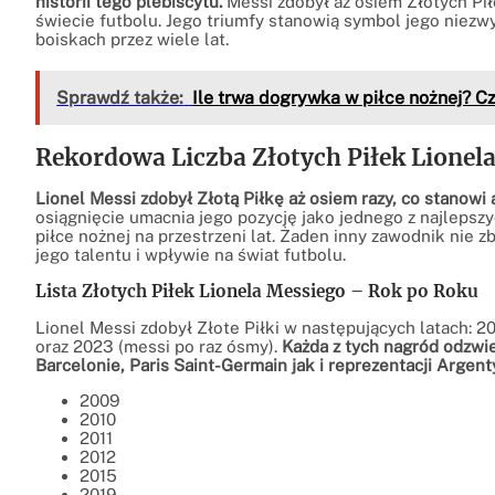
historii tego plebiscytu.
Messi zdobył aż osiem Złotych P
świecie futbolu. Jego triumfy stanowią symbol jego niezwyk
boiskach przez wiele lat.
Sprawdź także:
Ile trwa dogrywka w piłce nożnej?
Rekordowa Liczba Złotych Piłek Lionel
Lionel Messi zdobył Złotą Piłkę aż osiem razy, co stanowi 
osiągnięcie umacnia jego pozycję jako jednego z najlepsz
piłce nożnej na przestrzeni lat. Żaden inny zawodnik nie 
jego talentu i wpływie na świat futbolu.
Lista Złotych Piłek Lionela Messiego – Rok po Roku
Lionel Messi zdobył Złote Piłki w następujących latach: 200
oraz 2023 (messi po raz ósmy).
Każda z tych nagród odzwi
Barcelonie, Paris Saint-Germain jak i reprezentacji Argent
2009
2010
2011
2012
2015
2019