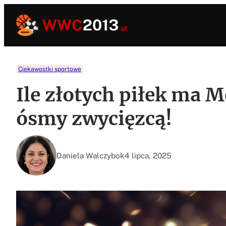
Przejdź
do
treści
Ciekawostki sportowe
Ile złotych piłek ma M
ósmy zwycięzcą!
Daniela Walczybok
4 lipca, 2025