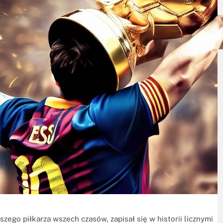
szego piłkarza wszech czasów, zapisał się w historii licznymi