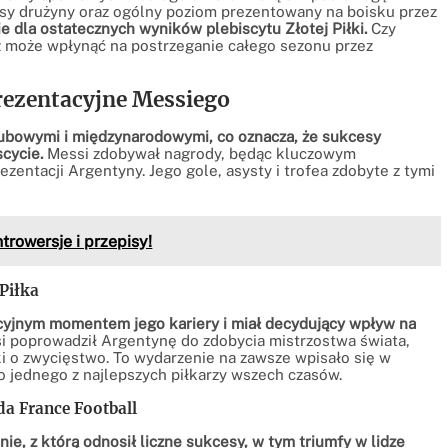
sy drużyny oraz ogólny poziom prezentowany na boisku przez
e dla ostatecznych wyników plebiscytu Złotej Piłki.
Czy
cz może wpłynąć na postrzeganie całego sezonu przez
prezentacyjne Messiego
klubowymi i międzynarodowymi, co oznacza, że sukcesy
cycie.
Messi zdobywał nagrody, będąc kluczowym
zentacji Argentyny. Jego gole, asysty i trofea zdobyte z tymi
trowersje i przepisy!
Piłka
cyjnym momentem jego kariery i miał decydujący wpływ na
 poprowadził Argentynę do zdobycia mistrzostwa świata,
lki o zwycięstwo. To wydarzenie na zawsze wpisało się w
ko jednego z najlepszych piłkarzy wszech czasów.
da France Football
ie, z którą odnosił liczne sukcesy, w tym triumfy w lidze