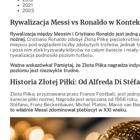
2021
2023
Rywalizacja Messi vs Ronaldo w Kontekś
Rywalizacja między Messim i Cristiano Ronaldo jest jedną z 
nożnej.
Cristiano Ronaldo zdobył Złotą Piłkę pięciokrotnie 
miejscu pod względem liczby zdobytych trofeów, jednak to
i poza nim elektryzowały kibiców na całym świecie i miały
rywalizacja podnosiła poziom futbolu.
Ważna wskazówka! Pamiętaj, że Złota Piłka nagradza indyw
poziomu jest niezwykle trudne.
Historia Złotej Piłki: Od Alfreda Di Sté
Złota Piłka, przyznawana przez France Football, jest jed
świecie piłki nożnej. Nagroda jest wręczana od 1956 roku, 
Stéfano, Franz Beckenbauer, Michel Platini, Marco van Ba
to właśnie Messi zdominował plebiscyt w XXI wieku.