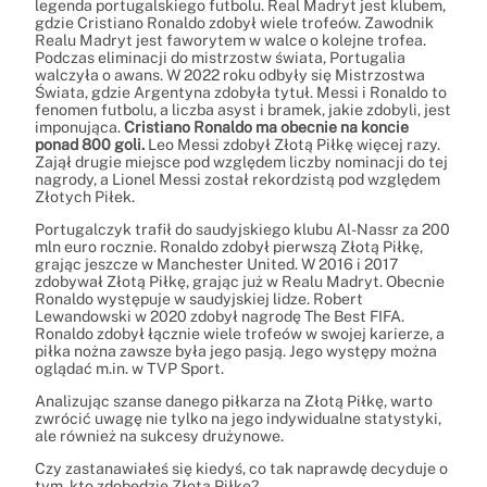
legenda portugalskiego futbolu. Real Madryt jest klubem,
gdzie Cristiano Ronaldo zdobył wiele trofeów. Zawodnik
Realu Madryt jest faworytem w walce o kolejne trofea.
Podczas eliminacji do mistrzostw świata, Portugalia
walczyła o awans. W 2022 roku odbyły się Mistrzostwa
Świata, gdzie Argentyna zdobyła tytuł. Messi i Ronaldo to
fenomen futbolu, a liczba asyst i bramek, jakie zdobyli, jest
imponująca.
Cristiano Ronaldo ma obecnie na koncie
ponad 800 goli.
Leo Messi zdobył Złotą Piłkę więcej razy.
Zajął drugie miejsce pod względem liczby nominacji do tej
nagrody, a Lionel Messi został rekordzistą pod względem
Złotych Piłek.
Portugalczyk trafił do saudyjskiego klubu Al-Nassr za 200
mln euro rocznie. Ronaldo zdobył pierwszą Złotą Piłkę,
grając jeszcze w Manchester United. W 2016 i 2017
zdobywał Złotą Piłkę, grając już w Realu Madryt. Obecnie
Ronaldo występuje w saudyjskiej lidze. Robert
Lewandowski w 2020 zdobył nagrodę The Best FIFA.
Ronaldo zdobył łącznie wiele trofeów w swojej karierze, a
piłka nożna zawsze była jego pasją. Jego występy można
oglądać m.in. w TVP Sport.
Analizując szanse danego piłkarza na Złotą Piłkę, warto
zwrócić uwagę nie tylko na jego indywidualne statystyki,
ale również na sukcesy drużynowe.
Czy zastanawiałeś się kiedyś, co tak naprawdę decyduje o
tym, kto zdobędzie Złotą Piłkę?