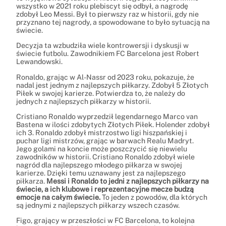
wszystko w 2021 roku plebiscyt się odbył, a nagrodę
zdobył Leo Messi. Był to pierwszy raz w historii, gdy nie
przyznano tej nagrody, a spowodowane to było sytuacją na
świecie.
Decyzja ta wzbudziła wiele kontrowersji i dyskusji w
świecie futbolu. Zawodnikiem FC Barcelona jest Robert
Lewandowski.
Ronaldo, grając w Al-Nassr od 2023 roku, pokazuje, że
nadal jest jednym z najlepszych piłkarzy. Zdobył 5 Złotych
Piłek w swojej karierze. Potwierdza to, że należy do
jednych z najlepszych piłkarzy w historii.
Cristiano Ronaldo wyprzedził legendarnego Marco van
Bastena w ilości zdobytych Złotych Piłek. Holender zdobył
ich 3. Ronaldo zdobył mistrzostwo ligi hiszpańskiej i
puchar ligi mistrzów, grając w barwach Realu Madryt.
Jego golami na koncie może poszczycić się niewielu
zawodników w historii. Cristiano Ronaldo zdobył wiele
nagród dla najlepszego młodego piłkarza w swojej
karierze. Dzięki temu uznawany jest za najlepszego
piłkarza.
Messi i Ronaldo to jedni z najlepszych piłkarzy na
świecie, a ich klubowe i reprezentacyjne mecze budzą
emocje na całym świecie.
To jeden z powodów, dla których
są jednymi z najlepszych piłkarzy wszech czasów.
Figo, grający w przeszłości w FC Barcelona, to kolejna