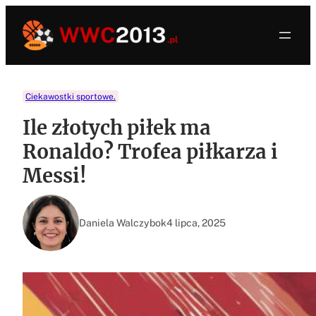
Przejdź
do
treści
Ciekawostki sportowe.
Ile złotych piłek ma
Ronaldo? Trofea piłkarza i
Messi!
Daniela Walczybok
4 lipca, 2025