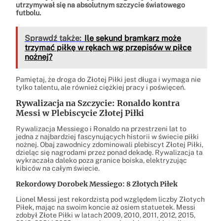
utrzymywał się na absolutnym szczycie światowego
futbolu.
Sprawdź także:
Ile sekund bramkarz może
trzymać piłkę w rękach wg przepisów w piłce
nożnej?
Pamiętaj, że droga do Złotej Piłki jest długa i wymaga nie
tylko talentu, ale również ciężkiej pracy i poświęceń.
Rywalizacja na Szczycie: Ronaldo kontra
Messi w Plebiscycie Złotej Piłki
Rywalizacja Messiego i Ronaldo na przestrzeni lat to
jedna z najbardziej fascynujących historii w świecie piłki
nożnej. Obaj zawodnicy zdominowali plebiscyt Złotej Piłki,
dzieląc się nagrodami przez ponad dekadę. Rywalizacja ta
wykraczała daleko poza granice boiska, elektryzując
kibiców na całym świecie.
Rekordowy Dorobek Messiego: 8 Złotych Piłek
Lionel Messi jest rekordzistą pod względem liczby Złotych
Piłek, mając na swoim koncie aż osiem statuetek. Messi
zdobył Złote Piłki w latach 2009, 2010, 2011, 2012, 2015,