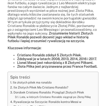
ikon futbolu, a jego rywalizacja z Leo Messim elektryzuje
fanów na całym świecie. Jednym z najbardziej
prestiżowych wyróżnień w piłce nożnej jest Złota Piłka,
dlatego wielu kibiców zastanawia się, ile tych statuetek
zdążył zgromadzić na swoim koncie portugalski gwiazdor.
W tym artykule przyjrzymy się dokładnie dorobku
Cristiano Ronaldo w plebiscycie Złotej Piłki, porównamy
go z osiągnięciami Leo Messiego i przeanalizowaliśmy, co
wpłynęło na jego sukcesy.
Zrozumienie historii Złotych
Piłek Ronaldo pozwoli docenić jego wkład w historię
futbolu i lepiej zrozumieć rywalizację na szczycie.
Kluczowe informacje:
Cristiano Ronaldo zdobył 5 Złotych Piłek.
Zdobywał je w latach: 2008, 2013, 2014, 2016 i 2017.
Lionel Messi jest rekordzistą z 8 Złotymi Piłkami.
Złota Piłka jest przyznawana przez France Football.
Spis treści
Ile złotych piłek ma ronaldo
Ile Złotych Piłek Ma Cristiano Ronaldo?
Dorobek Cristiano Ronaldo: Przegląd Złotych Piłek
Lata, w których Cristiano Ronaldo sięgnął po Złotą Piłkę
Rywalizacja na Szczycie: Ronaldo kontra Messi w