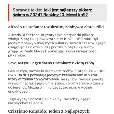
Sprawdź także:
Jaki jest najlepszy piłkarz
świata w 2024? Ranking 10. Messi król?
Alfredo Di Stefano: Dwukrotny Zdobywca Złotej Piłki
Alfredo Di Stéfano, argentyńsko-hiszpański piłkarz,
zdobył Złotą Piłkę dwukrotnie: w 1957 i 1959 roku. Był
jednym z najwybitniejszych piłkarzy swoich czasów, a jego
osiągnięcia do dziś budzą podziw. Złotą Piłkę zdobył,
grając w Realu Madryt, pokazując swoje umiejętności
piłkarskie.
Lew Jaszyn: Legendarny Bramkarz z Złotą Piłką
Lew Jaszyn, radziecki bramkarz, zdobył Złotą Piłkę w 1963
roku.
Do dziś pozostaje jedynym bramkarzem w historii,
który otrzymał to wyróżnienie.
Jaszyn był rewolucjonistą
w swoim fachu, a jego umiejętności bramkarskie przeszły
do legendy. Można o nim przeczytać m.in. w wolnej
encyklopedii.
Jego wyczyn pozostaje unikalny i świadczy o jego
niezwykłym talencie.
Cristiano Ronaldo: Jeden z Najlepszych