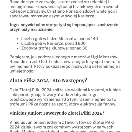
Ronaldo słynie ze swojej skuteczności strzeleckiej i
umiejętności kreowania sytuacji bramkowych dla swoich
kolegów z drużyny. Cristiano Ronaldo zdobył wiele goli i
zanotował mnóstwo asyst w swojej karierze.
Jego indywidualne statystyki są imponujące i zasłużenie
przyniosły mu uznanie.
Liczba goli w Lidze Mistrzów: ponad 140
Liczba goli w karierze: ponad 800
Zdobyte trofea klubowe: ponad 30
Pamiętam, jak podczas jednego z meczów Ligi Mistrzów
Ronaldo strzelił hat-tricka, odwracając losy spotkania. To
był moment, który pokazał jego niezwykłą determinację i
umiejętności.
Złota Piłka 2024: Kto Następny?
Gala Złotej Piłki 2024 zbliża się wielkimi krokami, a kibice
i eksperci typują faworytów do zdobycia tego
prestiżowego wyróżnienia. Kto tym razem sięgnie po to
trofeum? Piłka nożna to sport, który elektryzuje fanów.
Vinicius Junior: Faworyt do Złotej Piłki 2024?
Vinicius Junior jest jednym z faworytów do Złotej Piłki
2024, dzięki swoim znakomitym występom w barwach
Realu Madryt. Jego talent i umiejętności pozwalają mu na