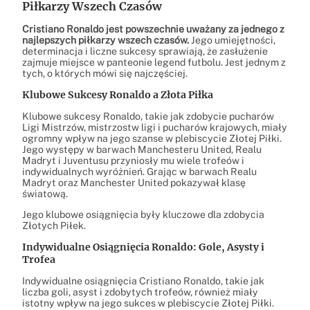
Piłkarzy Wszech Czasów
Cristiano Ronaldo jest powszechnie uważany za jednego z
najlepszych piłkarzy wszech czasów.
Jego umiejętności,
determinacja i liczne sukcesy sprawiają, że zasłużenie
zajmuje miejsce w panteonie legend futbolu. Jest jednym z
tych, o których mówi się najczęściej.
Klubowe Sukcesy Ronaldo a Złota Piłka
Klubowe sukcesy Ronaldo, takie jak zdobycie pucharów
Ligi Mistrzów, mistrzostw ligi i pucharów krajowych, miały
ogromny wpływ na jego szanse w plebiscycie Złotej Piłki.
Jego występy w barwach Manchesteru United, Realu
Madryt i Juventusu przyniosły mu wiele trofeów i
indywidualnych wyróżnień. Grając w barwach Realu
Madryt oraz Manchester United pokazywał klasę
światową.
Jego klubowe osiągnięcia były kluczowe dla zdobycia
Złotych Piłek.
Indywidualne Osiągnięcia Ronaldo: Gole, Asysty i
Trofea
Indywidualne osiągnięcia Cristiano Ronaldo, takie jak
liczba goli, asyst i zdobytych trofeów, również miały
istotny wpływ na jego sukces w plebiscycie Złotej Piłki.