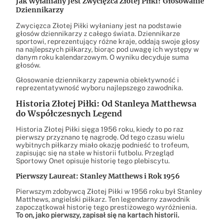
Jak Wyłaniany Jest Zwycięzca Złotej Piłki? Głosowanie
Dziennikarzy
Zwycięzca Złotej Piłki wyłaniany jest na podstawie
głosów dziennikarzy z całego świata. Dziennikarze
sportowi, reprezentujący różne kraje, oddają swoje głosy
na najlepszych piłkarzy, biorąc pod uwagę ich występy w
danym roku kalendarzowym. O wyniku decyduje suma
głosów.
Głosowanie dziennikarzy zapewnia obiektywność i
reprezentatywność wyboru najlepszego zawodnika.
Historia Złotej Piłki: Od Stanleya Matthewsa
do Współczesnych Legend
Historia Złotej Piłki sięga 1956 roku, kiedy to po raz
pierwszy przyznano tę nagrodę. Od tego czasu wielu
wybitnych piłkarzy miało okazję podnieść to trofeum,
zapisując się na stałe w historii futbolu. Przegląd
Sportowy Onet opisuje historię tego plebiscytu.
Pierwszy Laureat: Stanley Matthews i Rok 1956
Pierwszym zdobywcą Złotej Piłki w 1956 roku był Stanley
Matthews, angielski piłkarz. Ten legendarny zawodnik
zapoczątkował historię tego prestiżowego wyróżnienia.
To on, jako pierwszy, zapisał się na kartach historii.