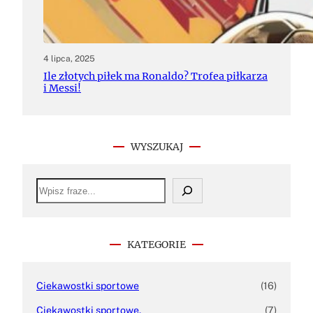
4 lipca, 2025
Ile złotych piłek ma Ronaldo? Trofea piłkarza
i Messi!
WYSZUKAJ
S
e
a
r
c
h
KATEGORIE
Ciekawostki sportowe
(16)
Ciekawostki sportowe.
(7)