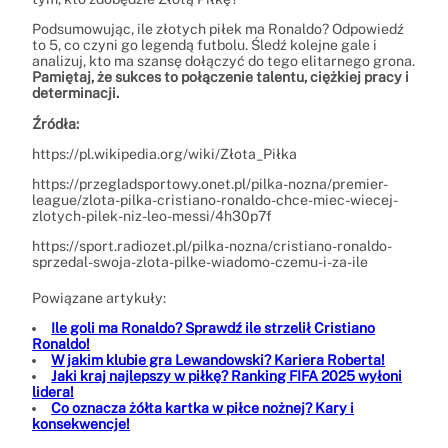
Podsumowując, ile złotych piłek ma Ronaldo? Odpowiedź
to 5, co czyni go legendą futbolu. Śledź kolejne gale i
analizuj, kto ma szansę dołączyć do tego elitarnego grona.
Pamiętaj, że sukces to połączenie talentu, ciężkiej pracy i
determinacji.
Źródła:
https://pl.wikipedia.org/wiki/Złota_Piłka
https://przegladsportowy.onet.pl/pilka-nozna/premier-
league/zlota-pilka-cristiano-ronaldo-chce-miec-wiecej-
zlotych-pilek-niz-leo-messi/4h30p7f
https://sport.radiozet.pl/pilka-nozna/cristiano-ronaldo-
sprzedal-swoja-zlota-pilke-wiadomo-czemu-i-za-ile
Powiązane artykuły:
Ile goli ma Ronaldo? Sprawdź ile strzelił Cristiano
Ronaldo!
W jakim klubie gra Lewandowski? Kariera Roberta!
Jaki kraj najlepszy w piłkę? Ranking FIFA 2025 wyłoni
lidera!
Co oznacza żółta kartka w piłce nożnej? Kary i
konsekwencje!