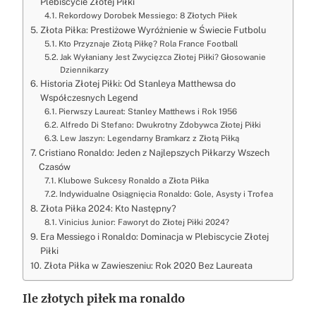
Plebiscycie Złotej Piłki
Rekordowy Dorobek Messiego: 8 Złotych Piłek
Złota Piłka: Prestiżowe Wyróżnienie w Świecie Futbolu
Kto Przyznaje Złotą Piłkę? Rola France Football
Jak Wyłaniany Jest Zwycięzca Złotej Piłki? Głosowanie
Dziennikarzy
Historia Złotej Piłki: Od Stanleya Matthewsa do
Współczesnych Legend
Pierwszy Laureat: Stanley Matthews i Rok 1956
Alfredo Di Stefano: Dwukrotny Zdobywca Złotej Piłki
Lew Jaszyn: Legendarny Bramkarz z Złotą Piłką
Cristiano Ronaldo: Jeden z Najlepszych Piłkarzy Wszech
Czasów
Klubowe Sukcesy Ronaldo a Złota Piłka
Indywidualne Osiągnięcia Ronaldo: Gole, Asysty i Trofea
Złota Piłka 2024: Kto Następny?
Vinicius Junior: Faworyt do Złotej Piłki 2024?
Era Messiego i Ronaldo: Dominacja w Plebiscycie Złotej
Piłki
Złota Piłka w Zawieszeniu: Rok 2020 Bez Laureata
Ile złotych piłek ma ronaldo