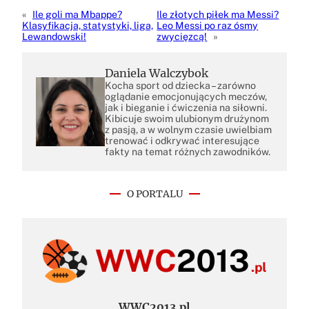
«
Ile goli ma Mbappe?
Ile złotych piłek ma Messi?
Klasyfikacja, statystyki, liga,
Leo Messi po raz ósmy
Lewandowski!
zwycięzcą!
»
Daniela Walczybok
Kocha sport od dziecka – zarówno
oglądanie emocjonujących meczów,
jak i bieganie i ćwiczenia na siłowni.
Kibicuje swoim ulubionym drużynom
z pasją, a w wolnym czasie uwielbiam
trenować i odkrywać interesujące
fakty na temat różnych zawodników.
O PORTALU
WWC2013.pl