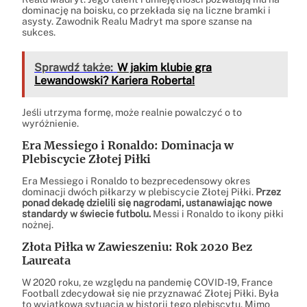
dominację na boisku, co przekłada się na liczne bramki i
asysty. Zawodnik Realu Madryt ma spore szanse na
sukces.
Sprawdź także:
W jakim klubie gra
Lewandowski? Kariera Roberta!
Jeśli utrzyma formę, może realnie powalczyć o to
wyróżnienie.
Era Messiego i Ronaldo: Dominacja w
Plebiscycie Złotej Piłki
Era Messiego i Ronaldo to bezprecedensowy okres
dominacji dwóch piłkarzy w plebiscycie Złotej Piłki.
Przez
ponad dekadę dzielili się nagrodami, ustanawiając nowe
standardy w świecie futbolu.
Messi i Ronaldo to ikony piłki
nożnej.
Złota Piłka w Zawieszeniu: Rok 2020 Bez
Laureata
W 2020 roku, ze względu na pandemię COVID-19, France
Football zdecydował się nie przyznawać Złotej Piłki. Była
to wyjątkowa sytuacja w historii tego plebiscytu. Mimo