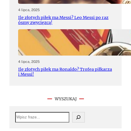
4 lipca, 2025
Ile złotych piłek ma Messi? Leo Messi po raz
ósmy zwycięzcą!
4 lipca, 2025
Ile złotych piłek ma Ronaldo? Trofea piłkarza
i Messi!
WYSZUKAJ
S
e
a
r