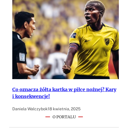
Co oznacza żółta kartka w piłce nożnej? Kary
i konsekwencje!
Daniela Walczybok
18 kwietnia, 2025
O PORTALU