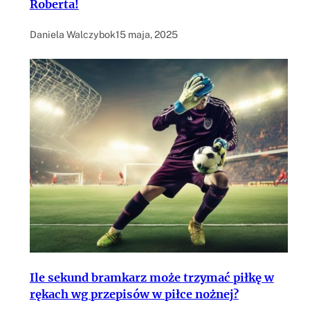
Roberta!
Daniela Walczybok
15 maja, 2025
Ile sekund bramkarz może trzymać piłkę w
rękach wg przepisów w piłce nożnej?