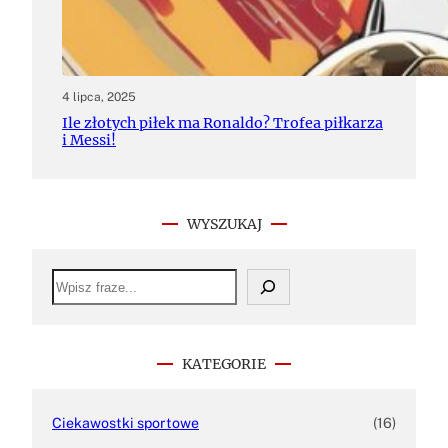
4 lipca, 2025
Ile złotych piłek ma Ronaldo? Trofea piłkarza
i Messi!
WYSZUKAJ
S
e
a
r
c
h
KATEGORIE
Ciekawostki sportowe
(16)