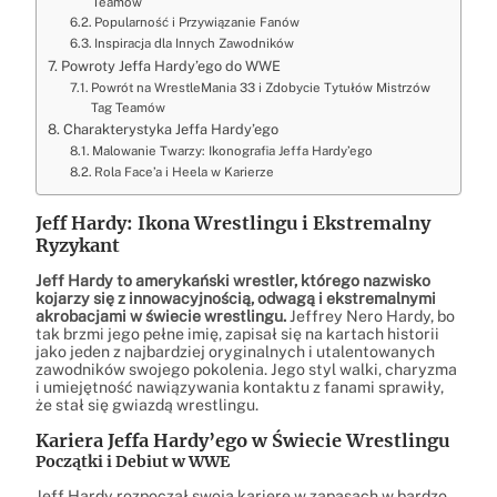
Teamów
Popularność i Przywiązanie Fanów
Inspiracja dla Innych Zawodników
Powroty Jeffa Hardy’ego do WWE
Powrót na WrestleMania 33 i Zdobycie Tytułów Mistrzów
Tag Teamów
Charakterystyka Jeffa Hardy’ego
Malowanie Twarzy: Ikonografia Jeffa Hardy’ego
Rola Face’a i Heela w Karierze
Jeff Hardy: Ikona Wrestlingu i Ekstremalny
Ryzykant
Jeff Hardy to amerykański wrestler, którego nazwisko
kojarzy się z innowacyjnością, odwagą i ekstremalnymi
akrobacjami w świecie wrestlingu.
Jeffrey Nero Hardy, bo
tak brzmi jego pełne imię, zapisał się na kartach historii
jako jeden z najbardziej oryginalnych i utalentowanych
zawodników swojego pokolenia. Jego styl walki, charyzma
i umiejętność nawiązywania kontaktu z fanami sprawiły,
że stał się gwiazdą wrestlingu.
Kariera Jeffa Hardy’ego w Świecie Wrestlingu
Początki i Debiut w WWE
Jeff Hardy rozpoczął swoją karierę w zapasach w bardzo