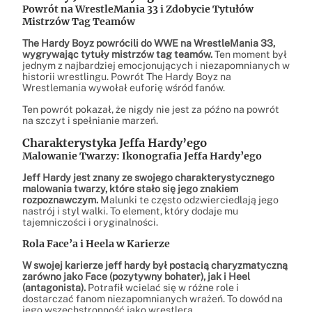
Powrót na WrestleMania 33 i Zdobycie Tytułów
Mistrzów Tag Teamów
The Hardy Boyz powrócili do WWE na WrestleMania 33,
wygrywając tytuły mistrzów tag teamów.
Ten moment był
jednym z najbardziej emocjonujących i niezapomnianych w
historii wrestlingu. Powrót The Hardy Boyz na
Wrestlemania wywołał euforię wśród fanów.
Ten powrót pokazał, że nigdy nie jest za późno na powrót
na szczyt i spełnianie marzeń.
Charakterystyka Jeffa Hardy’ego
Malowanie Twarzy: Ikonografia Jeffa Hardy’ego
Jeff Hardy jest znany ze swojego charakterystycznego
malowania twarzy, które stało się jego znakiem
rozpoznawczym.
Malunki te często odzwierciedlają jego
nastrój i styl walki. To element, który dodaje mu
tajemniczości i oryginalności.
Rola Face’a i Heela w Karierze
W swojej karierze jeff hardy był postacią charyzmatyczną
zarówno jako Face (pozytywny bohater), jak i Heel
(antagonista).
Potrafił wcielać się w różne role i
dostarczać fanom niezapomnianych wrażeń. To dowód na
jego wszechstronność jako wrestlera.