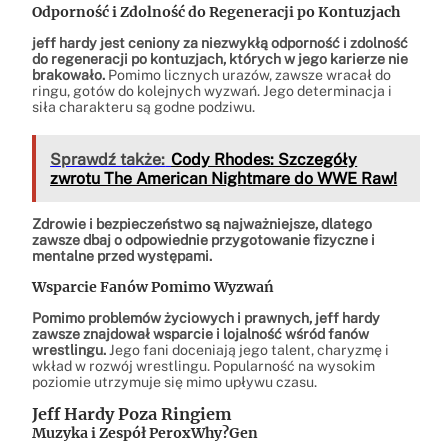
Odporność i Zdolność do Regeneracji po Kontuzjach
jeff hardy jest ceniony za niezwykłą odporność i zdolność
do regeneracji po kontuzjach, których w jego karierze nie
brakowało.
Pomimo licznych urazów, zawsze wracał do
ringu, gotów do kolejnych wyzwań. Jego determinacja i
siła charakteru są godne podziwu.
Sprawdź także:
Cody Rhodes: Szczegóły
zwrotu The American Nightmare do WWE Raw!
Zdrowie i bezpieczeństwo są najważniejsze, dlatego
zawsze dbaj o odpowiednie przygotowanie fizyczne i
mentalne przed występami.
Wsparcie Fanów Pomimo Wyzwań
Pomimo problemów życiowych i prawnych, jeff hardy
zawsze znajdował wsparcie i lojalność wśród fanów
wrestlingu.
Jego fani doceniają jego talent, charyzmę i
wkład w rozwój wrestlingu. Popularność na wysokim
poziomie utrzymuje się mimo upływu czasu.
Jeff Hardy Poza Ringiem
Muzyka i Zespół PeroxWhy?Gen