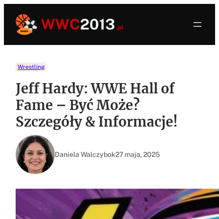
Przejdź
do
treści
Wrestling
Jeff Hardy: WWE Hall of
Fame – Być Może?
Szczegóły & Informacje!
Daniela Walczybok
27 maja, 2025