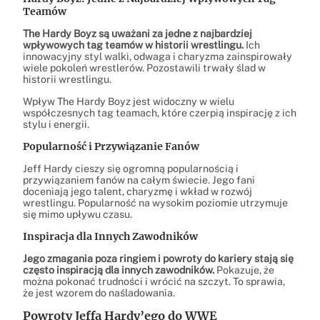
Teamów
The Hardy Boyz są uważani za jedne z najbardziej
wpływowych tag teamów w historii wrestlingu.
Ich
innowacyjny styl walki, odwaga i charyzma zainspirowały
wiele pokoleń wrestlerów. Pozostawili trwały ślad w
historii wrestlingu.
Wpływ The Hardy Boyz jest widoczny w wielu
współczesnych tag teamach, które czerpią inspirację z ich
stylu i energii.
Popularność i Przywiązanie Fanów
Jeff Hardy cieszy się ogromną popularnością i
przywiązaniem fanów na całym świecie. Jego fani
doceniają jego talent, charyzmę i wkład w rozwój
wrestlingu. Popularność na wysokim poziomie utrzymuje
się mimo upływu czasu.
Inspiracja dla Innych Zawodników
Jego zmagania poza ringiem i powroty do kariery stają się
często inspiracją dla innych zawodników.
Pokazuje, że
można pokonać trudności i wrócić na szczyt. To sprawia,
że jest wzorem do naśladowania.
Powroty Jeffa Hardy’ego do WWE