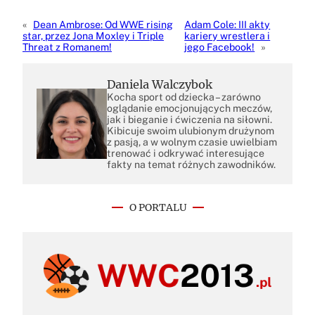
«
Dean Ambrose: Od WWE rising
Adam Cole: III akty
star, przez Jona Moxley i Triple
kariery wrestlera i
Threat z Romanem!
jego Facebook!
»
Daniela Walczybok
Kocha sport od dziecka – zarówno
oglądanie emocjonujących meczów,
jak i bieganie i ćwiczenia na siłowni.
Kibicuje swoim ulubionym drużynom
z pasją, a w wolnym czasie uwielbiam
trenować i odkrywać interesujące
fakty na temat różnych zawodników.
O PORTALU