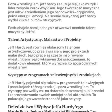
Poza wrestlingiem, jeff hardy realizuje się jako muzyk i
lider zespołu PeroxWhy?Gen. Jego twórczość muzyczna
jest odzwierciedleniem jego osobowości – oryginalna,
pełna energii i emocji. Na scenie muzycznej jeff hardy
wydał kilka albumów studyjnych.
Posłuchajcie sami jednego z utworów i oceńcie talent
muzyczny Jeffa!
Talent Artystyczny: Malarstwo i Projekty
Jeff Hardy jest również obdarzony talentem
artystycznym, co przejawia się w jego projektach
malarskich. Jego prace są często inspirowane
wrestlingiem i jego własnymi doświadczeniami. To
dodatkowy element, który wyróżnia go spośród innych
wrestlerów.
Występy w Programach Telewizyjnych i Produkcjach
Jeff Hardy pojawiał się także w programach telewizyjnych
i produkcjach różnego rodzaju poza wrestlingiem. Te
występy pozwoliły mu na dotarcie do szerszej publiczności
i zaprezentowanie swoich umiejętności aktorskich. To
pokazuje jego wszechstronność jako artysty.
Dziedzictwo i Wpływ Jeffa Hardy’ego
Hardy Boyz: Jedne z Najbardziej Wpływowych Tag