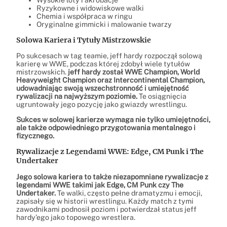
Ryzykowne i widowiskowe walki
Chemia i współpraca w ringu
Oryginalne gimmicki i malowanie twarzy
Solowa Kariera i Tytuły Mistrzowskie
Po sukcesach w tag teamie, jeff hardy rozpoczął solową
karierę w WWE, podczas której zdobył wiele tytułów
mistrzowskich.
jeff hardy został WWE Champion, World
Heavyweight Champion oraz Intercontinental Champion,
udowadniając swoją wszechstronność i umiejętność
rywalizacji na najwyższym poziomie.
Te osiągnięcia
ugruntowały jego pozycję jako gwiazdy wrestlingu.
Sukces w solowej karierze wymaga nie tylko umiejętności,
ale także odpowiedniego przygotowania mentalnego i
fizycznego.
Rywalizacje z Legendami WWE: Edge, CM Punk i The
Undertaker
Jego solowa kariera to także niezapomniane rywalizacje z
legendami WWE takimi jak Edge, CM Punk czy The
Undertaker.
Te walki, często pełne dramatyzmu i emocji,
zapisały się w historii wrestlingu. Każdy match z tymi
zawodnikami podnosił poziom i potwierdzał status jeff
hardy’ego jako topowego wrestlera.