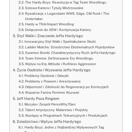
The Hardy Boyz: Rewolucja w Tag Team Wrestlingu
Solowa Kariera i Tytuły Mistrzowskie
Rywalizacje z Legendami WWE: Edge, CM Punk i The
Undertaker
Hardy w TNA/Impact Wrestling
Dołączenie do AEW i Kontynuacja Kariery
Styl Walki i Znaczenie Jeffa Hardy’ego
Innowacyjny Styl Walki i Spektakularne Skoki
Ladder Matche: Dziedzictwo Ekstremalnych Pojedynków
Swanton Bomb: Charakterystyczny Ruch Jeffa Hardy’ego
Team Xtreme: Definiowanie Ery Wrestlingu
Wpływ na Erę Attitude i Ruthless Aggression
Życie Osobiste i Wyzwania Jeffa Hardy’ego
Problemy Osobiste i Odwyki
Problemy z Prawem i Aresztowania
Odporność i Zdolność do Regeneracji po Kontuzjach
Wsparcie Fanów Pomimo Wyzwań
Jeff Hardy Poza Ringiem
Muzyka i Zespół PeroxWhy?Gen
Talent Artystyczny: Malarstwo i Projekty
Występy w Programach Telewizyjnych i Produkcjach
Dziedzictwo i Wpływ Jeffa Hardy’ego
Hardy Boyz: Jedne z Najbardziej Wpływowych Tag