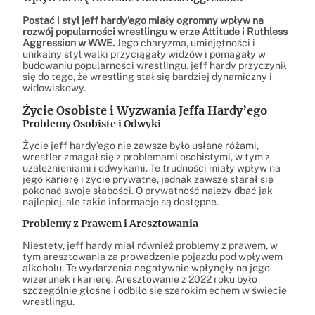
Postać i styl jeff hardy’ego miały ogromny wpływ na
rozwój popularności wrestlingu w erze Attitude i Ruthless
Aggression w WWE.
Jego charyzma, umiejętności i
unikalny styl walki przyciągały widzów i pomagały w
budowaniu popularności wrestlingu. jeff hardy przyczynił
się do tego, że wrestling stał się bardziej dynamiczny i
widowiskowy.
Życie Osobiste i Wyzwania Jeffa Hardy’ego
Problemy Osobiste i Odwyki
Życie jeff hardy’ego nie zawsze było usłane różami,
wrestler zmagał się z problemami osobistymi, w tym z
uzależnieniami i odwykami. Te trudności miały wpływ na
jego karierę i życie prywatne, jednak zawsze starał się
pokonać swoje słabości. O prywatność należy dbać jak
najlepiej, ale takie informacje są dostępne.
Problemy z Prawem i Aresztowania
Niestety, jeff hardy miał również problemy z prawem, w
tym aresztowania za prowadzenie pojazdu pod wpływem
alkoholu. Te wydarzenia negatywnie wpłynęły na jego
wizerunek i karierę. Aresztowanie z 2022 roku było
szczególnie głośne i odbiło się szerokim echem w świecie
wrestlingu.