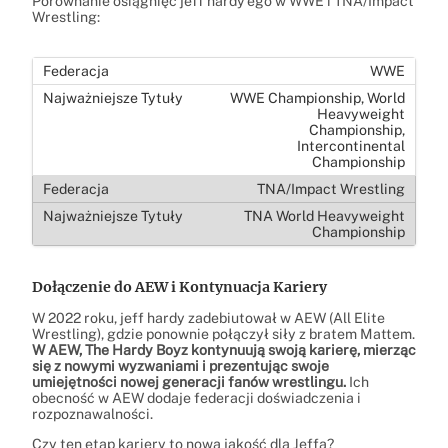
Porównanie osiągnięć jeff hardy’ego w WWE i TNA/Impact
Wrestling:
WWE
WWE Championship, World
Heavyweight
Championship,
Intercontinental
Championship
TNA/Impact Wrestling
TNA World Heavyweight
Championship
Dołączenie do AEW i Kontynuacja Kariery
W 2022 roku, jeff hardy zadebiutował w AEW (All Elite
Wrestling), gdzie ponownie połączył siły z bratem Mattem.
W AEW, The Hardy Boyz kontynuują swoją karierę, mierząc
się z nowymi wyzwaniami i prezentując swoje
umiejętności nowej generacji fanów wrestlingu.
Ich
obecność w AEW dodaje federacji doświadczenia i
rozpoznawalności.
Czy ten etap kariery to nowa jakość dla Jeffa?