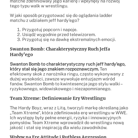
matche zdefiniowały jego karierę i wpłynęły na rozwój
tego typu walk w wrestlingu.
W jaki sposób przygotować się do oglądania ladder
matchu z udziałem jeff hardy’ego?
Przygotuj popcorn i napoje.
Usiądź wygodnie przed telewizorem.
Przygotuj się na dawkę ekstremalnych emocji.
Swanton Bomb: Charakterystyczny Ruch Jeffa
Hardy’ego
Swanton Bomb to charakterystyczny ruch jeff hardy’ego,
który stał się jego znakiem rozpoznawczym.
Ten
efektowny skok z narożnika ringu, często wykonywany z
dużej wysokości, zawsze wywołuje entuzjazm wśród
fanów. Swanton Bomb to kwintesencja jego stylu walki –
ryzykownego, widowiskowego i niezapomnianego.
Team Xtreme: Definiowanie Ery Wrestlingu
The Hardy Boyz, wraz z Litą, tworzyli markę określaną jako
„Team Xtreme”, która zdefiniowała erę wrestlingu w WWE.
Ich występy były pełne energii, ryzyka i innowacyjnych
pomysłów. Team Xtreme wprowadził do wrestlingu nową
jakość i stał się inspiracją dla wielu zawodników.
Wpływ na Erę Attitude i Ruthless Aggression