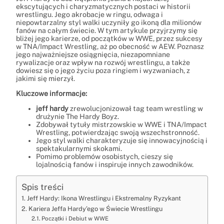
ekscytujących i charyzmatycznych postaci w historii
wrestlingu. Jego akrobacje w ringu, odwaga i
niepowtarzalny styl walki uczyniły go ikoną dla milionów
fanów na całym świecie. W tym artykule przyjrzymy się
bliżej jego karierze, od początków w WWE, przez sukcesy
w TNA/Impact Wrestling, aż po obecność w AEW. Poznasz
jego najważniejsze osiągnięcia, niezapomniane
rywalizacje oraz wpływ na rozwój wrestlingu, a także
dowiesz się o jego życiu poza ringiem i wyzwaniach, z
jakimi się mierzył.
Kluczowe informacje:
jeff hardy
zrewolucjonizował tag team wrestling w
drużynie The Hardy Boyz.
Zdobywał tytuły mistrzowskie w WWE i TNA/Impact
Wrestling, potwierdzając swoją wszechstronność.
Jego styl walki charakteryzuje się innowacyjnością i
spektakularnymi skokami.
Pomimo problemów osobistych, cieszy się
lojalnością fanów i inspiruje innych zawodników.
Spis treści
Jeff Hardy: Ikona Wrestlingu i Ekstremalny Ryzykant
Kariera Jeffa Hardy’ego w Świecie Wrestlingu
Początki i Debiut w WWE