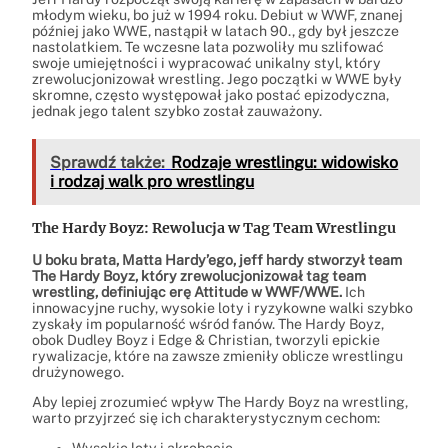
młodym wieku, bo już w 1994 roku. Debiut w WWF, znanej
później jako WWE, nastąpił w latach 90., gdy był jeszcze
nastolatkiem. Te wczesne lata pozwoliły mu szlifować
swoje umiejętności i wypracować unikalny styl, który
zrewolucjonizował wrestling. Jego początki w WWE były
skromne, często występował jako postać epizodyczna,
jednak jego talent szybko został zauważony.
Sprawdź także:
Rodzaje wrestlingu: widowisko
i rodzaj walk pro wrestlingu
The Hardy Boyz: Rewolucja w Tag Team Wrestlingu
U boku brata, Matta Hardy’ego, jeff hardy stworzył team
The Hardy Boyz, który zrewolucjonizował tag team
wrestling, definiując erę Attitude w WWF/WWE.
Ich
innowacyjne ruchy, wysokie loty i ryzykowne walki szybko
zyskały im popularność wśród fanów. The Hardy Boyz,
obok Dudley Boyz i Edge & Christian, tworzyli epickie
rywalizacje, które na zawsze zmieniły oblicze wrestlingu
drużynowego.
Aby lepiej zrozumieć wpływ The Hardy Boyz na wrestling,
warto przyjrzeć się ich charakterystycznym cechom:
Wysokie loty i akrobacje