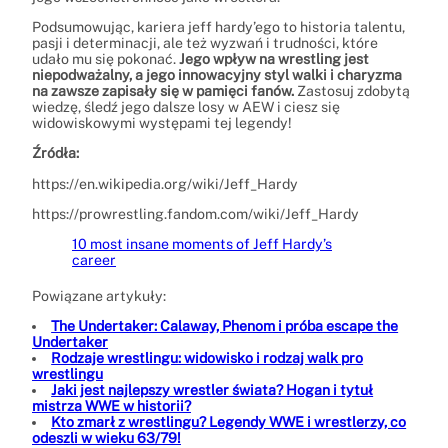
Podsumowując, kariera jeff hardy’ego to historia talentu,
pasji i determinacji, ale też wyzwań i trudności, które
udało mu się pokonać.
Jego wpływ na wrestling jest
niepodważalny, a jego innowacyjny styl walki i charyzma
na zawsze zapisały się w pamięci fanów.
Zastosuj zdobytą
wiedzę, śledź jego dalsze losy w AEW i ciesz się
widowiskowymi występami tej legendy!
Źródła:
https://en.wikipedia.org/wiki/Jeff_Hardy
https://prowrestling.fandom.com/wiki/Jeff_Hardy
10 most insane moments of Jeff Hardy’s
career
Powiązane artykuły:
The Undertaker: Calaway, Phenom i próba escape the
Undertaker
Rodzaje wrestlingu: widowisko i rodzaj walk pro
wrestlingu
Jaki jest najlepszy wrestler świata? Hogan i tytuł
mistrza WWE w historii?
Kto zmarł z wrestlingu? Legendy WWE i wrestlerzy, co
odeszli w wieku 63/79!