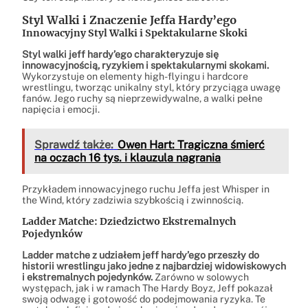
Styl Walki i Znaczenie Jeffa Hardy’ego
Innowacyjny Styl Walki i Spektakularne Skoki
Styl walki jeff hardy’ego charakteryzuje się
innowacyjnością, ryzykiem i spektakularnymi skokami.
Wykorzystuje on elementy high-flyingu i hardcore
wrestlingu, tworząc unikalny styl, który przyciąga uwagę
fanów. Jego ruchy są nieprzewidywalne, a walki pełne
napięcia i emocji.
Sprawdź także:
Owen Hart: Tragiczna śmierć
na oczach 16 tys. i klauzula nagrania
Przykładem innowacyjnego ruchu Jeffa jest Whisper in
the Wind, który zadziwia szybkością i zwinnością.
Ladder Matche: Dziedzictwo Ekstremalnych
Pojedynków
Ladder matche z udziałem jeff hardy’ego przeszły do
historii wrestlingu jako jedne z najbardziej widowiskowych
i ekstremalnych pojedynków.
Zarówno w solowych
występach, jak i w ramach The Hardy Boyz, Jeff pokazał
swoją odwagę i gotowość do podejmowania ryzyka. Te