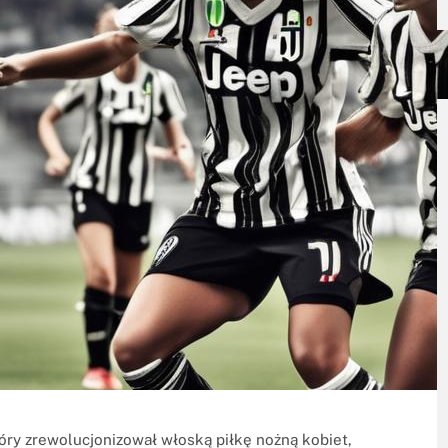
óry zrewolucjonizował włoską piłkę nożną kobiet,