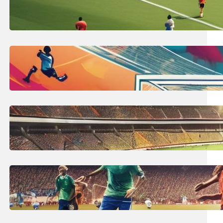
Co to jest spalony w piłce nożnej?
Definicja spalonego!
7 lipca, 2025
Wymiary bramki piłkarskiej:
profesjonalny rozmiar do piłki
nożnej
6 lipca, 2025
Największy stadion na świecie:
Top 10 największych obiektów
piłkarskich!
5 lipca, 2025
Ile trwa mecz piłki nożnej? Czas
gry, przerwa i co wpływa na to?