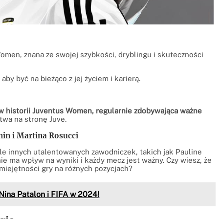
men, znana ze swojej szybkości, dryblingu i skuteczności
y być na bieżąco z jej życiem i karierą.
yń w historii Juventus Women, regularnie zdobywająca ważne
stwa na stronę Juve.
in i Martina Rosucci
 innych utalentowanych zawodniczek, takich jak Pauline
ie ma wpływ na wyniki i każdy mecz jest ważny. Czy wiesz, że
umiejętności gry na różnych pozycjach?
 Nina Patalon i FIFA w 2024!