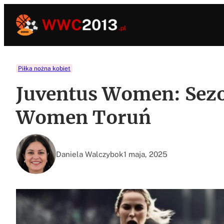
Przejdź
do
treści
Piłka nożna kobiet
Juventus Women: Sezo
Women Toruń
Daniela Walczybok
1 maja, 2025