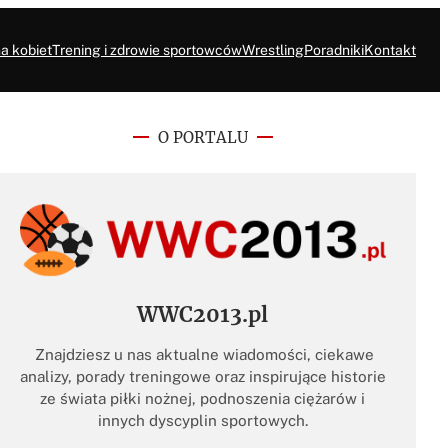
a kobiet
Trening i zdrowie sportowców
Wrestling
Poradniki
Kontakt
O PORTALU
WWC2013.pl
Znajdziesz u nas aktualne wiadomości, ciekawe
analizy, porady treningowe oraz inspirujące historie
ze świata piłki nożnej, podnoszenia ciężarów i
innych dyscyplin sportowych.