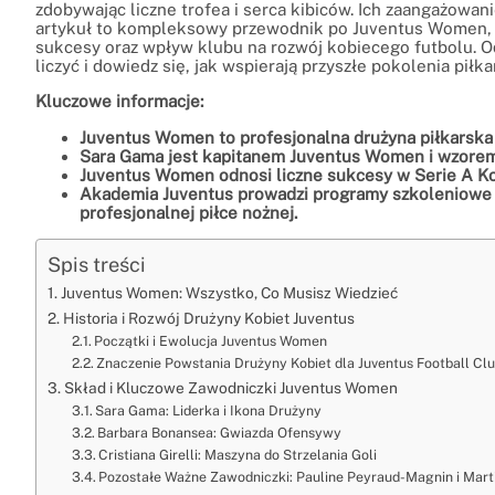
zdobywając liczne trofea i serca kibiców. Ich zaangażowanie
artykuł to kompleksowy przewodnik po Juventus Women, k
sukcesy oraz wpływ klubu na rozwój kobiecego futbolu. Od
liczyć i dowiedz się, jak wspierają przyszłe pokolenia piłka
Kluczowe informacje:
Juventus Women to profesjonalna drużyna piłkarska 
Sara Gama jest kapitanem Juventus Women i wzorem 
Juventus Women odnosi liczne sukcesy w Serie A Ko
Akademia Juventus prowadzi programy szkoleniowe dl
profesjonalnej piłce nożnej.
Spis treści
Juventus Women: Wszystko, Co Musisz Wiedzieć
Historia i Rozwój Drużyny Kobiet Juventus
Początki i Ewolucja Juventus Women
Znaczenie Powstania Drużyny Kobiet dla Juventus Football Cl
Skład i Kluczowe Zawodniczki Juventus Women
Sara Gama: Liderka i Ikona Drużyny
Barbara Bonansea: Gwiazda Ofensywy
Cristiana Girelli: Maszyna do Strzelania Goli
Pozostałe Ważne Zawodniczki: Pauline Peyraud-Magnin i Mart