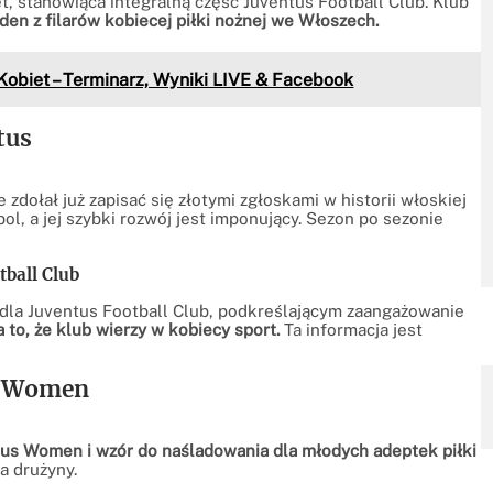
, stanowiąca integralną część Juventus Football Club. Klub
eden z filarów kobiecej piłki nożnej we Włoszech.
Kobiet – Terminarz, Wyniki LIVE & Facebook
tus
zdołał już zapisać się złotymi zgłoskami w historii włoskiej
bol, a jej szybki rozwój jest imponujący. Sezon po sezonie
ball Club
la Juventus Football Club, podkreślającym zaangażowanie
o, że klub wierzy w kobiecy sport.
Ta informacja jest
us Women
ntus Women i wzór do naśladowania dla młodych adeptek piłki
a drużyny.