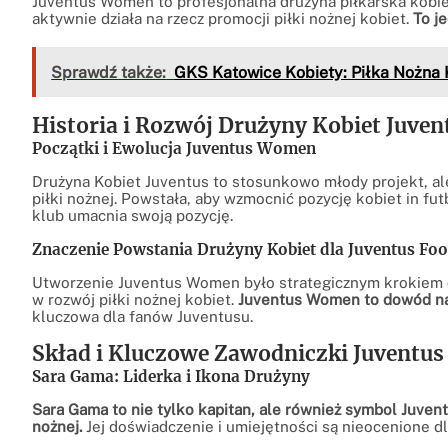
Juventus Women to profesjonalna drużyna piłkarska kobiet
aktywnie działa na rzecz promocji piłki nożnej kobiet.
To j
Sprawdź także:
GKS Katowice Kobiety: Piłka Nożna 
Historia i Rozwój Drużyny Kobiet Juven
Początki i Ewolucja Juventus Women
Drużyna Kobiet Juventus to stosunkowo młody projekt, ale 
piłki nożnej. Powstała, aby wzmocnić pozycję kobiet in fut
klub umacnia swoją pozycję.
Znaczenie Powstania Drużyny Kobiet dla Juventus Foot
Utworzenie Juventus Women było strategicznym krokiem d
w rozwój piłki nożnej kobiet.
Juventus Women to dowód na t
kluczowa dla fanów Juventusu.
Skład i Kluczowe Zawodniczki Juvent
Sara Gama: Liderka i Ikona Drużyny
Sara Gama to nie tylko kapitan, ale również symbol Juve
nożnej.
Jej doświadczenie i umiejętności są nieocenione dl