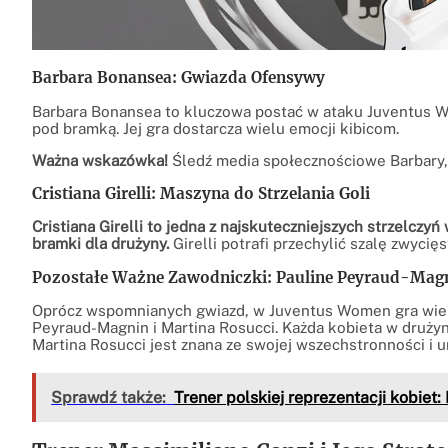
Barbara Bonansea: Gwiazda Ofensywy
Barbara Bonansea to kluczowa postać w ataku Juventus Wo
pod bramką. Jej gra dostarcza wielu emocji kibicom.
Ważna wskazówka!
Śledź media społecznościowe Barbary, ab
Cristiana Girelli: Maszyna do Strzelania Goli
Cristiana Girelli to jedna z najskuteczniejszych strzelcz
bramki dla drużyny.
Girelli potrafi przechylić szalę zwycię
Pozostałe Ważne Zawodniczki: Pauline Peyraud-Magn
Oprócz wspomnianych gwiazd, w Juventus Women gra wiele
Peyraud-Magnin i Martina Rosucci. Każda kobieta w drużyn
Martina Rosucci jest znana ze swojej wszechstronności i 
Sprawdź także:
Trener polskiej reprezentacji kobiet: