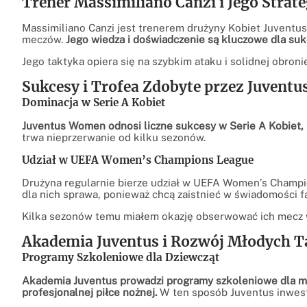
Trener Massimiliano Canzi i Jego Strate
Massimiliano Canzi jest trenerem drużyny Kobiet Juventu
meczów.
Jego wiedza i doświadczenie są kluczowe dla su
Jego taktyka opiera się na szybkim ataku i solidnej obronie
Sukcesy i Trofea Zdobyte przez Juvent
Dominacja w Serie A Kobiet
Juventus Women odnosi liczne sukcesy w Serie A Kobiet,
trwa nieprzerwanie od kilku sezonów.
Udział w UEFA Women’s Champions League
Drużyna regularnie bierze udział w UEFA Women’s Champio
dla nich sprawa, ponieważ chcą zaistnieć w świadomości fa
Kilka sezonów temu miałem okazję obserwować ich mecz
Akademia Juventus i Rozwój Młodych 
Programy Szkoleniowe dla Dziewcząt
Akademia Juventus prowadzi programy szkoleniowe dla mło
profesjonalnej piłce nożnej.
W ten sposób Juventus inwest