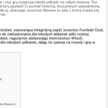
 i styl gry inspirują młode piłkarki na całym świecie. Ten
tóry pozwoli Ci poznać historię, kluczowych zawodników,
kryj, dlaczego Juventus Women to siła, z którą trzeba się
rek.
kobiet, stanowiąca integralną część Juventus Football Club.
do naśladowania dla młodych adeptek piłki nożnej.
biet, regularnie zdobywając mistrzostwo Włoch.
a młodych piłkarek, dając im szansę na rozwój i grę w
ub
ina Rosucci