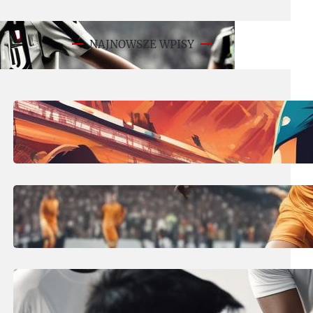
NAJNOWSZE WPISY
11 lipca, 2025
Derby co to? Encyklopedia derbów
piłkarskich – słownik pojęć!
10 lipca, 2025
Środkowy obrońca w piłce nożnej:
stoper – kluczowy defensor!
10 lipca, 2025
Ile trwa przerwa w piłce nożnej?
Czas gry i rzeczywisty czas