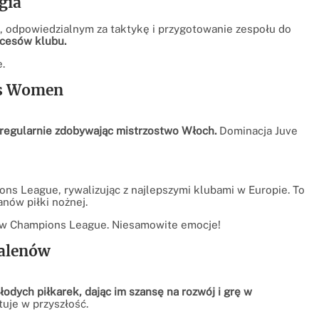
gia
s, odpowiedzialnym za taktykę i przygotowanie zespołu do
kcesów klubu.
.
us Women
 regularnie zdobywając mistrzostwo Włoch.
Dominacja Juve
ns League, rywalizując z najlepszymi klubami w Europie. To
nów piłki nożnej.
 w Champions League. Niesamowite emocje!
Talenów
dych piłkarek, dając im szansę na rozwój i grę w
uje w przyszłość.