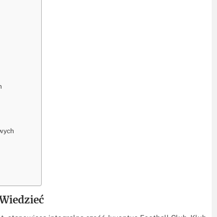
n
owych
Wiedzieć