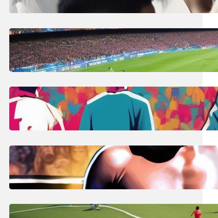
trwania meczu!
9 lipca, 2025
Visca Barca co to znaczy?
Katalońskie hasło kibica FC
Barcelona!
9 lipca, 2025
Ile zmian w meczu piłkarskim?
Liczba i zasady na Euro 2024!
8 lipca, 2025
Cody Rhodes: Szczegóły zwrotu
The American Nightmare do WWE
Raw!
8 lipca, 2025