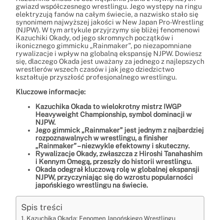
gwiazd współczesnego wrestlingu. Jego występy na ringu
elektryzują fanów na całym świecie, a nazwisko stało się
synonimem najwyższej jakości w New Japan Pro-Wrestling
(NJPW). W tym artykule przyjrzymy się bliżej fenomenowi
Kazuchiki Okady, od jego skromnych początków i
ikonicznego gimmicku „Rainmaker”, po niezapomniane
rywalizacje i wpływ na globalną ekspansję NJPW. Dowiesz
się, dlaczego Okada jest uważany za jednego z najlepszych
wrestlerów wszech czasów i jak jego dziedzictwo
kształtuje przyszłość profesjonalnego wrestlingu.
Kluczowe informacje:
Kazuchika Okada to wielokrotny mistrz IWGP
Heavyweight Championship, symbol dominacji w
NJPW.
Jego gimmick „Rainmaker” jest jednym z najbardziej
rozpoznawalnych w wrestlingu, a finisher
„Rainmaker” – niezwykle efektowny i skuteczny.
Rywalizacje Okady, zwłaszcza z Hiroshi Tanahashim
i Kennym Omegą, przeszły do historii wrestlingu.
Okada odegrał kluczową rolę w globalnej ekspansji
NJPW, przyczyniając się do wzrostu popularności
japońskiego wrestlingu na świecie.
Spis treści
Kazuchika Okada: Fenomen Japońskiego Wrestlingu