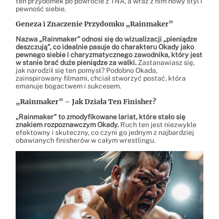
ten przydomek po powrocie z TNA, a wraz z nim nowy styl i
pewność siebie.
Geneza i Znaczenie Przydomku „Rainmaker”
Nazwa „Rainmaker” odnosi się do wizualizacji „pieniądze
deszczują”, co idealnie pasuje do charakteru Okady jako
pewnego siebie i charyzmatycznego zawodnika, który jest
w stanie brać duże pieniądze za walki.
Zastanawiasz się,
jak narodził się ten pomysł? Podobno Okada,
zainspirowany filmami, chciał stworzyć postać, która
emanuje bogactwem i sukcesem.
„Rainmaker” – Jak Działa Ten Finisher?
„Rainmaker” to zmodyfikowane lariat, które stało się
znakiem rozpoznawczym Okady.
Ruch ten jest niezwykle
efektowny i skuteczny, co czyni go jednym z najbardziej
obawianych finisherów w całym wrestlingu.