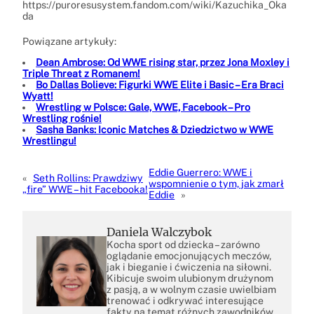
https://puroresusystem.fandom.com/wiki/Kazuchika_Oka
da
Powiązane artykuły:
Dean Ambrose: Od WWE rising star, przez Jona Moxley i
Triple Threat z Romanem!
Bo Dallas Bolieve: Figurki WWE Elite i Basic – Era Braci
Wyatt!
Wrestling w Polsce: Gale, WWE, Facebook – Pro
Wrestling rośnie!
Sasha Banks: Iconic Matches & Dziedzictwo w WWE
Wrestlingu!
Eddie Guerrero: WWE i
«
Seth Rollins: Prawdziwy
wspomnienie o tym, jak zmarł
„fire” WWE – hit Facebooka!
Eddie
»
Daniela Walczybok
Kocha sport od dziecka – zarówno
oglądanie emocjonujących meczów,
jak i bieganie i ćwiczenia na siłowni.
Kibicuje swoim ulubionym drużynom
z pasją, a w wolnym czasie uwielbiam
trenować i odkrywać interesujące
fakty na temat różnych zawodników.