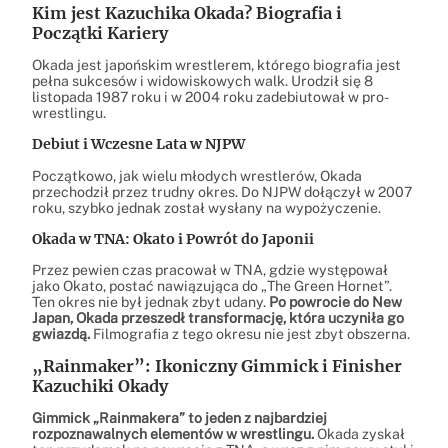
Kim jest Kazuchika Okada? Biografia i
Początki Kariery
Okada jest japońskim wrestlerem, którego biografia jest
pełna sukcesów i widowiskowych walk. Urodził się 8
listopada 1987 roku i w 2004 roku zadebiutował w pro-
wrestlingu.
Debiut i Wczesne Lata w NJPW
Początkowo, jak wielu młodych wrestlerów, Okada
przechodził przez trudny okres. Do NJPW dołączył w 2007
roku, szybko jednak został wysłany na wypożyczenie.
Okada w TNA: Okato i Powrót do Japonii
Przez pewien czas pracował w TNA, gdzie występował
jako Okato, postać nawiązująca do „The Green Hornet”.
Ten okres nie był jednak zbyt udany.
Po powrocie do New
Japan, Okada przeszedł transformację, która uczyniła go
gwiazdą.
Filmografia z tego okresu nie jest zbyt obszerna.
„Rainmaker”: Ikoniczny Gimmick i Finisher
Kazuchiki Okady
Gimmick „Rainmakera” to jeden z najbardziej
rozpoznawalnych elementów w wrestlingu.
Okada zyskał