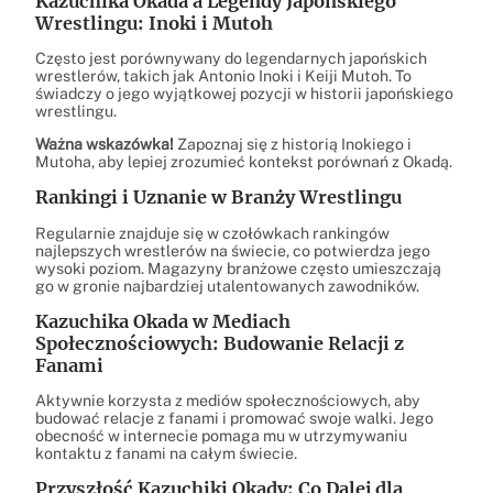
Kazuchika Okada a Legendy Japońskiego
Wrestlingu: Inoki i Mutoh
Często jest porównywany do legendarnych japońskich
wrestlerów, takich jak Antonio Inoki i Keiji Mutoh. To
świadczy o jego wyjątkowej pozycji w historii japońskiego
wrestlingu.
Ważna wskazówka!
Zapoznaj się z historią Inokiego i
Mutoha, aby lepiej zrozumieć kontekst porównań z Okadą.
Rankingi i Uznanie w Branży Wrestlingu
Regularnie znajduje się w czołówkach rankingów
najlepszych wrestlerów na świecie, co potwierdza jego
wysoki poziom. Magazyny branżowe często umieszczają
go w gronie najbardziej utalentowanych zawodników.
Kazuchika Okada w Mediach
Społecznościowych: Budowanie Relacji z
Fanami
Aktywnie korzysta z mediów społecznościowych, aby
budować relacje z fanami i promować swoje walki. Jego
obecność w internecie pomaga mu w utrzymywaniu
kontaktu z fanami na całym świecie.
Przyszłość Kazuchiki Okady: Co Dalej dla