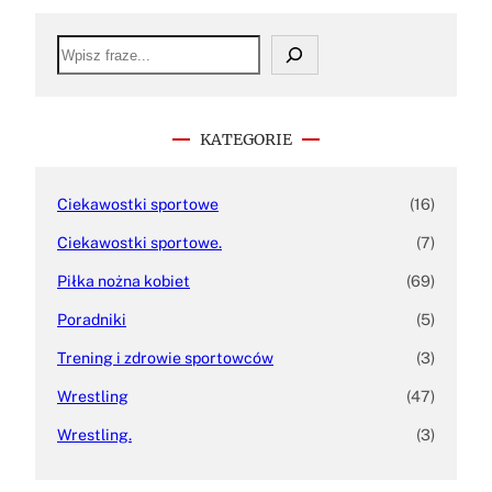
S
e
a
r
c
h
KATEGORIE
Ciekawostki sportowe
(16)
Ciekawostki sportowe.
(7)
Piłka nożna kobiet
(69)
Poradniki
(5)
Trening i zdrowie sportowców
(3)
Wrestling
(47)
Wrestling.
(3)