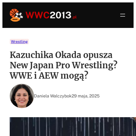
Przejdź
do
treści
Wrestling
Kazuchika Okada opusza
New Japan Pro Wrestling?
WWE i AEW mogą?
Daniela Walczybok
29 maja, 2025