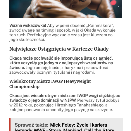
Ważna wskazówka!
Aby w pełni docenić „Rainmakera”,
zwróć uwagę na timing i sposób, w jaki Okada wykonuje
ten ruch. Perfekcyjne wyczucie czasu jest kluczem do
jego skuteczności.
Największe Osiągnięcia w Karierze Okady
Okada może pochwalić się imponującą listą osiągnięć,
które uczyniły go jednym z najlepszych wrestlerów na
świecie.
Jego umiejętności, charyzma i pracowitość
zaowocowały licznymi tytułami i nagrodami.
Wielokrotny Mistrz IWGP Heavyweight
Championship
Okada jest wielokrotnym mistrzem IWGP wagi ciężkiej, co
świadczy o jego dominacji w NJPW.
Pierwszy tytuł zdobył
w 2012 roku, pokonując Hiroshiego Tanahashiego, a
kolejne panowania umocniły jego pozycję na szczycie.
Sprawdź także:
Mick Foley: Życie i kariera
legendy WWE – Stora, Mankind, Call the Story