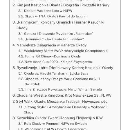
Kim jest Kazuchika Okada? Biografia i Początki Kariery
Debiut i Wczesne Lata w NJPW
Okada w TNA: Okato i Powrót do Japonii
„Rainmaker”: Ikoniczny Gimmick i Finisher Kazuchiki
Okady
Geneza i Znaczenie Przydomku „Rainmaker”
„Rainmaker” – Jak Działa Ten Finisher?
Największe Osiągnięcia w Karierze Okady
Wielokrotny Mistrz IWGP Heavyweight Championship
Turniej G1 Climax – Dominacja Okady
New Japan Cup 2020 – Kolejne Zwycięstwo
Rywalizacje, które Zdefiniowały Karierę Kazuchiki Okady
Okada vs. Hiroshi Tanahashi: Epicka Saga
Okada vs. Kenny Omega: Walki Ocenione na 6 i 7
Gwiazdek
Inne Znaczące Rywalizacje: Naito, White i Sanada
Okada na Wrestle Kingdom: Król Największej Gali NJPW
Styl Walki Okady: Mieszanka Tradycji i Nowoczesności
„Strong Style” i Amerykańskie Elementy w Wykonaniu
Okady
Kazuchika Okada: Twarz Globalnej Ekspansji NJPW
Rola Okady w Promocji NJPW na Świecie
Współpraca z AEW i Innymi Federacjami