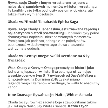
Rywalizacje Okady z innymi wrestlerami to jedne z
najbardziej pamiętnych momentów w historii wrestlingu.
Te konflikty nie tylko podnosiły poziom widowiska, ale
także miały wymiar osobisty.
Okada vs. Hiroshi Tanahashi: Epicka Saga
Rywalizacja Okady z Tanahashim jest uznawana za jedną z
najlepszych w historii pro-wrestlingu.
Ich walki były pełne
dramatyzmu, napięcia i niezapomnianych momentów.
Pamiętam, jak podczas jednego z ich pojedynków,
publiczność w dosłownym tego słowa znaczeniu
wstrzymała oddech.
Okada vs. Kenny Omega: Walki Ocenione na 6 i 7
Gwiazdek
Walki Okady z Kennym Omegą przeszły do historii jako
jedne z najlepszych w historii wrestlingu, otrzymując
wysokie oceny, w tym 6 i 7 gwiazdek od Dave’a Meltzera.
Ich pojedynek na Dominion 2018 zyskał miano
legendarnego. Dla fanów wrestlingu, te walki to absolutny
kanon.
Inne Znaczące Rywalizacje: Naito, White i Sanada
Okada toczył również zacięte boje z zawodnikami takimi
jak Tetsuya Naito, Jay White i Sanada.
Każda z tych