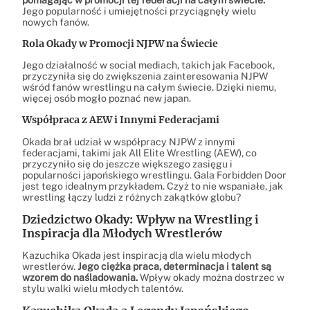
Jego popularność i umiejętności przyciągnęły wielu
nowych fanów.
Rola Okady w Promocji NJPW na Świecie
Jego działalność w social mediach, takich jak Facebook,
przyczyniła się do zwiększenia zainteresowania NJPW
wśród fanów wrestlingu na całym świecie. Dzięki niemu,
więcej osób mogło poznać new japan.
Współpraca z AEW i Innymi Federacjami
Okada brał udział w współpracy NJPW z innymi
federacjami, takimi jak All Elite Wrestling (AEW), co
przyczyniło się do jeszcze większego zasięgu i
popularności japońskiego wrestlingu. Gala Forbidden Door
jest tego idealnym przykładem. Czyż to nie wspaniałe, jak
wrestling łączy ludzi z różnych zakątków globu?
Dziedzictwo Okady: Wpływ na Wrestling i
Inspiracja dla Młodych Wrestlerów
Kazuchika Okada jest inspiracją dla wielu młodych
wrestlerów.
Jego ciężka praca, determinacja i talent są
wzorem do naśladowania.
Wpływ okady można dostrzec w
stylu walki wielu młodych talentów.