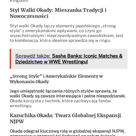
Kingdom.
Styl Walki Okady: Mieszanka Tradycji i
Nowoczesności
Styl walki Okady łączy elementy japońskiego „strong
style” z amerykańskimi wpływami, co czyni go
wszechstronnym i nieprzewidywalnym zawodnikiem. Jest
to kombinacja, która idealnie sprawdza się w ringu.
Sprawdź także:
Sasha Banks: Iconic Matches &
Dziedzictwo w WWE Wrestlingu!
„Strong Style” i Amerykańskie Elementy w
Wykonaniu Okady
Jego umiejętność łączenia różnych stylów sprawia, że
walki Okady są zawsze interesujące i pełne niespodzianek.
Okada korzysta z technik, które zachwycają fanów
wrestlingu.
Kazuchika Okada: Twarz Globalnej Ekspansji
NJPW
Okada odegrał kluczową rolę w globalnej ekspansji NJPW,
pomagając w promocji tej federacji na całym świecie.