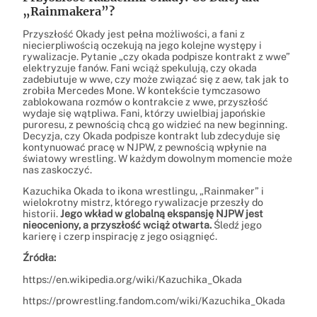
„Rainmakera”?
Przyszłość Okady jest pełna możliwości, a fani z
niecierpliwością oczekują na jego kolejne występy i
rywalizacje. Pytanie „czy okada podpisze kontrakt z wwe”
elektryzuje fanów. Fani wciąż spekulują, czy okada
zadebiutuje w wwe, czy może związać się z aew, tak jak to
zrobiła Mercedes Mone. W kontekście tymczasowo
zablokowana rozmów o kontrakcie z wwe, przyszłość
wydaje się wątpliwa. Fani, którzy uwielbiaj japońskie
puroresu, z pewnością chcą go widzieć na new beginning.
Decyzja, czy Okada podpisze kontrakt lub zdecyduje się
kontynuować pracę w NJPW, z pewnością wpłynie na
światowy wrestling. W każdym dowolnym momencie może
nas zaskoczyć.
Kazuchika Okada to ikona wrestlingu, „Rainmaker” i
wielokrotny mistrz, którego rywalizacje przeszły do
historii.
Jego wkład w globalną ekspansję NJPW jest
nieoceniony, a przyszłość wciąż otwarta.
Śledź jego
karierę i czerp inspirację z jego osiągnięć.
Źródła:
https://en.wikipedia.org/wiki/Kazuchika_Okada
https://prowrestling.fandom.com/wiki/Kazuchika_Okada