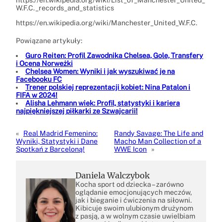
W.F.C._records_and_statistics
https://en.wikipedia.org/wiki/Manchester_United_W.F.C.
Powiązane artykuły:
Guro Reiten: Profil Zawodnika Chelsea, Gole, Transfery
i Ocena Norweżki
Chelsea Women: Wyniki i jak wyszukiwać je na
Facebooku FC
Trener polskiej reprezentacji kobiet: Nina Patalon i
FIFA w 2024!
Alisha Lehmann wiek: Profil, statystyki i kariera
najpiękniejszej piłkarki ze Szwajcarii!
«
Real Madrid Femenino:
Randy Savage: The Life and
Wyniki, Statystyki i Dane
Macho Man Collection of a
Spotkań z Barceloną!
WWE Icon
»
Daniela Walczybok
Kocha sport od dziecka – zarówno
oglądanie emocjonujących meczów,
jak i bieganie i ćwiczenia na siłowni.
Kibicuje swoim ulubionym drużynom
z pasją, a w wolnym czasie uwielbiam