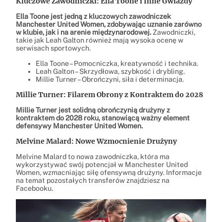
Kluczowe Zawodniczki: Ella Toone i Inne Gwiazdy
Ella Toone jest jedną z kluczowych zawodniczek
Manchester United Women, zdobywając uznanie zarówno
w klubie, jak i na arenie międzynarodowej.
Zawodniczki,
takie jak Leah Galton również mają wysoka ocenę w
serwisach sportowych.
Ella Toone – Pomocniczka, kreatywność i technika.
Leah Galton – Skrzydłowa, szybkość i drybling.
Millie Turner – Obrończyni, siła i determinacja.
Millie Turner: Filarem Obrony z Kontraktem do 2028
Millie Turner jest solidną obrończynią drużyny z
kontraktem do 2028 roku, stanowiącą ważny element
defensywy Manchester United Women.
Melvine Malard: Nowe Wzmocnienie Drużyny
Melvine Malard to nowa zawodniczka, która ma
wykorzystywać swój potencjał w Manchester United
Women, wzmacniając siłę ofensywną drużyny. Informacje
na temat pozostałych transferów znajdziesz na
Facebooku.