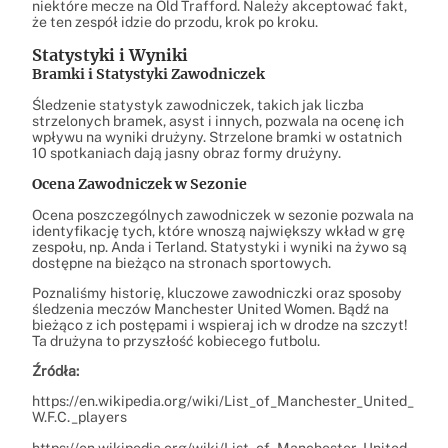
niektóre mecze na Old Trafford. Należy akceptować fakt,
że ten zespół idzie do przodu, krok po kroku.
Statystyki i Wyniki
Bramki i Statystyki Zawodniczek
Śledzenie statystyk zawodniczek, takich jak liczba
strzelonych bramek, asyst i innych, pozwala na ocenę ich
wpływu na wyniki drużyny. Strzelone bramki w ostatnich
10 spotkaniach dają jasny obraz formy drużyny.
Ocena Zawodniczek w Sezonie
Ocena poszczególnych zawodniczek w sezonie pozwala na
identyfikację tych, które wnoszą największy wkład w grę
zespołu, np. Anda i Terland. Statystyki i wyniki na żywo są
dostępne na bieżąco na stronach sportowych.
Poznaliśmy historię, kluczowe zawodniczki oraz sposoby
śledzenia meczów Manchester United Women. Bądź na
bieżąco z ich postępami i wspieraj ich w drodze na szczyt!
Ta drużyna to przyszłość kobiecego futbolu.
Źródła:
https://en.wikipedia.org/wiki/List_of_Manchester_United_
W.F.C._players
https://en.wikipedia.org/wiki/List_of_Manchester_United_