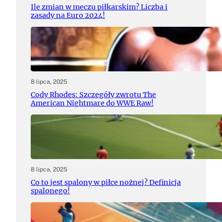
Ile zmian w meczu piłkarskim? Liczba i
zasady na Euro 2024!
8 lipca, 2025
Cody Rhodes: Szczegóły zwrotu The
American Nightmare do WWE Raw!
8 lipca, 2025
Co to jest spalony w piłce nożnej? Definicja
spalonego!