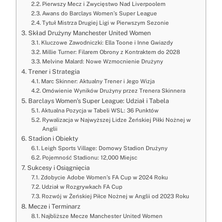
Pierwszy Mecz i Zwycięstwo Nad Liverpoolem
Awans do Barclays Women’s Super League
Tytuł Mistrza Drugiej Ligi w Pierwszym Sezonie
Skład Drużyny Manchester United Women
Kluczowe Zawodniczki: Ella Toone i Inne Gwiazdy
Millie Turner: Filarem Obrony z Kontraktem do 2028
Melvine Malard: Nowe Wzmocnienie Drużyny
Trener i Strategia
Marc Skinner: Aktualny Trener i Jego Wizja
Omówienie Wyników Drużyny przez Trenera Skinnera
Barclays Women’s Super League: Udział i Tabela
Aktualna Pozycja w Tabeli WSL: 36 Punktów
Rywalizacja w Najwyższej Lidze Żeńskiej Piłki Nożnej w
Anglii
Stadion i Obiekty
Leigh Sports Village: Domowy Stadion Drużyny
Pojemność Stadionu: 12,000 Miejsc
Sukcesy i Osiągnięcia
Zdobycie Adobe Women’s FA Cup w 2024 Roku
Udział w Rozgrywkach FA Cup
Rozwój w Żeńskiej Piłce Nożnej w Anglii od 2023 Roku
Mecze i Terminarz
Najbliższe Mecze Manchester United Women