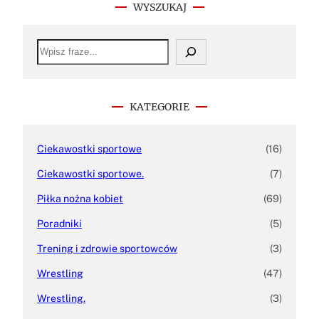
WYSZUKAJ
S
e
a
r
c
h
KATEGORIE
Ciekawostki sportowe
(16)
Ciekawostki sportowe.
(7)
Piłka nożna kobiet
(69)
Poradniki
(5)
Trening i zdrowie sportowców
(3)
Wrestling
(47)
Wrestling.
(3)