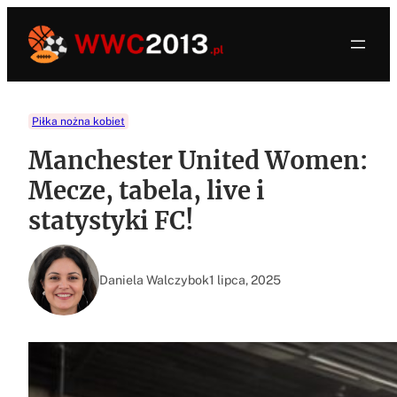
Przejdź
do
treści
Piłka nożna kobiet
Manchester United Women:
Mecze, tabela, live i
statystyki FC!
Daniela Walczybok
1 lipca, 2025