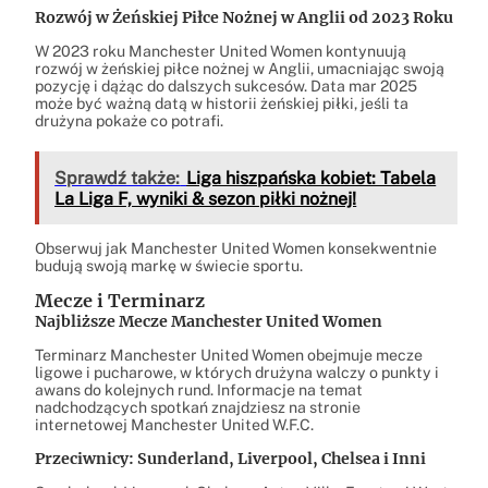
Rozwój w Żeńskiej Piłce Nożnej w Anglii od 2023 Roku
W 2023 roku Manchester United Women kontynuują
rozwój w żeńskiej piłce nożnej w Anglii, umacniając swoją
pozycję i dążąc do dalszych sukcesów. Data mar 2025
może być ważną datą w historii żeńskiej piłki, jeśli ta
drużyna pokaże co potrafi.
Sprawdź także:
Liga hiszpańska kobiet: Tabela
La Liga F, wyniki & sezon piłki nożnej!
Obserwuj jak Manchester United Women konsekwentnie
budują swoją markę w świecie sportu.
Mecze i Terminarz
Najbliższe Mecze Manchester United Women
Terminarz Manchester United Women obejmuje mecze
ligowe i pucharowe, w których drużyna walczy o punkty i
awans do kolejnych rund. Informacje na temat
nadchodzących spotkań znajdziesz na stronie
internetowej Manchester United W.F.C.
Przeciwnicy: Sunderland, Liverpool, Chelsea i Inni