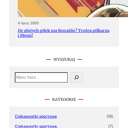
4 lipca, 2025
Ile złotych piłek ma Ronaldo? Trofea piłkarza
i Messi!
WYSZUKAJ
S
e
a
r
c
h
KATEGORIE
Ciekawostki sportowe
(16)
Ciekawostki sportowe.
(7)