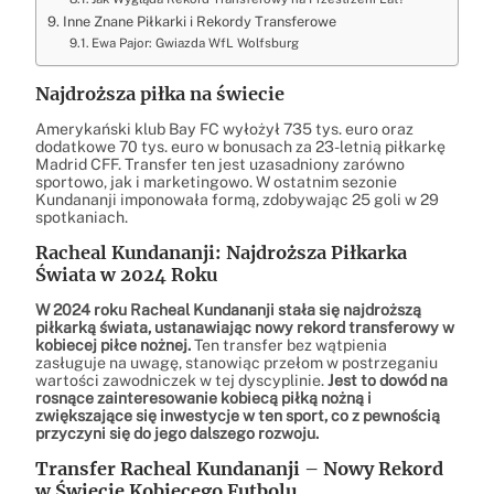
Inne Znane Piłkarki i Rekordy Transferowe
Ewa Pajor: Gwiazda WfL Wolfsburg
Najdroższa piłka na świecie
Amerykański klub Bay FC wyłożył 735 tys. euro oraz
dodatkowe 70 tys. euro w bonusach za 23-letnią piłkarkę
Madrid CFF. Transfer ten jest uzasadniony zarówno
sportowo, jak i marketingowo. W ostatnim sezonie
Kundananji imponowała formą, zdobywając 25 goli w 29
spotkaniach.
Racheal Kundananji: Najdroższa Piłkarka
Świata w 2024 Roku
W 2024 roku Racheal Kundananji stała się najdroższą
piłkarką świata, ustanawiając nowy rekord transferowy w
kobiecej piłce nożnej.
Ten transfer bez wątpienia
zasługuje na uwagę, stanowiąc przełom w postrzeganiu
wartości zawodniczek w tej dyscyplinie.
Jest to dowód na
rosnące zainteresowanie kobiecą piłką nożną i
zwiększające się inwestycje w ten sport, co z pewnością
przyczyni się do jego dalszego rozwoju.
Transfer Racheal Kundananji – Nowy Rekord
w Świecie Kobiecego Futbolu