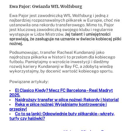
Ewa Pajor: Gwiazda WfL Wolfsburg
Ewa Pajor jest zawodniczką WfL Wolfsburg i jedną z
najbardziej rozpoznawalnych piłkarek w Europie, choć nie
ustanowiła ona rekordu transferowego. Mimo to, Pajor
jest kluczową zawodniczką swojego klubu i regularnie
występuje w Lidze Mistrzów.
Jej talent i umiejętności
sprawiają, że zasługuje na uznanie w świecie kobiecej piłki
nożnej.
Podsumowując, transfer Racheal Kundananji jako
najdroższa piłkarka w historii to przełom dla kobiecego
futbolu. Pamiętajmy o wzroście inwestycji i śledźmy
rozwój kariery Kundananji w Bay FC, a zdobytą wiedzę
wykorzystajmy, by docenić wartość kobiecego sportu.
Powiązane artykuły:
El Clasico Kiedy? Mecz FC Barcelona – Real Madryt
2025.
Najdroższy transfer w piłce nożnej: Rekordy i historia!
Ręka w piłce nożnej: Wyjaśniamy kontrowersje i
przepisy!
Co to są lanki: Odpowiednie buty piłkarskie – wkręty,
turfy czy halówki?