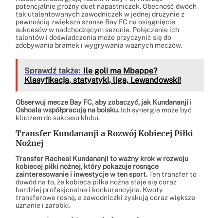
potencjalnie groźny duet napastniczek. Obecność dwóch
tak utalentowanych zawodniczek w jednej drużynie z
pewnością zwiększa szanse Bay FC na osiągnięcie
sukcesów w nadchodzącym sezonie. Połączenie ich
talentów i doświadczenia może przyczynić się do
zdobywania bramek i wygrywania ważnych meczów.
Sprawdź także:
Ile goli ma Mbappe?
Klasyfikacja, statystyki, liga, Lewandowski!
Obserwuj mecze Bay FC, aby zobaczyć, jak Kundananji i
Oshoala współpracują na boisku.
Ich synergia może być
kluczem do sukcesu klubu.
Transfer Kundananji a Rozwój Kobiecej Piłki
Nożnej
Transfer Racheal Kundananji to ważny krok w rozwoju
kobiecej piłki nożnej, który pokazuje rosnące
zainteresowanie i inwestycje w ten sport.
Ten transfer to
dowód na to, że kobieca piłka nożna staje się coraz
bardziej profesjonalna i konkurencyjna. Kwoty
transferowe rosną, a zawodniczki zyskują coraz większe
uznanie i zarobki.