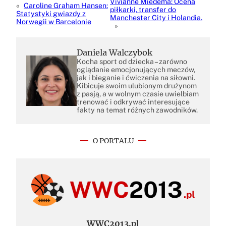
Vivianne Miedema: Ocena
«
Caroline Graham Hansen:
piłkarki, transfer do
Statystyki gwiazdy z
Manchester City i Holandia.
Norwegii w Barcelonie
»
Daniela Walczybok
Kocha sport od dziecka – zarówno
oglądanie emocjonujących meczów,
jak i bieganie i ćwiczenia na siłowni.
Kibicuje swoim ulubionym drużynom
z pasją, a w wolnym czasie uwielbiam
trenować i odkrywać interesujące
fakty na temat różnych zawodników.
O PORTALU
WWC2013.pl