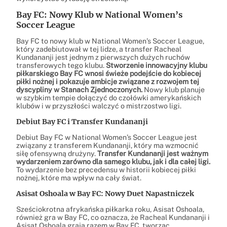
Bay FC: Nowy Klub w National Women’s
Soccer League
Bay FC to nowy klub w National Women’s Soccer League,
który zadebiutował w tej lidze, a transfer Racheal
Kundananji jest jednym z pierwszych dużych ruchów
transferowych tego klubu.
Stworzenie innowacyjny klubu
piłkarskiego Bay FC wnosi świeże podejście do kobiecej
piłki nożnej i pokazuje ambicje związane z rozwojem tej
dyscypliny w Stanach Zjednoczonych.
Nowy klub planuje
w szybkim tempie dołączyć do czołówki amerykańskich
klubów i w przyszłości walczyć o mistrzostwo ligi.
Debiut Bay FC i Transfer Kundananji
Debiut Bay FC w National Women’s Soccer League jest
związany z transferem Kundananji, który ma wzmocnić
siłę ofensywną drużyny.
Transfer Kundananji jest ważnym
wydarzeniem zarówno dla samego klubu, jak i dla całej ligi.
To wydarzenie bez precedensu w historii kobiecej piłki
nożnej, które ma wpływ na cały świat.
Asisat Oshoala w Bay FC: Nowy Duet Napastniczek
Sześciokrotna afrykańska piłkarka roku, Asisat Oshoala,
również gra w Bay FC, co oznacza, że Racheal Kundananji i
Asisat Oshoala grają razem w Bay FC, tworząc