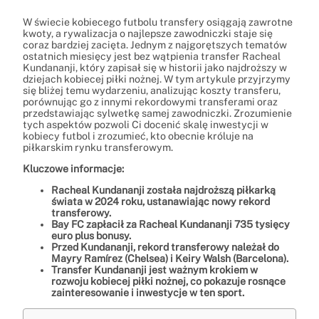
W świecie kobiecego futbolu transfery osiągają zawrotne
kwoty, a rywalizacja o najlepsze zawodniczki staje się
coraz bardziej zacięta. Jednym z najgorętszych tematów
ostatnich miesięcy jest bez wątpienia transfer Racheal
Kundananji, który zapisał się w historii jako najdroższy w
dziejach kobiecej piłki nożnej. W tym artykule przyjrzymy
się bliżej temu wydarzeniu, analizując koszty transferu,
porównując go z innymi rekordowymi transferami oraz
przedstawiając sylwetkę samej zawodniczki. Zrozumienie
tych aspektów pozwoli Ci docenić skalę inwestycji w
kobiecy futbol i zrozumieć, kto obecnie króluje na
piłkarskim rynku transferowym.
Kluczowe informacje:
Racheal Kundananji została najdroższą piłkarką
świata w 2024 roku, ustanawiając nowy rekord
transferowy.
Bay FC zapłacił za Racheal Kundananji 735 tysięcy
euro plus bonusy.
Przed Kundananji, rekord transferowy należał do
Mayry Ramírez (Chelsea) i Keiry Walsh (Barcelona).
Transfer Kundananji jest ważnym krokiem w
rozwoju kobiecej piłki nożnej, co pokazuje rosnące
zainteresowanie i inwestycje w ten sport.