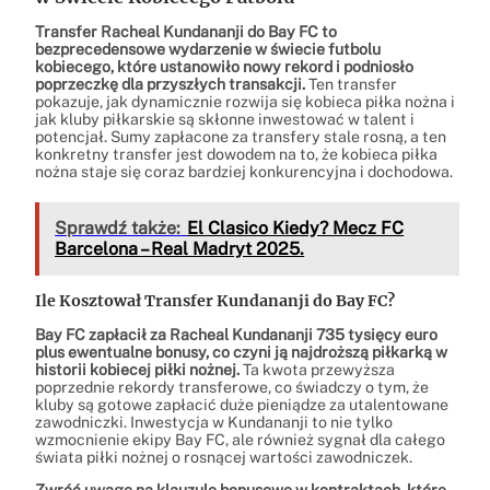
Transfer Racheal Kundananji do Bay FC to
bezprecedensowe wydarzenie w świecie futbolu
kobiecego, które ustanowiło nowy rekord i podniosło
poprzeczkę dla przyszłych transakcji.
Ten transfer
pokazuje, jak dynamicznie rozwija się kobieca piłka nożna i
jak kluby piłkarskie są skłonne inwestować w talent i
potencjał. Sumy zapłacone za transfery stale rosną, a ten
konkretny transfer jest dowodem na to, że kobieca piłka
nożna staje się coraz bardziej konkurencyjna i dochodowa.
Sprawdź także:
El Clasico Kiedy? Mecz FC
Barcelona – Real Madryt 2025.
Ile Kosztował Transfer Kundananji do Bay FC?
Bay FC zapłacił za Racheal Kundananji 735 tysięcy euro
plus ewentualne bonusy, co czyni ją najdroższą piłkarką w
historii kobiecej piłki nożnej.
Ta kwota przewyższa
poprzednie rekordy transferowe, co świadczy o tym, że
kluby są gotowe zapłacić duże pieniądze za utalentowane
zawodniczki. Inwestycja w Kundananji to nie tylko
wzmocnienie ekipy Bay FC, ale również sygnał dla całego
świata piłki nożnej o rosnącej wartości zawodniczek.
Zwróć uwagę na klauzule bonusowe w kontraktach, które