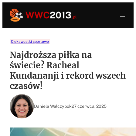
Przejdź
do
treści
Ciekawostki sportowe
Najdroższa piłka na
świecie? Racheal
Kundananji i rekord wszech
czasów!
Daniela Walczybok
27 czerwca, 2025