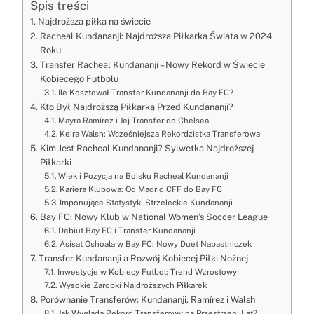
Spis treści
Najdroższa piłka na świecie
Racheal Kundananji: Najdroższa Piłkarka Świata w 2024
Roku
Transfer Racheal Kundananji – Nowy Rekord w Świecie
Kobiecego Futbolu
Ile Kosztował Transfer Kundananji do Bay FC?
Kto Był Najdroższą Piłkarką Przed Kundananji?
Mayra Ramírez i Jej Transfer do Chelsea
Keira Walsh: Wcześniejsza Rekordzistka Transferowa
Kim Jest Racheal Kundananji? Sylwetka Najdroższej
Piłkarki
Wiek i Pozycja na Boisku Racheal Kundananji
Kariera Klubowa: Od Madrid CFF do Bay FC
Imponujące Statystyki Strzeleckie Kundananji
Bay FC: Nowy Klub w National Women’s Soccer League
Debiut Bay FC i Transfer Kundananji
Asisat Oshoala w Bay FC: Nowy Duet Napastniczek
Transfer Kundananji a Rozwój Kobiecej Piłki Nożnej
Inwestycje w Kobiecy Futbol: Trend Wzrostowy
Wysokie Zarobki Najdroższych Piłkarek
Porównanie Transferów: Kundananji, Ramírez i Walsh
Jak Wygląda Rekord Transferowy na Przestrzeni Lat?