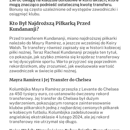
mogą znacząco podnieść ostateczną kwotę transferu.
Bonusy są często uzależnione od występów zawodniczki i
osiągnięć klubu.
Kto Był Najdroższą Piłkarką Przed
Kundananji?
Przed transferem Kundananji, miano najdroższej piłkarki
należało do Mayry Ramírez, a jeszcze wcześniej do Keiry
Walsh. Te transfery również zapisały się w historii kobiecej
piłki nożnej. Teraz Racheal Kundananji przejęła ten tytuł,
co pokazuje, jak szybko zmienia się krajobraz transferowy
w tej dyscyplinie sportu. Warto przyjrzeć się poprzednim
rekordzistkom, aby zrozumieć, jak ewoluowała wartość
zawodniczek w świecie piłki nożnej.
Mayra Ramírez i Jej Transfer do Chelsea
Kolumbijka Mayra Ramírez przeszła z Levante do Chelsea
za 450 tysięcy euro, co ustanowiło ówczesny rekord
transferowy. Jej transfer do Chelsea był dużym
wydarzeniem, pokazującym rosnące zainteresowanie
klubów piłkarskich jedną z najbardziej cenionych piłkarek
w kobiecym futbolu. Kolumbijka zadebiutowała w
angielskiej ekstraklasie 4 lutego 2024, ale jej rekord
transferowy nie utrzymał się długo.