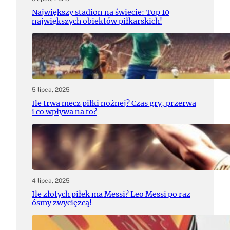
Największy stadion na świecie: Top 10
największych obiektów piłkarskich!
5 lipca, 2025
Ile trwa mecz piłki nożnej? Czas gry, przerwa
i co wpływa na to?
4 lipca, 2025
Ile złotych piłek ma Messi? Leo Messi po raz
ósmy zwycięzcą!