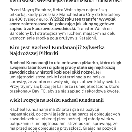
Keira Walsh: Wcześniejsza Rekordzistka Transferowa
Przed Mayrą Ramírez, Keira Walsh była najdroższą
piłkarką, kiedy przeszła z Manchesteru City do Barcelony
za 400 tysięcy euro.
W 2022 roku ten transfer wywołał
spore zainteresowanie, pokazując jak kluby są gotowe
zapłacić za kluczowe zawodniczki.
Transfer Walsh do
Barcelony był strategicznym ruchem, mającym na celu
wzmocnienie środka pola drużyny z Katalonii.
Kim Jest Racheal Kundananji? Sylwetka
Najdroższej Piłkarki
Racheal Kundananji to utalentowana piłkarka, która dzięki
swojemu talentowi i ciężkiej pracy stała się najdroższą
zawodniczką w historii kobiecej piłki nożnej.
Jej
umiejętności strzeleckie i determinacja na boisku
sprawiły, że zainteresowały się nią czołowe kluby świata.
Przyjrzyjmy się bliżej jej karierze i umiejętnościom, które
przekonały Bay FC, aby za nią zapłacić rekordową kwotę.
Wiek i Pozycja na Boisku Racheal Kundananji
Racheal Kundananji ma 23 lata i gra na pozycji
napastniczki, co czyni ją jedną z najbardziej obiecujących
zawodniczek w kobiecej piłce nożnej. Jej młody wiek w
połączeniu z umiejętnościami strzeleckimi sprawiają, że
ma przed sobą obiecującą przyszłość. Grając na pozycji