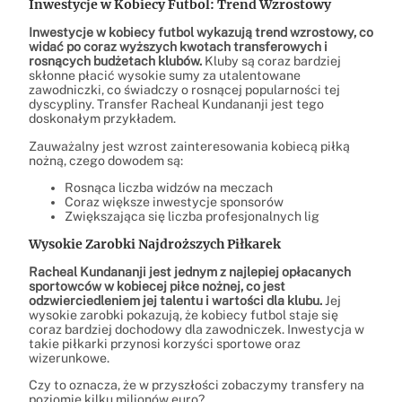
Inwestycje w Kobiecy Futbol: Trend Wzrostowy
Inwestycje w kobiecy futbol wykazują trend wzrostowy, co
widać po coraz wyższych kwotach transferowych i
rosnących budżetach klubów.
Kluby są coraz bardziej
skłonne płacić wysokie sumy za utalentowane
zawodniczki, co świadczy o rosnącej popularności tej
dyscypliny. Transfer Racheal Kundananji jest tego
doskonałym przykładem.
Zauważalny jest wzrost zainteresowania kobiecą piłką
nożną, czego dowodem są:
Rosnąca liczba widzów na meczach
Coraz większe inwestycje sponsorów
Zwiększająca się liczba profesjonalnych lig
Wysokie Zarobki Najdroższych Piłkarek
Racheal Kundananji jest jednym z najlepiej opłacanych
sportowców w kobiecej piłce nożnej, co jest
odzwierciedleniem jej talentu i wartości dla klubu.
Jej
wysokie zarobki pokazują, że kobiecy futbol staje się
coraz bardziej dochodowy dla zawodniczek. Inwestycja w
takie piłkarki przynosi korzyści sportowe oraz
wizerunkowe.
Czy to oznacza, że w przyszłości zobaczymy transfery na
poziomie kilku milionów euro?