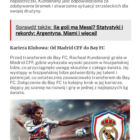
napastniczki, Kundananji jest odpowiedzialna za
zdobywanie bramek i stwarzanie sytuacji strzeleckich dla
swojej drużyny.
Sprawdź także:
Ile goli ma Messi? Statystyki i
rekordy: Argentyna, Miami i więcej!
Kariera Klubowa: Od Madrid CFF do Bay FC
Przed transferem do Bay FC, Racheal Kundananji grała w
Madrid CFF, gdzie wykazała wysoki poziom w hiszpańskiej
lidze, co przyciągnęło uwagę skautów z całego świata. Jej
występy w hiszpańskiej lidze potwierdziły jej talent i
potencjał, co ostatecznie zaowocowało transferem do Bay
FC. Dołączenie do Bay FC to kolejny krok w jej karierze,
dający jej szansę na rozwój i grę w jednej z najlepszych lig
świata.