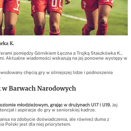
wka K.
sferami pomiędzy Górnikiem Łęczna a Trojką Staszkówka K.,
ami. Aktualne wiadomości wskazują na jej ponowne występy w
odowany chęcią gry w silniejszej lidze i podnoszenia
.
ak w Barwach Narodowych
oziomie młodzieżowym, grając w drużynach U17 i U19.
Jej
encjał i aspiracje do gry w seniorskiej kadrze.
ansa na zdobycie doświadczenia, ale również duma z
 Polski jest dla niej priorytetem.