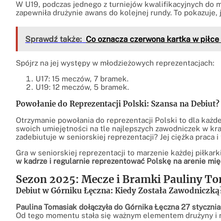
W U19, podczas jednego z turniejów kwalifikacyjnych do m
zapewniła drużynie awans do kolejnej rundy. To pokazuje, 
Sprawdź także:
Co oznacza czerwona kartka w piłce n
Spójrz na jej występy w młodzieżowych reprezentacjach:
U17: 15 meczów, 7 bramek.
U19: 12 meczów, 5 bramek.
Powołanie do Reprezentacji Polski: Szansa na Debiut?
Otrzymanie powołania do reprezentacji Polski to dla każd
swoich umiejętności na tle najlepszych zawodniczek w kra
zadebiutuje w seniorskiej reprezentacji? Jej ciężka praca 
Gra w seniorskiej reprezentacji to marzenie każdej piłkark
w kadrze i regularnie reprezentować Polskę na arenie mi
Sezon 2025: Mecze i Bramki Pauliny T
Debiut w Górniku Łęczna: Kiedy Została Zawodniczką
Paulina Tomasiak dołączyła do Górnika Łęczna 27 stycznia
Od tego momentu stała się ważnym elementem drużyny i r