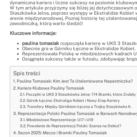
dynamiczna kariera i liczne sukcesy na poziomie klubowy
W tym artykule przyjrzymy się bliżej jej dotychczasowym
Staszkówka Jelna, poprzez występy w Ekstralidze Kobiet 
arenie międzynarodowej. Poznaj historię tej utalentowanej 
zawodniczką, którą warto śledzić!
Kluczowe informacje:
paulina tomasiak
rozpoczęła karierę w UKS 3 Staszk
Obecnie gra w Górniku Łęczna w Ekstralidze Kobiet.
Reprezentowała Polskę w młodzieżowych kadrach U1
Osiągnęła sukcesy także w futsalu, zdobywając brąz
Spis treści
Paulina Tomasiak: Kim Jest Ta Utalentowana Napastniczka?
Kariera Klubowa Pauliny Tomasiak
Początki w UKS 3 Staszkówka Jelna: 174 Bramki, które Zrobiły
Górnik Łęczna: Ekstraliga Kobiet i Nowy Etap Kariery
Transfery Między Górnikiem Łęczna a Trojką Staszkówka K.
Reprezentacja Polski: Paulina Tomasiak w Barwach Narodow
Młodzieżowe Reprezentacje: U17 i U19
Powołanie do Reprezentacji Polski: Szansa na Debiut?
Sezon 2025: Mecze i Bramki Pauliny Tomasiak