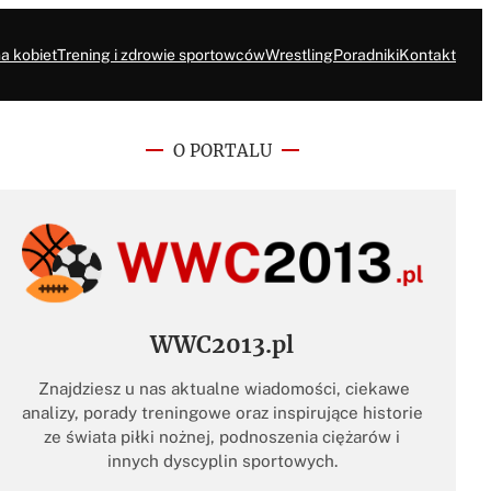
a kobiet
Trening i zdrowie sportowców
Wrestling
Poradniki
Kontakt
O PORTALU
WWC2013.pl
Znajdziesz u nas aktualne wiadomości, ciekawe
analizy, porady treningowe oraz inspirujące historie
ze świata piłki nożnej, podnoszenia ciężarów i
innych dyscyplin sportowych.