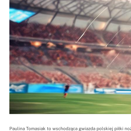
Paulina Tomasiak to wschodząca gwiazda polskiej piłki no