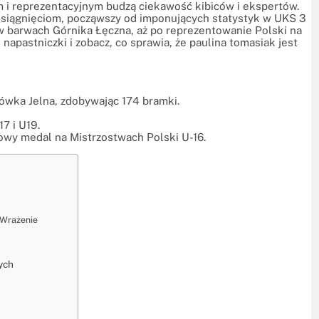
m i reprezentacyjnym budzą ciekawość kibiców i ekspertów.
 osiągnięciom, począwszy od imponujących statystyk w UKS 3
w barwach Górnika Łęczna, aż po reprezentowanie Polski na
napastniczki i zobacz, co sprawia, że paulina tomasiak jest
ówka Jelna, zdobywając 174 bramki.
7 i U19.
owy medal na Mistrzostwach Polski U-16.
 Wrażenie
ych