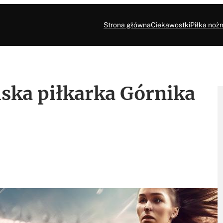
Strona główna
Ciekawostki
Piłka nożn
ska piłkarka Górnika