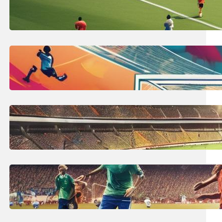
Co to jest spalony w piłce nożnej?
Definicja spalonego!
7 lipca, 2025
Wymiary bramki piłkarskiej:
profesjonalny rozmiar do piłki
nożnej
6 lipca, 2025
Największy stadion na świecie:
Top 10 największych obiektów
piłkarskich!
5 lipca, 2025
Ile trwa mecz piłki nożnej? Czas
gry, przerwa i co wpływa na to?