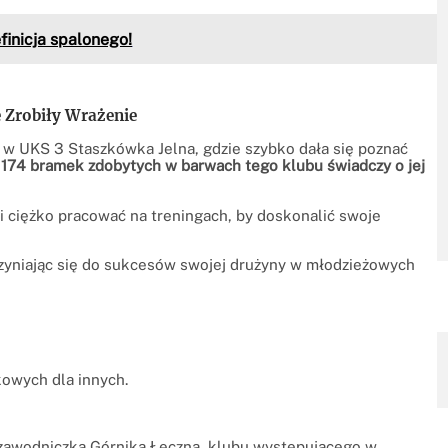
finicja spalonego!
e Zrobiły Wrażenie
 w UKS 3 Staszkówka Jelna, gdzie szybko dała się poznać
 174 bramek zdobytych w barwach tego klubu świadczy o jej
y i ciężko pracować na treningach, by doskonalić swoje
czyniając się do sukcesów swojej drużyny w młodzieżowych
kowych dla innych.
a zawodniczką Górnika Łęczna, klubu występującego w