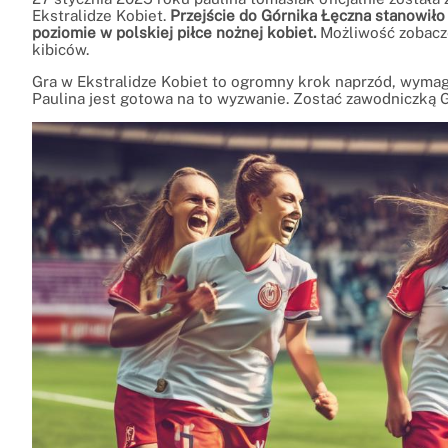
Ekstralidze Kobiet.
Przejście do Górnika Łęczna stanowiło 
poziomie w polskiej piłce nożnej kobiet.
Możliwość zobaczen
kibiców.
Gra w Ekstralidze Kobiet to ogromny krok naprzód, wymaga
Paulina jest gotowa na to wyzwanie. Zostać zawodniczką Gó