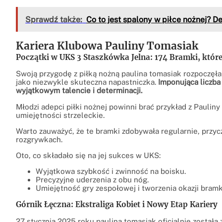
Sprawdź także:
Co to jest spalony w piłce nożnej? De
Kariera Klubowa Pauliny Tomasiak
Początki w UKS 3 Staszkówka Jelna: 174 Bramki, któr
Swoją przygodę z piłką nożną paulina tomasiak rozpoczęła
jako niezwykle skuteczna napastniczka.
Imponująca liczba
wyjątkowym talencie i determinacji.
Młodzi adepci piłki nożnej powinni brać przykład z Paulin
umiejętności strzeleckie.
Warto zauważyć, że te bramki zdobywała regularnie, przy
rozgrywkach.
Oto, co składało się na jej sukces w UKS:
Wyjątkowa szybkość i zwinność na boisku.
Precyzyjne uderzenia z obu nóg.
Umiejętność gry zespołowej i tworzenia okazji bram
Górnik Łęczna: Ekstraliga Kobiet i Nowy Etap Kariery
27 stycznia 2025 roku paulina tomasiak oficjalnie został