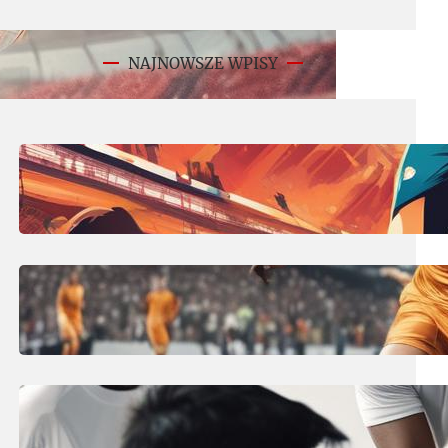
NAJNOWSZE WPISY
11 lipca, 2025
Derby co to? Encyklopedia derbów
piłkarskich – słownik pojęć!
10 lipca, 2025
Środkowy obrońca w piłce nożnej:
stoper – kluczowy defensor!
10 lipca, 2025
Ile trwa przerwa w piłce nożnej?
Czas gry i rzeczywisty czas