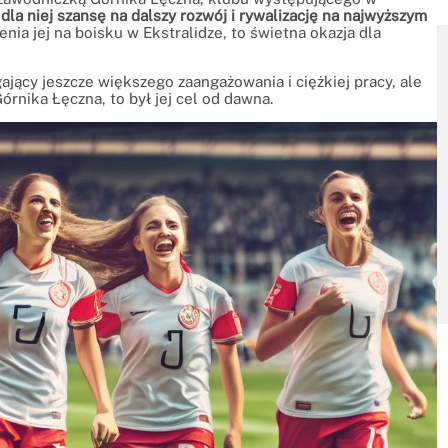
dla niej szansę na dalszy rozwój i rywalizację na najwyższym
ia jej na boisku w Ekstralidze, to świetna okazja dla
jący jeszcze większego zaangażowania i ciężkiej pracy, ale
rnika Łęczna, to był jej cel od dawna.