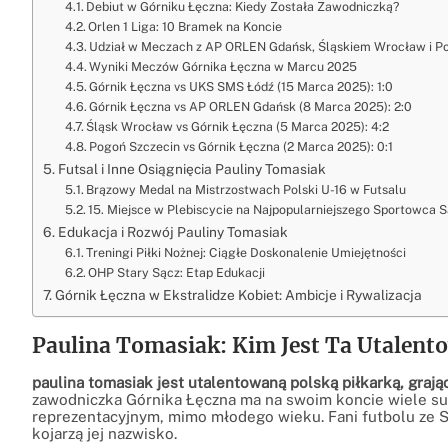
Debiut w Górniku Łęczna: Kiedy Została Zawodniczką?
Orlen 1 Liga: 10 Bramek na Koncie
Udział w Meczach z AP ORLEN Gdańsk, Śląskiem Wrocław i P
Wyniki Meczów Górnika Łęczna w Marcu 2025
Górnik Łęczna vs UKS SMS Łódź (15 Marca 2025): 1:0
Górnik Łęczna vs AP ORLEN Gdańsk (8 Marca 2025): 2:0
Śląsk Wrocław vs Górnik Łęczna (5 Marca 2025): 4:2
Pogoń Szczecin vs Górnik Łęczna (2 Marca 2025): 0:1
Futsal i Inne Osiągnięcia Pauliny Tomasiak
Brązowy Medal na Mistrzostwach Polski U-16 w Futsalu
15. Miejsce w Plebiscycie na Najpopularniejszego Sportowca
Edukacja i Rozwój Pauliny Tomasiak
Treningi Piłki Nożnej: Ciągłe Doskonalenie Umiejętności
OHP Stary Sącz: Etap Edukacji
Górnik Łęczna w Ekstralidze Kobiet: Ambicje i Rywalizacja
Paulina Tomasiak: Kim Jest Ta Utalen
paulina tomasiak jest utalentowaną polską piłkarką, grając
zawodniczka Górnika Łęczna ma na swoim koncie wiele su
reprezentacyjnym, mimo młodego wieku. Fani futbolu ze St
kojarzą jej nazwisko.