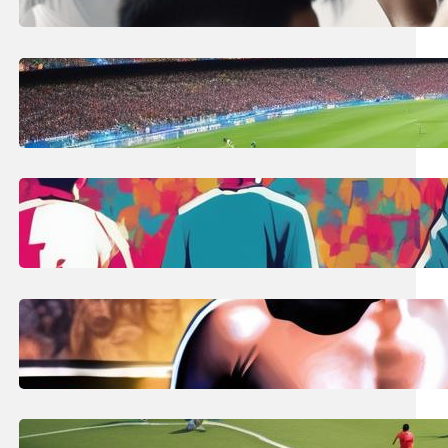
trwania meczu!
9 lipca, 2025
Visca Barca co to znaczy?
Katalońskie hasło kibica FC
Barcelona!
9 lipca, 2025
Ile zmian w meczu piłkarskim?
Liczba i zasady na Euro 2024!
8 lipca, 2025
Cody Rhodes: Szczegóły zwrotu
The American Nightmare do WWE
Raw!
8 lipca, 2025