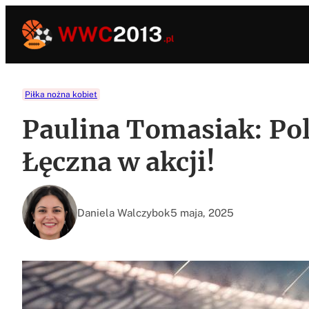
Przejdź
do
treści
Piłka nożna kobiet
Paulina Tomasiak: Pol
Łęczna w akcji!
Daniela Walczybok
5 maja, 2025