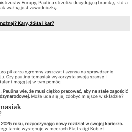
istrzostw Europy, Paulina strzeliła decydującą bramkę, która
jak ważną jest zawodniczką.
ożnej? Kary, żółta i kar?
ego piłkarza ogromny zaszczyt i szansa na sprawdzenie
ju. Czy paulina tomasiak wykorzysta swoją szansę i
i talent mogą jej w tym pomóc.
i.
Paulina wie, że musi ciężko pracować, aby na stałe zagościć
ędzynarodowej.
Może uda się jej zdobyć miejsce w składzie?
omasiak
?
 2025 roku, rozpoczynając nowy rozdział w swojej karierze.
egularnie występuje w meczach Ekstraligi Kobiet.