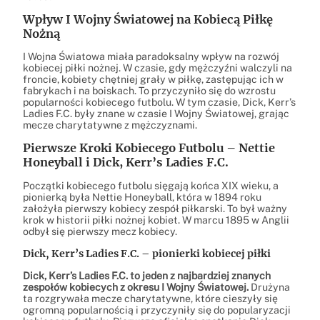
Wpływ I Wojny Światowej na Kobiecą Piłkę
Nożną
I Wojna Światowa miała paradoksalny wpływ na rozwój
kobiecej piłki nożnej. W czasie, gdy mężczyźni walczyli na
froncie, kobiety chętniej grały w piłkę, zastępując ich w
fabrykach i na boiskach. To przyczyniło się do wzrostu
popularności kobiecego futbolu. W tym czasie, Dick, Kerr’s
Ladies F.C. były znane w czasie I Wojny Światowej, grając
mecze charytatywne z mężczyznami.
Pierwsze Kroki Kobiecego Futbolu – Nettie
Honeyball i Dick, Kerr’s Ladies F.C.
Początki kobiecego futbolu sięgają końca XIX wieku, a
pionierką była Nettie Honeyball, która w 1894 roku
założyła pierwszy kobiecy zespół piłkarski. To był ważny
krok w historii piłki nożnej kobiet. W marcu 1895 w Anglii
odbył się pierwszy mecz kobiecy.
Dick, Kerr’s Ladies F.C. – pionierki kobiecej piłki
Dick, Kerr’s Ladies F.C. to jeden z najbardziej znanych
zespołów kobiecych z okresu I Wojny Światowej.
Drużyna
ta rozgrywała mecze charytatywne, które cieszyły się
ogromną popularnością i przyczyniły się do popularyzacji