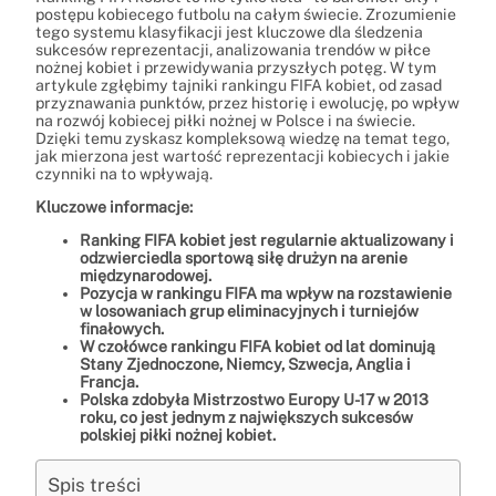
postępu kobiecego futbolu na całym świecie. Zrozumienie
tego systemu klasyfikacji jest kluczowe dla śledzenia
sukcesów reprezentacji, analizowania trendów w piłce
nożnej kobiet i przewidywania przyszłych potęg. W tym
artykule zgłębimy tajniki rankingu FIFA kobiet, od zasad
przyznawania punktów, przez historię i ewolucję, po wpływ
na rozwój kobiecej piłki nożnej w Polsce i na świecie.
Dzięki temu zyskasz kompleksową wiedzę na temat tego,
jak mierzona jest wartość reprezentacji kobiecych i jakie
czynniki na to wpływają.
Kluczowe informacje:
Ranking FIFA kobiet jest regularnie aktualizowany i
odzwierciedla sportową siłę drużyn na arenie
międzynarodowej.
Pozycja w rankingu FIFA ma wpływ na rozstawienie
w losowaniach grup eliminacyjnych i turniejów
finałowych.
W czołówce rankingu FIFA kobiet od lat dominują
Stany Zjednoczone, Niemcy, Szwecja, Anglia i
Francja.
Polska zdobyła Mistrzostwo Europy U-17 w 2013
roku, co jest jednym z największych sukcesów
polskiej piłki nożnej kobiet.
Spis treści