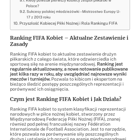
Kiedy powstał pierwszy kobiecy zespół piłkarski w
Polsce?
Sukcesy polskiej młodzieżówki – Mistrzostwo Europy U-
17 z 2013 roku
Przyszłość Kobiecej Piłki Nożnej i Rola Rankingu FIFA
Ranking FIFA Kobiet – Aktualne Zestawienie i
Zasady
Ranking FIFA kobiet to aktualne zestawienie drużyn
piłkarskich z całego świata, które odzwierciedla ich
sportową siłę na arenie międzynarodowej.
Ranking jest
regularnie aktualizowany, a nowe notowanie publikowane
jest kilka razy w roku, aby uwzględniać najnowsze wyniki
meczów i turniejów.
Pozwala to kibicom i ekspertom na
bieżąco śledzić postępy poszczególnych reprezentacji i
porównywać ich osiągnięcia.
Czym jest Ranking FIFA Kobiet i Jak Działa?
Ranking FIFA kobiet to system klasyfikacji reprezentacji
narodowych w piłce nożnej kobiet, stworzony przez
Międzynarodową Federację Piłki Nożnej (FIFA), znanej
również pod pełnej francuskiej nazwy Fédération
Internationale de Football Association. Jest to narzędzie,
które pozwala na porównywanie siły poszczególnych
drużyn i ustalanie ich pozycji na arenie międzynarodowej.