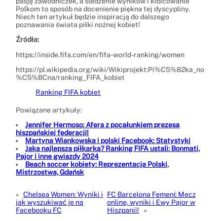
pasję zawodniczek, a śledzenie wyników i kibicowanie
Polkom to sposób na docenienie piękna tej dyscypliny.
Niech ten artykuł będzie inspiracją do dalszego
poznawania świata piłki nożnej kobiet!
Źródła:
https://inside.fifa.com/en/fifa-world-ranking/women
https://pl.wikipedia.org/wiki/Wikiprojekt:Pi%C5%82ka_no
%C5%BCna/ranking_FIFA_kobiet
Ranking FIFA kobiet
Powiązane artykuły:
Jennifer Hermoso: Afera z pocałunkiem prezesa
hiszpańskiej federacji!
Martyna Wiankowska i polski Facebook: Statystyki
Jaka najlepsza piłkarka? Ranking FIFA ustali: Bonmati,
Pajor i inne gwiazdy 2024
Beach soccer kobiety: Reprezentacja Polski,
Mistrzostwa, Gdańsk
«
Chelsea Women: Wyniki i
FC Barcelona Femení: Mecz
jak wyszukiwać je na
online, wyniki i Ewy Pajor w
Facebooku FC
Hiszpanii!
»