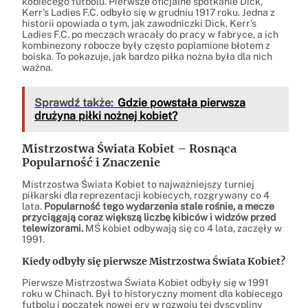
kobiecego futbolu. Pierwsze oficjalne spotkanie Dick,
Kerr’s Ladies F.C. odbyło się w grudniu 1917 roku. Jedna z
historii opowiada o tym, jak zawodniczki Dick, Kerr’s
Ladies F.C. po meczach wracały do pracy w fabryce, a ich
kombinezony robocze były często poplamione błotem z
boiska. To pokazuje, jak bardzo piłka nożna była dla nich
ważna.
Sprawdź także:
Gdzie powstała pierwsza
drużyna piłki nożnej kobiet?
Mistrzostwa Świata Kobiet – Rosnąca
Popularność i Znaczenie
Mistrzostwa Świata Kobiet to najważniejszy turniej
piłkarski dla reprezentacji kobiecych, rozgrywany co 4
lata.
Popularność tego wydarzenia stale rośnie, a mecze
przyciągają coraz większą liczbę kibiców i widzów przed
telewizorami.
MŚ kobiet odbywają się co 4 lata, zaczęły w
1991.
Kiedy odbyły się pierwsze Mistrzostwa Świata Kobiet?
Pierwsze Mistrzostwa Świata Kobiet odbyły się w 1991
roku w Chinach. Był to historyczny moment dla kobiecego
futbolu i początek nowej ery w rozwoju tej dyscypliny