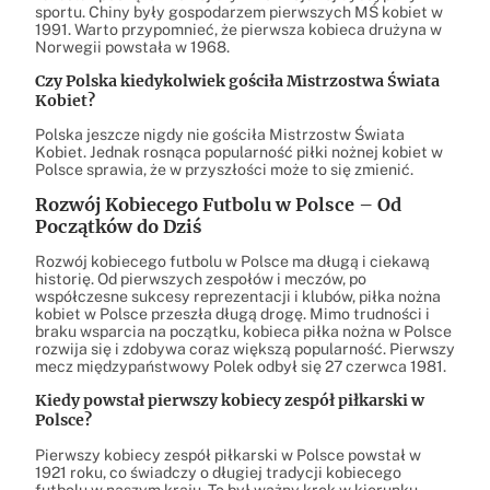
sportu. Chiny były gospodarzem pierwszych MŚ kobiet w
1991. Warto przypomnieć, że pierwsza kobieca drużyna w
Norwegii powstała w 1968.
Czy Polska kiedykolwiek gościła Mistrzostwa Świata
Kobiet?
Polska jeszcze nigdy nie gościła Mistrzostw Świata
Kobiet. Jednak rosnąca popularność piłki nożnej kobiet w
Polsce sprawia, że w przyszłości może to się zmienić.
Rozwój Kobiecego Futbolu w Polsce – Od
Początków do Dziś
Rozwój kobiecego futbolu w Polsce ma długą i ciekawą
historię. Od pierwszych zespołów i meczów, po
współczesne sukcesy reprezentacji i klubów, piłka nożna
kobiet w Polsce przeszła długą drogę. Mimo trudności i
braku wsparcia na początku, kobieca piłka nożna w Polsce
rozwija się i zdobywa coraz większą popularność. Pierwszy
mecz międzypaństwowy Polek odbył się 27 czerwca 1981.
Kiedy powstał pierwszy kobiecy zespół piłkarski w
Polsce?
Pierwszy kobiecy zespół piłkarski w Polsce powstał w
1921 roku, co świadczy o długiej tradycji kobiecego
futbolu w naszym kraju. To był ważny krok w kierunku