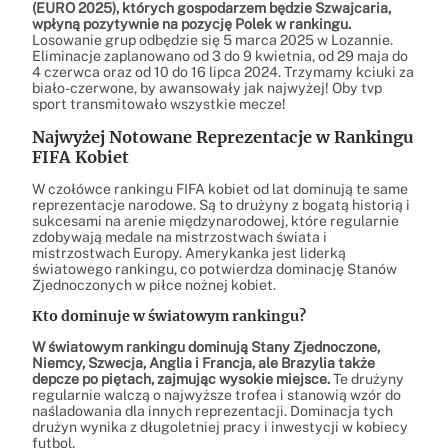
(EURO 2025), których gospodarzem będzie Szwajcaria,
wpłyną pozytywnie na pozycję Polek w rankingu.
Losowanie grup odbędzie się 5 marca 2025 w Lozannie.
Eliminacje zaplanowano od 3 do 9 kwietnia, od 29 maja do
4 czerwca oraz od 10 do 16 lipca 2024. Trzymamy kciuki za
biało-czerwone, by awansowały jak najwyżej! Oby tvp
sport transmitowało wszystkie mecze!
Najwyżej Notowane Reprezentacje w Rankingu
FIFA Kobiet
W czołówce rankingu FIFA kobiet od lat dominują te same
reprezentacje narodowe. Są to drużyny z bogatą historią i
sukcesami na arenie międzynarodowej, które regularnie
zdobywają medale na mistrzostwach świata i
mistrzostwach Europy. Amerykanka jest liderką
światowego rankingu, co potwierdza dominację Stanów
Zjednoczonych w piłce nożnej kobiet.
Kto dominuje w światowym rankingu?
W światowym rankingu dominują Stany Zjednoczone,
Niemcy, Szwecja, Anglia i Francja, ale Brazylia także
depcze po piętach, zajmując wysokie miejsce.
Te drużyny
regularnie walczą o najwyższe trofea i stanowią wzór do
naśladowania dla innych reprezentacji. Dominacja tych
drużyn wynika z długoletniej pracy i inwestycji w kobiecy
futbol.