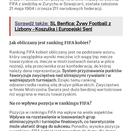
FIFA z siedzibą w Zurychu w Szwajcarii, została założona
21 maja 1904 i zrzesza 211 narodowych federacji.
Sprawdź także:
SL Benfica: Żywy Football z
Lizbony – Koszulka i Europejski Sen!
Jak obliczany jest ranking FIFA kobiet?
Ranking FIFA kobiet obliczany jest na podstawie wzoru,
który uwzględnia wyniki meczów, ich wagę (np. mecze
towarzyskie vs. mecze w mistrzostwach świata w piłce
nożnej), siłę przeciwnika oraz konfederację, do której
należy dana reprezentacja.
System przyznawania punktów
faworyzuje zwycięstwa nad silniejszymi rywalami i w
ważniejszych turniejach.
Dzięki temu ranking
odzwierciedla realną siłę drużyn piłkarskich. Zwycięstwo
w finale Mistrzostw Świata jest dużo bardziej wartościowe
niż wygrana w meczu towarzyskim.
Na co wpływa pozycja w rankingu FIFA?
Pozycja w rankingu FIFA ma wpływ na wiele aspektów.
Wpływa na rozstawienie w losowaniach grup
eliminacyjnych i turniejów finałowych, co teoretycznie
może ułatwić drogę do sukcesu.
Ponadto, wysoka pozycja
w rankingu FIFA kobiet jest powodem do dumy dla danej