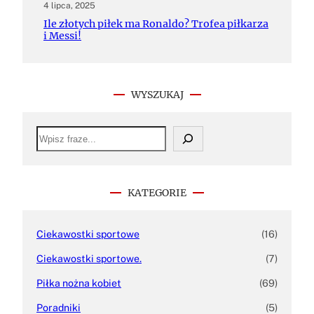
4 lipca, 2025
Ile złotych piłek ma Ronaldo? Trofea piłkarza
i Messi!
WYSZUKAJ
S
e
a
r
c
h
KATEGORIE
Ciekawostki sportowe
(16)
Ciekawostki sportowe.
(7)
Piłka nożna kobiet
(69)
Poradniki
(5)