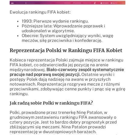
Ewolucja rankingu FIFA kobiet:
1993: Pierwsze wydanie rankingu.
Późniejsze lata: Wprowadzanie poprawek i
udoskonaleń w algorytmie.
Obecnie: System uwzględniający wyniki, wagę
meczów, siłę przeciwnika i konfederację.
Reprezentacja Polski w Rankingu FIFA Kobiet
Kobieca reprezentacja Polski zajmuje miejsce w rankingu
FIFA kobiet, co odzwierciedla jej pozycję na arenie
międzynarodowej.
Biało-czerwony zespół systematycznie
pracuje nad poprawą swojej pozycji.
Ostatnie wyniki i
postępy Polek dają nadzieję na awans w przyszłych
notowaniach. Reprezentacja rozgrywa mecze z różnymi
przeciwnikami, zdobywając cenne punkty i pnąc się w górę
rankingu.
Jak radzą sobie Polki w rankingu FIFA?
Polki, prowadzone przez trenerkę Ninę Patalon, w
grudniowym zestawieniu rankingu FIFA awansowały o
cztery pozycje. Jest to bardzo dobry prognostyk przed
zbliżającymi się meczami. Nina Patalon prowadzi
reprezentację w dwustopniowych barażach.