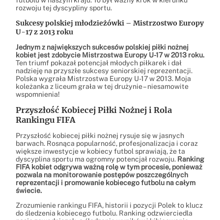
rozwoju tej dyscypliny sportu.
Sukcesy polskiej młodzieżówki – Mistrzostwo Europy
U-17 z 2013 roku
Jednym z największych sukcesów polskiej piłki nożnej
kobiet jest zdobycie Mistrzostwa Europy U-17 w 2013 roku.
Ten triumf pokazał potencjał młodych piłkarek i dał
nadzieję na przyszłe sukcesy seniorskiej reprezentacji.
Polska wygrała Mistrzostwa Europy U-17 w 2013. Moja
koleżanka z liceum grała w tej drużynie – niesamowite
wspomnienia!
Przyszłość Kobiecej Piłki Nożnej i Rola
Rankingu FIFA
Przyszłość kobiecej piłki nożnej rysuje się w jasnych
barwach. Rosnąca popularność, profesjonalizacja i coraz
większe inwestycje w kobiecy futbol sprawiają, że ta
dyscyplina sportu ma ogromny potencjał rozwoju.
Ranking
FIFA kobiet odgrywa ważną rolę w tym procesie, ponieważ
pozwala na monitorowanie postępów poszczególnych
reprezentacji i promowanie kobiecego futbolu na całym
świecie.
Zrozumienie rankingu FIFA, historii i pozycji Polek to klucz
do śledzenia kobiecego futbolu. Ranking odzwierciedla