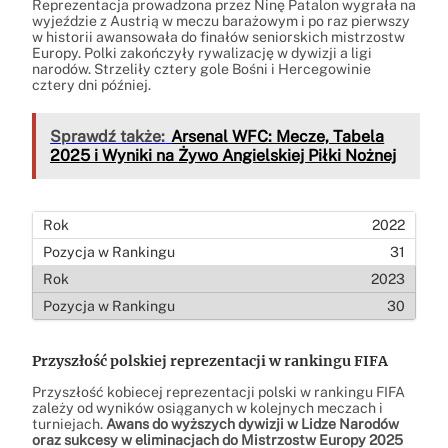
Reprezentacja prowadzona przez Ninę Patalon wygrała na
wyjeździe z Austrią w meczu barażowym i po raz pierwszy
w historii awansowała do finałów seniorskich mistrzostw
Europy. Polki zakończyły rywalizację w dywizji a ligi
narodów. Strzeliły cztery gole Bośni i Hercegowinie
cztery dni później.
Sprawdź także:
Arsenal WFC: Mecze, Tabela
2025 i Wyniki na Żywo Angielskiej Piłki Nożnej
2022
31
2023
30
Przyszłość polskiej reprezentacji w rankingu FIFA
Przyszłość kobiecej reprezentacji polski w rankingu FIFA
zależy od wyników osiąganych w kolejnych meczach i
turniejach.
Awans do wyższych dywizji w Lidze Narodów
oraz sukcesy w eliminacjach do Mistrzostw Europy 2025