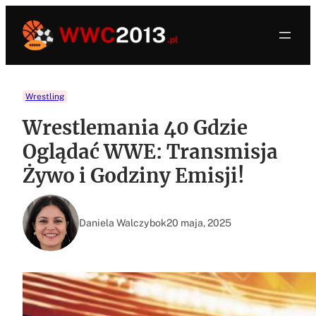
Przejdź
do
treści
Wrestling
Wrestlemania 40 Gdzie
Oglądać WWE: Transmisja
Żywo i Godziny Emisji!
Daniela Walczybok
20 maja, 2025