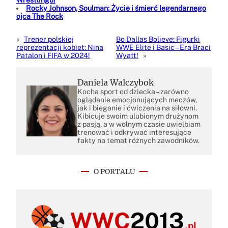
Rocky Johnson, Soulman: Życie i śmierć legendarnego
ojca The Rock
«
Trener polskiej
Bo Dallas Bolieve: Figurki
reprezentacji kobiet: Nina
WWE Elite i Basic – Era Braci
Patalon i FIFA w 2024!
Wyatt!
»
Daniela Walczybok
Kocha sport od dziecka – zarówno
oglądanie emocjonujących meczów,
jak i bieganie i ćwiczenia na siłowni.
Kibicuje swoim ulubionym drużynom
z pasją, a w wolnym czasie uwielbiam
trenować i odkrywać interesujące
fakty na temat różnych zawodników.
O PORTALU