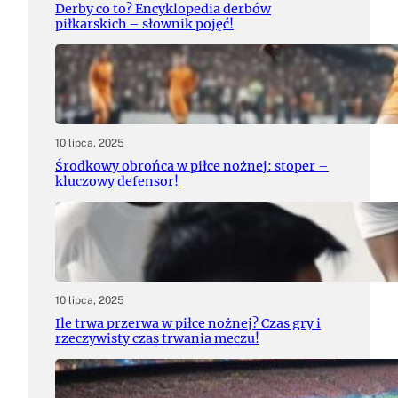
Derby co to? Encyklopedia derbów
piłkarskich – słownik pojęć!
10 lipca, 2025
Środkowy obrońca w piłce nożnej: stoper –
kluczowy defensor!
10 lipca, 2025
Ile trwa przerwa w piłce nożnej? Czas gry i
rzeczywisty czas trwania meczu!