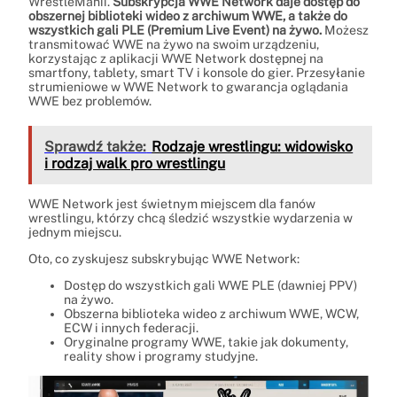
WrestleManii.
Subskrypcja WWE Network daje dostęp do
obszernej biblioteki wideo z archiwum WWE, a także do
wszystkich gali PLE (Premium Live Event) na żywo.
Możesz
transmitować WWE na żywo na swoim urządzeniu,
korzystając z aplikacji WWE Network dostępnej na
smartfony, tablety, smart TV i konsole do gier. Przesyłanie
strumieniowe w WWE Network to gwarancja oglądania
WWE bez problemów.
Sprawdź także:
Rodzaje wrestlingu: widowisko
i rodzaj walk pro wrestlingu
WWE Network jest świetnym miejscem dla fanów
wrestlingu, którzy chcą śledzić wszystkie wydarzenia w
jednym miejscu.
Oto, co zyskujesz subskrybując WWE Network:
Dostęp do wszystkich gali WWE PLE (dawniej PPV)
na żywo.
Obszerna biblioteka wideo z archiwum WWE, WCW,
ECW i innych federacji.
Oryginalne programy WWE, takie jak dokumenty,
reality show i programy studyjne.