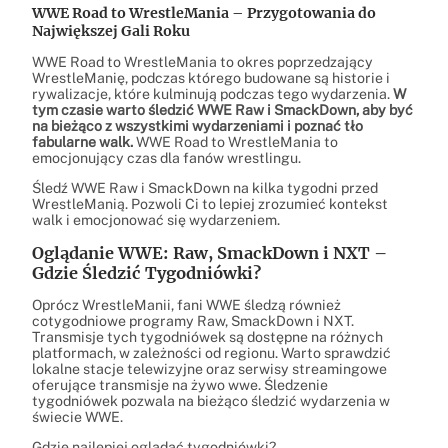
WWE Road to WrestleMania – Przygotowania do
Największej Gali Roku
WWE Road to WrestleMania to okres poprzedzający
WrestleManię, podczas którego budowane są historie i
rywalizacje, które kulminują podczas tego wydarzenia.
W
tym czasie warto śledzić WWE Raw i SmackDown, aby być
na bieżąco z wszystkimi wydarzeniami i poznać tło
fabularne walk.
WWE Road to WrestleMania to
emocjonujący czas dla fanów wrestlingu.
Śledź WWE Raw i SmackDown na kilka tygodni przed
WrestleManią. Pozwoli Ci to lepiej zrozumieć kontekst
walk i emocjonować się wydarzeniem.
Oglądanie WWE: Raw, SmackDown i NXT –
Gdzie Śledzić Tygodniówki?
Oprócz WrestleManii, fani WWE śledzą również
cotygodniowe programy Raw, SmackDown i NXT.
Transmisje tych tygodniówek są dostępne na różnych
platformach, w zależności od regionu. Warto sprawdzić
lokalne stacje telewizyjne oraz serwisy streamingowe
oferujące transmisje na żywo wwe. Śledzenie
tygodniówek pozwala na bieżąco śledzić wydarzenia w
świecie WWE.
Gdzie najlepiej oglądać tygodniówki?