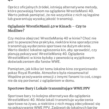
Oprócz oficjalnych źródeł, istnieją alternatywne metody,
które pozwalają fanom na oglądanie WrestleManii 40.
Warto jednak pamiętać, że nie wszystkie z nich są legalne
lub gwarantują wysoką jakość transmisji.
Oglądanie WrestleManii 40 w Kinach – Czy to
Możliwe?
Czy można obejrzeć WrestleManię 40 w kinie? Choć nie
jest to powszechna praktyka, niektóre kina sporadycznie
transmitują wydarzenia sportowe na dużym ekranie.
Warto śledzić lokalne ogłoszenia kin, aby sprawdzić, czy
planują pokazywać WrestleManię 40. Oglądanie
WrestleManii w kinie byłoby z pewnością wyjątkowym
doświadczeniem dla fanów WWE.
Pamiętam, jak kilka lat temu lokalne kino zorganizowało
pokaz Royal Rumble. Atmosfera była niesamowita!
Wspólne przeżywanie emocji z innymi fanami to coś, czego
nie da się porównać z oglądaniem w domu.
Sportowe Bary i Lokale transmitujące WWE PPV
Sportowe bary to kolejna alternatywa dla oglądania
WrestleManii 40. Wiele lokali transmituje wydarzenia
sportowe na żywo, a niektóre z nich mogą zdecydować się
na pokazywanie WWE PPV. Zadzwoń do lokalnych barów