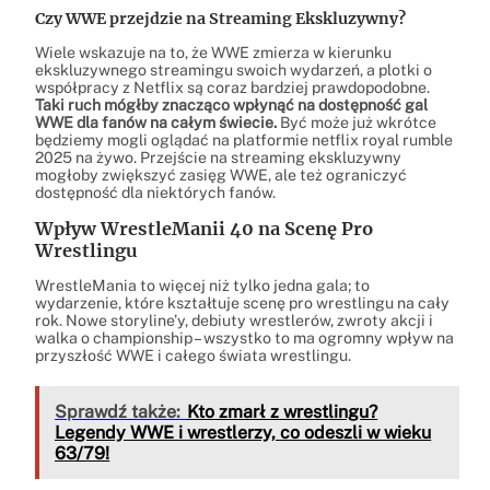
Czy WWE przejdzie na Streaming Ekskluzywny?
Wiele wskazuje na to, że WWE zmierza w kierunku
ekskluzywnego streamingu swoich wydarzeń, a plotki o
współpracy z Netflix są coraz bardziej prawdopodobne.
Taki ruch mógłby znacząco wpłynąć na dostępność gal
WWE dla fanów na całym świecie.
Być może już wkrótce
będziemy mogli oglądać na platformie netflix royal rumble
2025 na żywo. Przejście na streaming ekskluzywny
mogłoby zwiększyć zasięg WWE, ale też ograniczyć
dostępność dla niektórych fanów.
Wpływ WrestleManii 40 na Scenę Pro
Wrestlingu
WrestleMania to więcej niż tylko jedna gala; to
wydarzenie, które kształtuje scenę pro wrestlingu na cały
rok. Nowe storyline’y, debiuty wrestlerów, zwroty akcji i
walka o championship – wszystko to ma ogromny wpływ na
przyszłość WWE i całego świata wrestlingu.
Sprawdź także:
Kto zmarł z wrestlingu?
Legendy WWE i wrestlerzy, co odeszli w wieku
63/79!