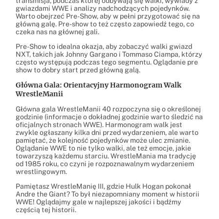
transmisja, podczas której odbywają się walki, wywiady z
gwiazdami WWE i analizy nadchodzących pojedynków.
Warto obejrzeć Pre-Show, aby w pełni przygotować się na
główną galę. Pre-show to też często zapowiedź tego, co
czeka nas na głównej gali.
Pre-Show to idealna okazja, aby zobaczyć walki gwiazd
NXT, takich jak Johnny Gargano i Tommaso Ciampa, którzy
często występują podczas tego segmentu. Oglądanie pre
show to dobry start przed główną galą.
Główna Gala: Orientacyjny Harmonogram Walk
WrestleManii
Główna gala WrestleManii 40 rozpoczyna się o określonej
godzinie (informacje o dokładnej godzinie warto śledzić na
oficjalnych stronach WWE). Harmonogram walk jest
zwykle ogłaszany kilka dni przed wydarzeniem, ale warto
pamiętać, że kolejność pojedynków może ulec zmianie.
Oglądanie WWE to nie tylko walki, ale też emocje, jakie
towarzyszą każdemu starciu. WrestleMania ma tradycję
od 1985 roku, co czyni je rozpoznawalnym wydarzeniem
wrestlingowym.
Pamiętasz WrestleManię III, gdzie Hulk Hogan pokonał
Andre the Giant? To był niezapomniany moment w historii
WWE! Oglądajmy gale w najlepszej jakości i bądźmy
częścią tej historii.