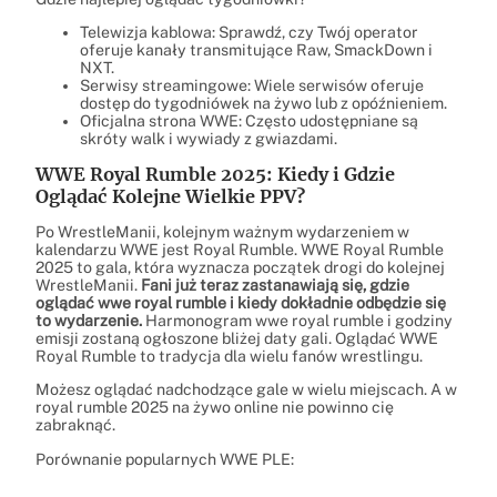
Telewizja kablowa: Sprawdź, czy Twój operator
oferuje kanały transmitujące Raw, SmackDown i
NXT.
Serwisy streamingowe: Wiele serwisów oferuje
dostęp do tygodniówek na żywo lub z opóźnieniem.
Oficjalna strona WWE: Często udostępniane są
skróty walk i wywiady z gwiazdami.
WWE Royal Rumble 2025: Kiedy i Gdzie
Oglądać Kolejne Wielkie PPV?
Po WrestleManii, kolejnym ważnym wydarzeniem w
kalendarzu WWE jest Royal Rumble. WWE Royal Rumble
2025 to gala, która wyznacza początek drogi do kolejnej
WrestleManii.
Fani już teraz zastanawiają się, gdzie
oglądać wwe royal rumble i kiedy dokładnie odbędzie się
to wydarzenie.
Harmonogram wwe royal rumble i godziny
emisji zostaną ogłoszone bliżej daty gali. Oglądać WWE
Royal Rumble to tradycja dla wielu fanów wrestlingu.
Możesz oglądać nadchodzące gale w wielu miejscach. A w
royal rumble 2025 na żywo online nie powinno cię
zabraknąć.
Porównanie popularnych WWE PLE: