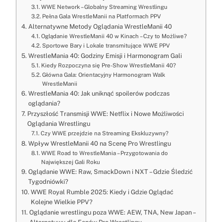
WWE Network – Globalny Streaming Wrestlingu
Pełna Gala WrestleManii na Platformach PPV
Alternatywne Metody Oglądania WrestleManii 40
Oglądanie WrestleManii 40 w Kinach – Czy to Możliwe?
Sportowe Bary i Lokale transmitujące WWE PPV
WrestleMania 40: Godziny Emisji i Harmonogram Gali
Kiedy Rozpoczyna się Pre-Show WrestleManii 40?
Główna Gala: Orientacyjny Harmonogram Walk
WrestleManii
WrestleMania 40: Jak uniknąć spoilerów podczas
oglądania?
Przyszłość Transmisji WWE: Netflix i Nowe Możliwości
Oglądania Wrestlingu
Czy WWE przejdzie na Streaming Ekskluzywny?
Wpływ WrestleManii 40 na Scenę Pro Wrestlingu
WWE Road to WrestleMania – Przygotowania do
Największej Gali Roku
Oglądanie WWE: Raw, SmackDown i NXT – Gdzie Śledzić
Tygodniówki?
WWE Royal Rumble 2025: Kiedy i Gdzie Oglądać
Kolejne Wielkie PPV?
Oglądanie wrestlingu poza WWE: AEW, TNA, New Japan –