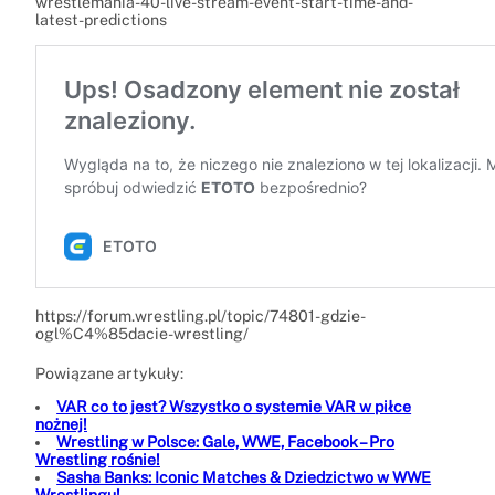
wrestlemania-40-live-stream-event-start-time-and-
latest-predictions
https://forum.wrestling.pl/topic/74801-gdzie-
ogl%C4%85dacie-wrestling/
Powiązane artykuły:
VAR co to jest? Wszystko o systemie VAR w piłce
nożnej!
Wrestling w Polsce: Gale, WWE, Facebook – Pro
Wrestling rośnie!
Sasha Banks: Iconic Matches & Dziedzictwo w WWE
Wrestlingu!