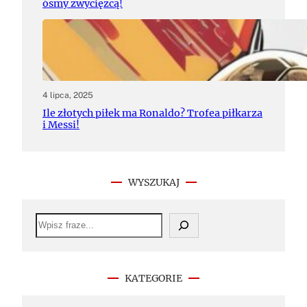
ósmy zwycięzcą!
4 lipca, 2025
Ile złotych piłek ma Ronaldo? Trofea piłkarza
i Messi!
WYSZUKAJ
S
e
a
r
c
h
KATEGORIE