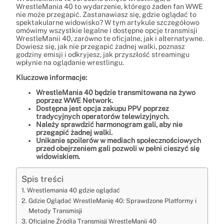
WrestleMania 40 to wydarzenie, którego żaden fan WWE
nie może przegapić. Zastanawiasz się, gdzie oglądać to
spektakularne widowisko? W tym artykule szczegółowo
omówimy wszystkie legalne i dostępne opcje transmisji
WrestleManii 40, zarówno te oficjalne, jak i alternatywne.
Dowiesz się, jak nie przegapić żadnej walki, poznasz
godziny emisji i odkryjesz, jak przyszłość streamingu
wpłynie na oglądanie wrestlingu.
Kluczowe informacje:
WrestleMania 40 będzie transmitowana na żywo
poprzez WWE Network.
Dostępna jest opcja zakupu PPV poprzez
tradycyjnych operatorów telewizyjnych.
Należy sprawdzić harmonogram gali, aby nie
przegapić żadnej walki.
Unikanie spoilerów w mediach społecznościowych
przed obejrzeniem gali pozwoli w pełni cieszyć się
widowiskiem.
Spis treści
Wrestlemania 40 gdzie oglądać
Gdzie Oglądać WrestleManię 40: Sprawdzone Platformy i
Metody Transmisji
Oficjalne Źródła Transmisji WrestleManii 40