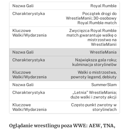
Royal Rumble
Początek drogi do
WrestleManii; 30-osobowy
Royal Rumble match
Zwycięzca Royal Rumble
match gwarantuje walkę o
mistrzostwo na
WrestleManii
WrestleMania
Największa gala roku;
kulminacja storyline’ów
Walki o mistrzostwa,
powroty legend, debiuty
SummerSlam
„Letnia” WrestleMania;
duże walki i zwroty akcji
Często punkt zwrotny w
storyline’ach
Oglądanie wrestlingu poza WWE: AEW, TNA,