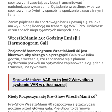
sportowych i zapytaj, czy będą transmitować
nadchodzące wydarzenie. Oglądanie wrestlingu w barze
sportowym to świetny sposób na spędzenie czasu z innymi
fanami.
Zanim pójdziesz do sportowego baru, upewnij się, że lokal
ma wykupioną licencję na transmisję WWE PPV. Unikniesz
w ten sposób nieprzyjemnych niespodzianek.
WrestleMania 40: Godziny Emisji i
Harmonogram Gali
Znajomość harmonogramu WrestleManii 40 jest
kluczowa, aby niczego nie przegapić.
Gala trwa kilka
godzin, a wcześniejsze zapoznanie się z planem
wydarzenia pozwoli na optymalne zaplanowanie oglądania
transmisji na żywo wwe.
Sprawdź także:
VAR co to jest? Wszystko o
systemie VAR w piłce nożnej!
Kiedy Rozpoczyna się Pre-Show WrestleManii 40?
Pre-Show WrestleManii 40 rozpoczyna się zazwyczaj
godzinę przed główną galą. Pre-Show to darmowa