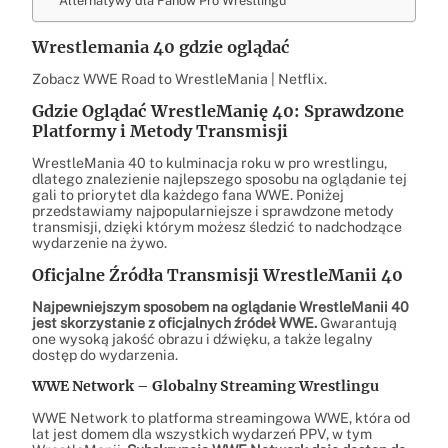
Alternatywy dla Fanów Pro Wrestlingu
Wrestlemania 40 gdzie oglądać
Zobacz WWE Road to WrestleMania | Netflix.
Gdzie Oglądać WrestleManię 40: Sprawdzone
Platformy i Metody Transmisji
WrestleMania 40 to kulminacja roku w pro wrestlingu,
dlatego znalezienie najlepszego sposobu na oglądanie tej
gali to priorytet dla każdego fana WWE. Poniżej
przedstawiamy najpopularniejsze i sprawdzone metody
transmisji, dzięki którym możesz śledzić to nadchodzące
wydarzenie na żywo.
Oficjalne Źródła Transmisji WrestleManii 40
Najpewniejszym sposobem na oglądanie WrestleManii 40
jest skorzystanie z oficjalnych źródeł WWE.
Gwarantują
one wysoką jakość obrazu i dźwięku, a także legalny
dostęp do wydarzenia.
WWE Network – Globalny Streaming Wrestlingu
WWE Network to platforma streamingowa WWE, która od
lat jest domem dla wszystkich wydarzeń PPV, w tym