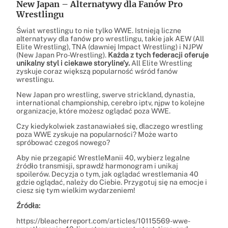
New Japan – Alternatywy dla Fanów Pro
Wrestlingu
Świat wrestlingu to nie tylko WWE. Istnieją liczne
alternatywy dla fanów pro wrestlingu, takie jak AEW (All
Elite Wrestling), TNA (dawniej Impact Wrestling) i NJPW
(New Japan Pro-Wrestling).
Każda z tych federacji oferuje
unikalny styl i ciekawe storyline’y.
All Elite Wrestling
zyskuje coraz większą popularność wśród fanów
wrestlingu.
New Japan pro wrestling, swerve strickland, dynastia,
international championship, cerebro iptv, njpw to kolejne
organizacje, które możesz oglądać poza WWE.
Czy kiedykolwiek zastanawiałeś się, dlaczego wrestling
poza WWE zyskuje na popularności? Może warto
spróbować czegoś nowego?
Aby nie przegapić WrestleManii 40, wybierz legalne
źródło transmisji, sprawdź harmonogram i unikaj
spoilerów. Decyzja o tym, jak oglądać wrestlemania 40
gdzie oglądać, należy do Ciebie. Przygotuj się na emocje i
ciesz się tym wielkim wydarzeniem!
Źródła:
https://bleacherreport.com/articles/10115569-wwe-