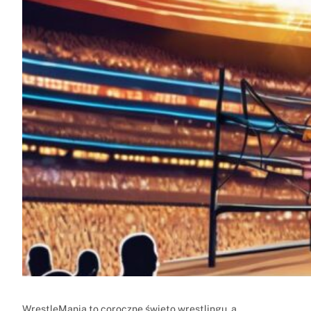
WrestleMania to coroczne święto wrestlingu, a