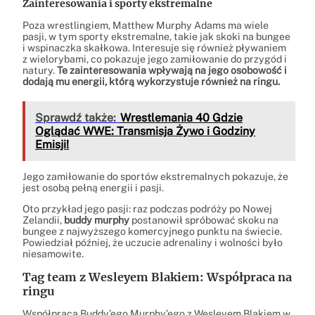
Zainteresowania i sporty ekstremalne
Poza wrestlingiem, Matthew Murphy Adams ma wiele
pasji, w tym sporty ekstremalne, takie jak skoki na bungee
i wspinaczka skałkowa. Interesuje się również pływaniem
z wielorybami, co pokazuje jego zamiłowanie do przygód i
natury.
Te zainteresowania wpływają na jego osobowość i
dodają mu energii, którą wykorzystuje również na ringu.
Sprawdź także:
Wrestlemania 40 Gdzie
Oglądać WWE: Transmisja Żywo i Godziny
Emisji!
Jego zamiłowanie do sportów ekstremalnych pokazuje, że
jest osobą pełną energii i pasji.
Oto przykład jego pasji: raz podczas podróży po Nowej
Zelandii,
buddy murphy
postanowił spróbować skoku na
bungee z najwyższego komercyjnego punktu na świecie.
Powiedział później, że uczucie adrenaliny i wolności było
niesamowite.
Tag team z Wesleyem Blakiem: Współpraca na
ringu
Współpraca Buddy’ego Murphy’ego z Wesleyem Blakiem w