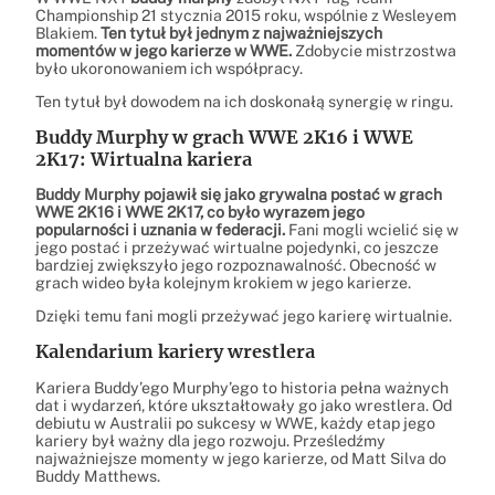
Championship 21 stycznia 2015 roku, wspólnie z Wesleyem
Blakiem.
Ten tytuł był jednym z najważniejszych
momentów w jego karierze w WWE.
Zdobycie mistrzostwa
było ukoronowaniem ich współpracy.
Ten tytuł był dowodem na ich doskonałą synergię w ringu.
Buddy Murphy w grach WWE 2K16 i WWE
2K17: Wirtualna kariera
Buddy Murphy pojawił się jako grywalna postać w grach
WWE 2K16 i WWE 2K17, co było wyrazem jego
popularności i uznania w federacji.
Fani mogli wcielić się w
jego postać i przeżywać wirtualne pojedynki, co jeszcze
bardziej zwiększyło jego rozpoznawalność. Obecność w
grach wideo była kolejnym krokiem w jego karierze.
Dzięki temu fani mogli przeżywać jego karierę wirtualnie.
Kalendarium kariery wrestlera
Kariera Buddy’ego Murphy’ego to historia pełna ważnych
dat i wydarzeń, które ukształtowały go jako wrestlera. Od
debiutu w Australii po sukcesy w WWE, każdy etap jego
kariery był ważny dla jego rozwoju. Prześledźmy
najważniejsze momenty w jego karierze, od Matt Silva do
Buddy Matthews.