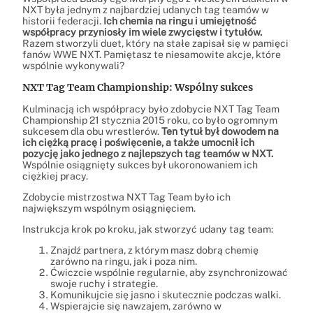
NXT była jednym z najbardziej udanych tag teamów w
historii federacji.
Ich chemia na ringu i umiejętność
współpracy przyniosły im wiele zwycięstw i tytułów.
Razem stworzyli duet, który na stałe zapisał się w pamięci
fanów WWE NXT. Pamiętasz te niesamowite akcje, które
wspólnie wykonywali?
NXT Tag Team Championship: Wspólny sukces
Kulminacją ich współpracy było zdobycie NXT Tag Team
Championship 21 stycznia 2015 roku, co było ogromnym
sukcesem dla obu wrestlerów.
Ten tytuł był dowodem na
ich ciężką pracę i poświęcenie, a także umocnił ich
pozycję jako jednego z najlepszych tag teamów w NXT.
Wspólnie osiągnięty sukces był ukoronowaniem ich
ciężkiej pracy.
Zdobycie mistrzostwa NXT Tag Team było ich
największym wspólnym osiągnięciem.
Instrukcja krok po kroku, jak stworzyć udany tag team:
Znajdź partnera, z którym masz dobrą chemię
zarówno na ringu, jak i poza nim.
Ćwiczcie wspólnie regularnie, aby zsynchronizować
swoje ruchy i strategie.
Komunikujcie się jasno i skutecznie podczas walki.
Wspierajcie się nawzajem, zarówno w