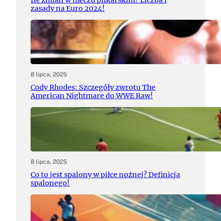
Ile zmian w meczu piłkarskim? Liczba i
zasady na Euro 2024!
8 lipca, 2025
Cody Rhodes: Szczegóły zwrotu The
American Nightmare do WWE Raw!
8 lipca, 2025
Co to jest spalony w piłce nożnej? Definicja
spalonego!