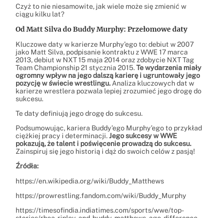
Czyż to nie niesamowite, jak wiele może się zmienić w
ciągu kilku lat?
Od Matt Silva do Buddy Murphy: Przełomowe daty
Kluczowe daty w karierze Murphy’ego to: debiut w 2007
jako Matt Silva, podpisanie kontraktu z WWE 17 marca
2013, debiut w NXT 15 maja 2014 oraz zdobycie NXT Tag
Team Championship 21 stycznia 2015.
Te wydarzenia miały
ogromny wpływ na jego dalszą karierę i ugruntowały jego
pozycję w świecie wrestlingu.
Analiza kluczowych dat w
karierze wrestlera pozwala lepiej zrozumieć jego drogę do
sukcesu.
Te daty definiują jego drogę do sukcesu.
Podsumowując, kariera Buddy’ego Murphy’ego to przykład
ciężkiej pracy i determinacji.
Jego sukcesy w WWE
pokazują, że talent i poświęcenie prowadzą do sukcesu.
Zainspiruj się jego historią i dąż do swoich celów z pasją!
Źródła:
https://en.wikipedia.org/wiki/Buddy_Matthews
https://prowrestling.fandom.com/wiki/Buddy_Murphy
https://timesofindia.indiatimes.com/sports/wwe/top-
stories/rhea-ripley-and-buddy-matthews-age-difference-