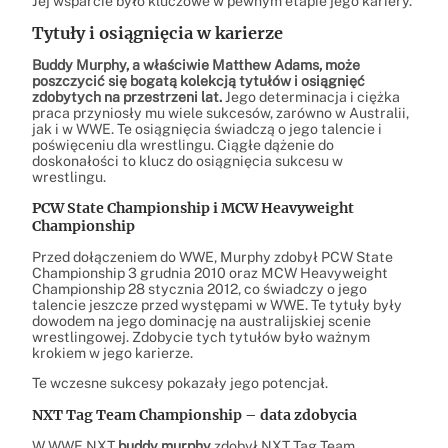
Jej wsparcie było kluczowe w pewnym etapie jego kariery.
Tytuły i osiągnięcia w karierze
Buddy Murphy, a właściwie Matthew Adams, może
poszczycić się bogatą kolekcją tytułów i osiągnięć
zdobytych na przestrzeni lat.
Jego determinacja i ciężka
praca przyniosły mu wiele sukcesów, zarówno w Australii,
jak i w WWE. Te osiągnięcia świadczą o jego talencie i
poświęceniu dla wrestlingu. Ciągłe dążenie do
doskonałości to klucz do osiągnięcia sukcesu w
wrestlingu.
PCW State Championship i MCW Heavyweight
Championship
Przed dołączeniem do WWE, Murphy zdobył PCW State
Championship 3 grudnia 2010 oraz MCW Heavyweight
Championship 28 stycznia 2012, co świadczy o jego
talencie jeszcze przed występami w WWE. Te tytuły były
dowodem na jego dominację na australijskiej scenie
wrestlingowej. Zdobycie tych tytułów było ważnym
krokiem w jego karierze.
Te wczesne sukcesy pokazały jego potencjał.
NXT Tag Team Championship – data zdobycia
W WWE NXT
buddy murphy
zdobył NXT Tag Team