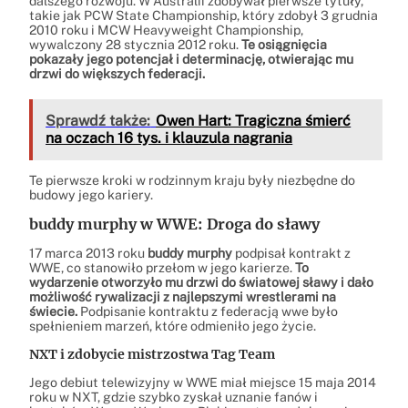
dalszego rozwoju. W Australii zdobywał pierwsze tytuły,
takie jak PCW State Championship, który zdobył 3 grudnia
2010 roku i MCW Heavyweight Championship,
wywalczony 28 stycznia 2012 roku.
Te osiągnięcia
pokazały jego potencjał i determinację, otwierając mu
drzwi do większych federacji.
Sprawdź także:
Owen Hart: Tragiczna śmierć
na oczach 16 tys. i klauzula nagrania
Te pierwsze kroki w rodzinnym kraju były niezbędne do
budowy jego kariery.
buddy murphy
w WWE: Droga do sławy
17 marca 2013 roku
buddy murphy
podpisał kontrakt z
WWE, co stanowiło przełom w jego karierze.
To
wydarzenie otworzyło mu drzwi do światowej sławy i dało
możliwość rywalizacji z najlepszymi wrestlerami na
świecie.
Podpisanie kontraktu z federacją wwe było
spełnieniem marzeń, które odmieniło jego życie.
NXT i zdobycie mistrzostwa Tag Team
Jego debiut telewizyjny w WWE miał miejsce 15 maja 2014
roku w NXT, gdzie szybko zyskał uznanie fanów i