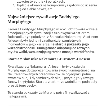
zwycięstwach, jak i porażkach.
Bądźcie otwarci na kompromisy i gotowi do uczenia
się od siebie nawzajem.
Najważniejsze rywalizacje Buddy’ego
Murphy’ego
Kariera Buddy’ego Murphy’ego w WWE obfitowała w wiele
emocjonujących rywalizacji z czołowymi wrestlerami
federacji. Jego pojedynki z Shinsuke Nakamurą i Austinem
Ariesem były jednymi z najbardziej pamiętnych
momentów w jego karierze.
Te starcia pokazały jego
wszechstronność i umiejętność adaptacji do różnych
stylów walki, wzbudzając ogromne emocje wśród fanów.
Starcia z Shinsuke Nakamurą i Austinem Ariesem
Rywalizacje z Nakamurą i Ariesem były okazją dla
Murphy’ego do zaprezentowania swoich umiejętności na
tle utalentowanych przeciwników. Te pojedynki, pełne
zwrotów akcji i dynamicznych akcji, przyciągały uwagę
fanów i krytyków. Starcia z takimi zawodnikami podniosły
prestiż jego osoby.
Te starcia pokazały, że Murphy potrafi rywalizować z
najlepszymi.