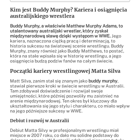
Kim jest Buddy Murphy? Kariera i osiągnięcia
australijskiego wrestlera
Buddy Murphy, a właściwie Matthew Murphy Adams, to
utalentowany australijski wrestler, który zyskał
międzynarodową sławę dzięki występom w WWE.
Jego
kariera, naznaczona ciężką pracą i determinacją, to
historia sukcesu na światowej scenie wrestlingu. Buddy
Murphy, znany również jako Buddy Matthews, to postać,
która na stałe wpisała się w historię wrestlingu, a jego
osiągnięcia budzą podziw fanów na całym świecie.
Początki kariery wrestlingowej Matta Silva
Matt Silva, zanim stał się znanym jako
buddy murphy
,
stawiał pierwsze kroki w świecie wrestlingu w Australii.
Tam zdobywał doświadczenie i rozwijał swoje
umiejętności, które później pozwoliły mu zaistnieć na
arenie międzynarodowej. Ten okres był kluczowy dla
ukształtowania się jego stylu i charakteru, co miało wpływ
na jego późniejsze sukcesy w WWE.
Debiut i rozwój w Australii
Debiut Matta Silvy w profesjonalnym wrestlingu miał
miejsce w 2007 roku, co dało mu solidne podstawy do