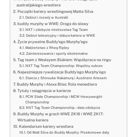
australijskiego wrestlera
Początki kariery wrestlingowej Matta Silva
Debiut i rozwój w Australii
buddy murphy w WWE: Droga do sławy
NXT i zdobycie mistrzostwa Tag Team
Debiut telewizyjny i dalsza kariera w WWE
Życie prywatne Buddy’ego Murphy’ego
Małżeństwo z Rheą Ripley
Zainteresowania i sporty ekstremalne
Tag team z Wesleyem Blakiem: Współpraca na ringu
NXT Tag Team Championship: Wspólny sukces
Najważniejsze rywalizacje Buddy’ego Murphy’ego
Starcia z Shinsuke Nakamurą i Austinem Ariesem
Buddy Murphy i Alexa Bliss: Rola menedżera
Tytuły i osiągnięcia w karierze
PCW State Championship i MCW Heavyweight
Championship
NXT Tag Team Championship – data zdobycia
Buddy Murphy w grach WWE 2K16 i WWE 2K17:
Wirtualna kariera
Kalendarium kariery wrestlera
Od Matt Silva do Buddy Murphy: Przełomowe daty