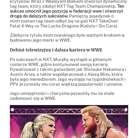
krytyków. Wraz z Wesleyem Blakiem stworzył dynamiczny
tag team, który zdobył NXT Tag Team Championship.
Ten
sukces umocnił jego pozycję w federacji wwe i otworzył
drogę do dalszych sukcesów.
Pamiętny pojedynek o
mistrzostwo tag team odbył się na gali NXT TakeOver:
Fatal 4-Way vs The Lucha Dragons (Kalisto i Sin Cara).
Zdobycie tytułu mistrzowskiego było ważnym krokiem w
budowaniu jego marki w WWE.
Debiut telewizyjny i dalsza kariera w WWE
Po sukcesach w NXT, Murphy wystąpił w głównym
rosterze WWE, gdzie kontynuował swoją karierę.
Rywalizował z takimi gwiazdami jak Shinsuke Nakamura i
Austin Aries, a także współpracował z Alexą Bliss, która
była jego menedżerem. Jego występy na tygodniówkach i
PPV przynosiły mu coraz większą popularność i uznanie.
Jego umiejętności i charyzma pozwoliły mu na stałe
zadomowić się w WWE.