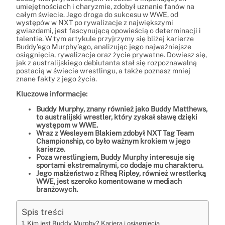
umiejętnościach i charyzmie, zdobył uznanie fanów na
całym świecie. Jego droga do sukcesu w WWE, od
występów w NXT po rywalizacje z największymi
gwiazdami, jest fascynującą opowieścią o determinacji i
talentie. W tym artykule przyjrzymy się bliżej karierze
Buddy’ego Murphy’ego, analizując jego najważniejsze
osiągnięcia, rywalizacje oraz życie prywatne. Dowiesz się,
jak z australijskiego debiutanta stał się rozpoznawalną
postacią w świecie wrestlingu, a także poznasz mniej
znane fakty z jego życia.
Kluczowe informacje:
Buddy Murphy, znany również jako Buddy Matthews,
to australijski wrestler, który zyskał sławę dzięki
występom w WWE.
Wraz z Wesleyem Blakiem zdobył NXT Tag Team
Championship, co było ważnym krokiem w jego
karierze.
Poza wrestlingiem, Buddy Murphy interesuje się
sportami ekstremalnymi, co dodaje mu charakteru.
Jego małżeństwo z Rheą Ripley, również wrestlerką
WWE, jest szeroko komentowane w mediach
branżowych.
Spis treści
Kim jest Buddy Murphy? Kariera i osiągnięcia