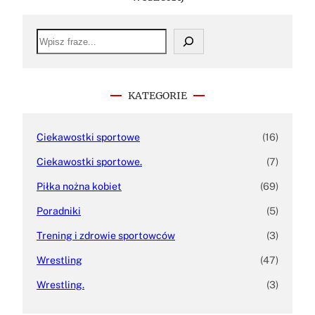
S
e
a
r
c
h
KATEGORIE
Ciekawostki sportowe
(16)
Ciekawostki sportowe.
(7)
Piłka nożna kobiet
(69)
Poradniki
(5)
Trening i zdrowie sportowców
(3)
Wrestling
(47)
Wrestling.
(3)