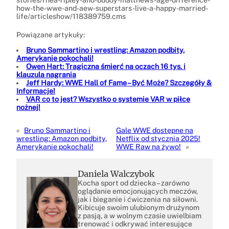
how-the-wwe-and-aew-superstars-live-a-happy-married-
life/articleshow/118389759.cms
Powiązane artykuły:
Bruno Sammartino i wrestling: Amazon podbity,
Amerykanie pokochali!
Owen Hart: Tragiczna śmierć na oczach 16 tys. i
klauzula nagrania
Jeff Hardy: WWE Hall of Fame – Być Może? Szczegóły &
Informacje!
VAR co to jest? Wszystko o systemie VAR w piłce
nożnej!
«
Bruno Sammartino i
Gale WWE dostępne na
wrestling: Amazon podbity,
Netflix od stycznia 2025!
Amerykanie pokochali!
WWE Raw na żywo!
»
Daniela Walczybok
Kocha sport od dziecka – zarówno
oglądanie emocjonujących meczów,
jak i bieganie i ćwiczenia na siłowni.
Kibicuje swoim ulubionym drużynom
z pasją, a w wolnym czasie uwielbiam
trenować i odkrywać interesujące