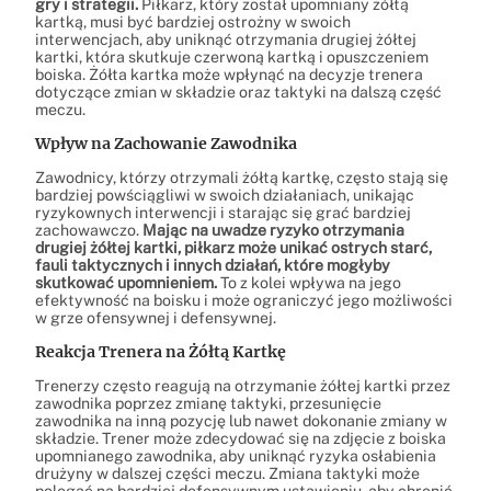
gry i strategii.
Piłkarz, który został upomniany żółtą
kartką, musi być bardziej ostrożny w swoich
interwencjach, aby uniknąć otrzymania drugiej żółtej
kartki, która skutkuje czerwoną kartką i opuszczeniem
boiska. Żółta kartka może wpłynąć na decyzje trenera
dotyczące zmian w składzie oraz taktyki na dalszą część
meczu.
Wpływ na Zachowanie Zawodnika
Zawodnicy, którzy otrzymali żółtą kartkę, często stają się
bardziej powściągliwi w swoich działaniach, unikając
ryzykownych interwencji i starając się grać bardziej
zachowawczo.
Mając na uwadze ryzyko otrzymania
drugiej żółtej kartki, piłkarz może unikać ostrych starć,
fauli taktycznych i innych działań, które mogłyby
skutkować upomnieniem.
To z kolei wpływa na jego
efektywność na boisku i może ograniczyć jego możliwości
w grze ofensywnej i defensywnej.
Reakcja Trenera na Żółtą Kartkę
Trenerzy często reagują na otrzymanie żółtej kartki przez
zawodnika poprzez zmianę taktyki, przesunięcie
zawodnika na inną pozycję lub nawet dokonanie zmiany w
składzie. Trener może zdecydować się na zdjęcie z boiska
upomnianego zawodnika, aby uniknąć ryzyka osłabienia
drużyny w dalszej części meczu. Zmiana taktyki może