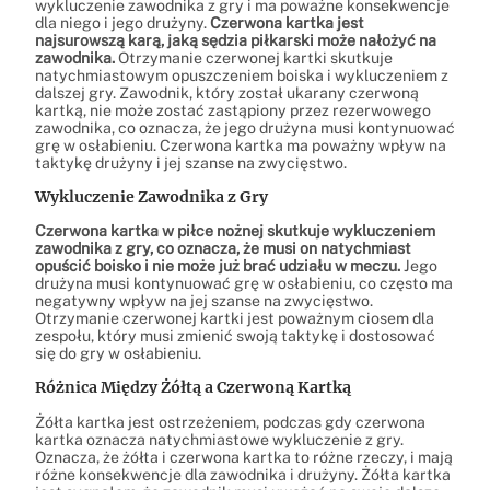
wykluczenie zawodnika z gry i ma poważne konsekwencje
dla niego i jego drużyny.
Czerwona kartka jest
najsurowszą karą, jaką sędzia piłkarski może nałożyć na
zawodnika.
Otrzymanie czerwonej kartki skutkuje
natychmiastowym opuszczeniem boiska i wykluczeniem z
dalszej gry. Zawodnik, który został ukarany czerwoną
kartką, nie może zostać zastąpiony przez rezerwowego
zawodnika, co oznacza, że jego drużyna musi kontynuować
grę w osłabieniu. Czerwona kartka ma poważny wpływ na
taktykę drużyny i jej szanse na zwycięstwo.
Wykluczenie Zawodnika z Gry
Czerwona kartka w piłce nożnej skutkuje wykluczeniem
zawodnika z gry, co oznacza, że musi on natychmiast
opuścić boisko i nie może już brać udziału w meczu.
Jego
drużyna musi kontynuować grę w osłabieniu, co często ma
negatywny wpływ na jej szanse na zwycięstwo.
Otrzymanie czerwonej kartki jest poważnym ciosem dla
zespołu, który musi zmienić swoją taktykę i dostosować
się do gry w osłabieniu.
Różnica Między Żółtą a Czerwoną Kartką
Żółta kartka jest ostrzeżeniem, podczas gdy czerwona
kartka oznacza natychmiastowe wykluczenie z gry.
Oznacza, że żółta i czerwona kartka to różne rzeczy, i mają
różne konsekwencje dla zawodnika i drużyny. Żółta kartka