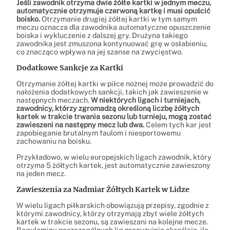
Jeśli zawodnik otrzyma dwie żółte kartki w jednym meczu,
automatycznie otrzymuje czerwoną kartkę i musi opuścić
boisko.
Otrzymanie drugiej żółtej kartki w tym samym
meczu oznacza dla zawodnika automatyczne opuszczenie
boiska i wykluczenie z dalszej gry. Drużyna takiego
zawodnika jest zmuszona kontynuować grę w osłabieniu,
co znacząco wpływa na jej szanse na zwycięstwo.
Dodatkowe Sankcje za Kartki
Otrzymanie żółtej kartki w piłce nożnej może prowadzić do
nałożenia dodatkowych sankcji, takich jak zawieszenie w
następnych meczach.
W niektórych ligach i turniejach,
zawodnicy, którzy zgromadzą określoną liczbę żółtych
kartek w trakcie trwania sezonu lub turnieju, mogą zostać
zawieszeni na następny mecz lub dwa.
Celem tych kar jest
zapobieganie brutalnym faulom i niesportowemu
zachowaniu na boisku.
Przykładowo, w wielu europejskich ligach zawodnik, który
otrzyma 5 żółtych kartek, jest automatycznie zawieszony
na jeden mecz.
Zawieszenia za Nadmiar Żółtych Kartek w Lidze
W wielu ligach piłkarskich obowiązują przepisy, zgodnie z
którymi zawodnicy, którzy otrzymają zbyt wiele żółtych
kartek w trakcie sezonu, są zawieszani na kolejne mecze.
Regulaminy poszczególnych lig precyzyjnie określają, ile