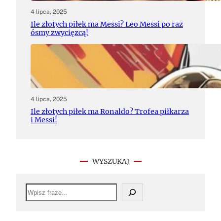
4 lipca, 2025
Ile złotych piłek ma Messi? Leo Messi po raz
ósmy zwycięzcą!
4 lipca, 2025
Ile złotych piłek ma Ronaldo? Trofea piłkarza
i Messi!
WYSZUKAJ
S
e
a
r
c