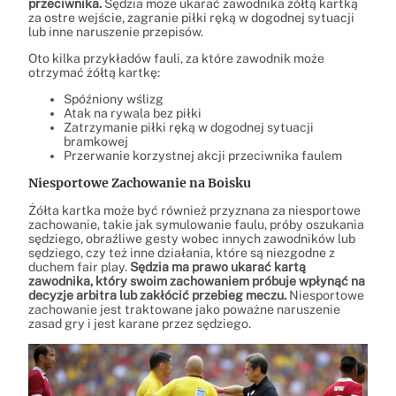
przeciwnika.
Sędzia może ukarać zawodnika żółtą kartką
za ostre wejście, zagranie piłki ręką w dogodnej sytuacji
lub inne naruszenie przepisów.
Oto kilka przykładów fauli, za które zawodnik może
otrzymać żółtą kartkę:
Spóźniony wślizg
Atak na rywala bez piłki
Zatrzymanie piłki ręką w dogodnej sytuacji
bramkowej
Przerwanie korzystnej akcji przeciwnika faulem
Niesportowe Zachowanie na Boisku
Żółta kartka może być również przyznana za niesportowe
zachowanie, takie jak symulowanie faulu, próby oszukania
sędziego, obraźliwe gesty wobec innych zawodników lub
sędziego, czy też inne działania, które są niezgodne z
duchem fair play.
Sędzia ma prawo ukarać kartą
zawodnika, który swoim zachowaniem próbuje wpłynąć na
decyzje arbitra lub zakłócić przebieg meczu.
Niesportowe
zachowanie jest traktowane jako poważne naruszenie
zasad gry i jest karane przez sędziego.