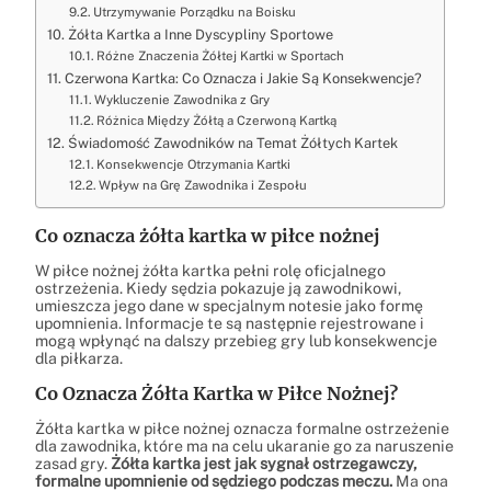
Utrzymywanie Porządku na Boisku
Żółta Kartka a Inne Dyscypliny Sportowe
Różne Znaczenia Żółtej Kartki w Sportach
Czerwona Kartka: Co Oznacza i Jakie Są Konsekwencje?
Wykluczenie Zawodnika z Gry
Różnica Między Żółtą a Czerwoną Kartką
Świadomość Zawodników na Temat Żółtych Kartek
Konsekwencje Otrzymania Kartki
Wpływ na Grę Zawodnika i Zespołu
Co oznacza żółta kartka w piłce nożnej
W piłce nożnej żółta kartka pełni rolę oficjalnego
ostrzeżenia. Kiedy sędzia pokazuje ją zawodnikowi,
umieszcza jego dane w specjalnym notesie jako formę
upomnienia. Informacje te są następnie rejestrowane i
mogą wpłynąć na dalszy przebieg gry lub konsekwencje
dla piłkarza.
Co Oznacza Żółta Kartka w Piłce Nożnej?
Żółta kartka w piłce nożnej oznacza formalne ostrzeżenie
dla zawodnika, które ma na celu ukaranie go za naruszenie
zasad gry.
Żółta kartka jest jak sygnał ostrzegawczy,
formalne upomnienie od sędziego podczas meczu.
Ma ona