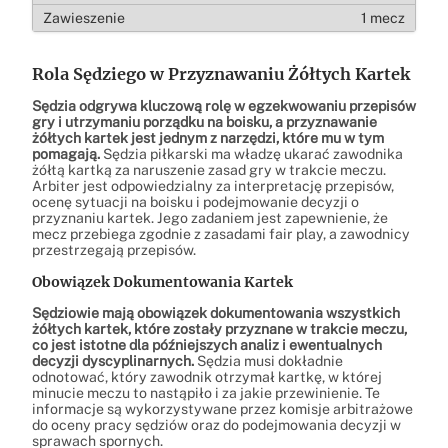
1 mecz
Rola Sędziego w Przyznawaniu Żółtych Kartek
Sędzia odgrywa kluczową rolę w egzekwowaniu przepisów
gry i utrzymaniu porządku na boisku, a przyznawanie
żółtych kartek jest jednym z narzędzi, które mu w tym
pomagają.
Sędzia piłkarski ma władzę ukarać zawodnika
żółtą kartką za naruszenie zasad gry w trakcie meczu.
Arbiter jest odpowiedzialny za interpretację przepisów,
ocenę sytuacji na boisku i podejmowanie decyzji o
przyznaniu kartek. Jego zadaniem jest zapewnienie, że
mecz przebiega zgodnie z zasadami fair play, a zawodnicy
przestrzegają przepisów.
Obowiązek Dokumentowania Kartek
Sędziowie mają obowiązek dokumentowania wszystkich
żółtych kartek, które zostały przyznane w trakcie meczu,
co jest istotne dla późniejszych analiz i ewentualnych
decyzji dyscyplinarnych.
Sędzia musi dokładnie
odnotować, który zawodnik otrzymał kartkę, w której
minucie meczu to nastąpiło i za jakie przewinienie. Te
informacje są wykorzystywane przez komisje arbitrażowe
do oceny pracy sędziów oraz do podejmowania decyzji w
sprawach spornych.