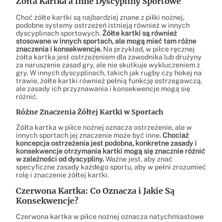
Żółta Kartka a Inne Dyscypliny Sportowe
Choć żółte kartki są najbardziej znane z piłki nożnej,
podobne systemy ostrzeżeń istnieją również w innych
dyscyplinach sportowych.
Żółte kartki są również
stosowane w innych sportach, ale mogą mieć tam różne
znaczenia i konsekwencje.
Na przykład, w piłce ręcznej
żółta kartka jest ostrzeżeniem dla zawodnika lub drużyny
za naruszenie zasad gry, ale nie skutkuje wykluczeniem z
gry. W innych dyscyplinach, takich jak rugby czy hokej na
trawie, żółte kartki również pełnią funkcję ostrzegawczą,
ale zasady ich przyznawania i konsekwencje mogą się
różnić.
Różne Znaczenia Żółtej Kartki w Sportach
Żółta kartka w piłce nożnej oznacza ostrzeżenie, ale w
innych sportach jej znaczenie może być inne.
Chociaż
koncepcja ostrzeżenia jest podobna, konkretne zasady i
konsekwencje otrzymania kartki mogą się znacznie różnić
w zależności od dyscypliny.
Ważne jest, aby znać
specyficzne zasady każdego sportu, aby w pełni zrozumieć
rolę i znaczenie żółtej kartki.
Czerwona Kartka: Co Oznacza i Jakie Są
Konsekwencje?
Czerwona kartka w piłce nożnej oznacza natychmiastowe