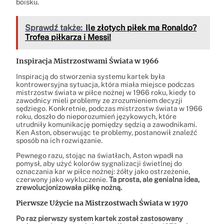
boisku.
Sprawdź także:
Ile złotych piłek ma Ronaldo?
Trofea piłkarza i Messi!
Inspiracja Mistrzostwami Świata w 1966
Inspiracją do stworzenia systemu kartek była
kontrowersyjna sytuacja, która miała miejsce podczas
mistrzostw świata w piłce nożnej w 1966 roku, kiedy to
zawodnicy mieli problemy ze zrozumieniem decyzji
sędziego. Konkretnie, podczas mistrzostw świata w 1966
roku, doszło do nieporozumień językowych, które
utrudniły komunikację pomiędzy sędzią a zawodnikami.
Ken Aston, obserwując te problemy, postanowił znaleźć
sposób na ich rozwiązanie.
Pewnego razu, stojąc na światłach, Aston wpadł na
pomysł, aby użyć kolorów sygnalizacji świetlnej do
oznaczania kar w piłce nożnej: żółty jako ostrzeżenie,
czerwony jako wykluczenie.
Ta prosta, ale genialna idea,
zrewolucjonizowała piłkę nożną.
Pierwsze Użycie na Mistrzostwach Świata w 1970
Po raz pierwszy system kartek został zastosowany