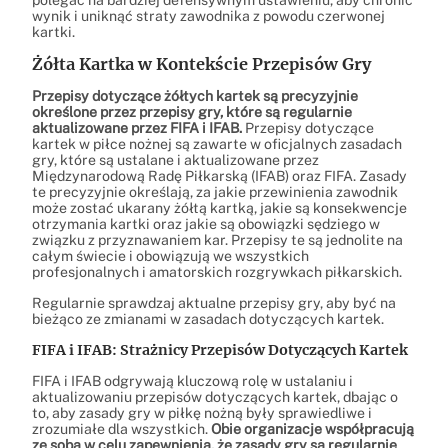
polegać na bardziej defensywnym ustawieniu, aby chronić
wynik i uniknąć straty zawodnika z powodu czerwonej
kartki.
Żółta Kartka w Kontekście Przepisów Gry
Przepisy dotyczące żółtych kartek są precyzyjnie
określone przez przepisy gry, które są regularnie
aktualizowane przez FIFA i IFAB.
Przepisy dotyczące
kartek w piłce nożnej są zawarte w oficjalnych zasadach
gry, które są ustalane i aktualizowane przez
Międzynarodową Radę Piłkarską (IFAB) oraz FIFA. Zasady
te precyzyjnie określają, za jakie przewinienia zawodnik
może zostać ukarany żółtą kartką, jakie są konsekwencje
otrzymania kartki oraz jakie są obowiązki sędziego w
związku z przyznawaniem kar. Przepisy te są jednolite na
całym świecie i obowiązują we wszystkich
profesjonalnych i amatorskich rozgrywkach piłkarskich.
Regularnie sprawdzaj aktualne przepisy gry, aby być na
bieżąco ze zmianami w zasadach dotyczących kartek.
FIFA i IFAB: Strażnicy Przepisów Dotyczących Kartek
FIFA i IFAB odgrywają kluczową rolę w ustalaniu i
aktualizowaniu przepisów dotyczących kartek, dbając o
to, aby zasady gry w piłkę nożną były sprawiedliwe i
zrozumiałe dla wszystkich.
Obie organizacje współpracują
ze sobą w celu zapewnienia, że zasady gry są regularnie