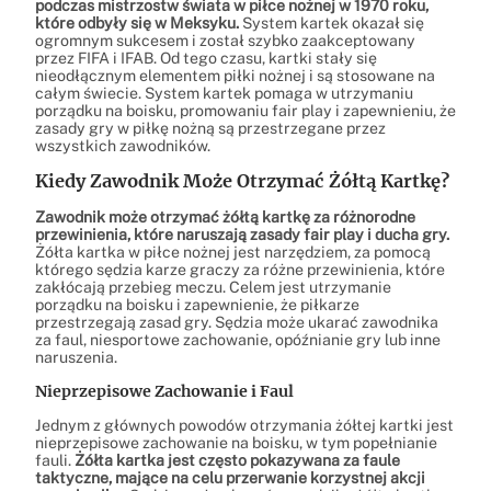
podczas mistrzostw świata w piłce nożnej w 1970 roku,
które odbyły się w Meksyku.
System kartek okazał się
ogromnym sukcesem i został szybko zaakceptowany
przez FIFA i IFAB. Od tego czasu, kartki stały się
nieodłącznym elementem piłki nożnej i są stosowane na
całym świecie. System kartek pomaga w utrzymaniu
porządku na boisku, promowaniu fair play i zapewnieniu, że
zasady gry w piłkę nożną są przestrzegane przez
wszystkich zawodników.
Kiedy Zawodnik Może Otrzymać Żółtą Kartkę?
Zawodnik może otrzymać żółtą kartkę za różnorodne
przewinienia, które naruszają zasady fair play i ducha gry.
Żółta kartka w piłce nożnej jest narzędziem, za pomocą
którego sędzia karze graczy za różne przewinienia, które
zakłócają przebieg meczu. Celem jest utrzymanie
porządku na boisku i zapewnienie, że piłkarze
przestrzegają zasad gry. Sędzia może ukarać zawodnika
za faul, niesportowe zachowanie, opóźnianie gry lub inne
naruszenia.
Nieprzepisowe Zachowanie i Faul
Jednym z głównych powodów otrzymania żółtej kartki jest
nieprzepisowe zachowanie na boisku, w tym popełnianie
fauli.
Żółta kartka jest często pokazywana za faule
taktyczne, mające na celu przerwanie korzystnej akcji