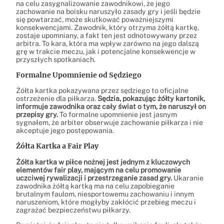
na celu zasygnalizowanie zawodnikowi, że jego
zachowanie na boisku naruszyło zasady gry i jeśli będzie
się powtarzać, może skutkować poważniejszymi
konsekwencjami. Zawodnik, który otrzyma żółtą kartkę,
zostaje upomniany, a fakt ten jest odnotowywany przez
arbitra. To kara, która ma wpływ zarówno na jego dalszą
grę w trakcie meczu, jak i potencjalne konsekwencje w
przyszłych spotkaniach.
Formalne Upomnienie od Sędziego
Żółta kartka pokazywana przez sędziego to oficjalne
ostrzeżenie dla piłkarza.
Sędzia, pokazując żółty kartonik,
informuje zawodnika oraz cały świat o tym, że naruszył on
przepisy gry.
To formalne upomnienie jest jasnym
sygnałem, że arbiter obserwuje zachowanie piłkarza i nie
akceptuje jego postępowania.
Żółta Kartka a Fair Play
Żółta kartka w piłce nożnej jest jednym z kluczowych
elementów fair play, mającym na celu promowanie
uczciwej rywalizacji i przestrzeganie zasad gry.
Ukaranie
zawodnika żółtą kartką ma na celu zapobieganie
brutalnym faulom, niesportowemu zachowaniu i innym
naruszeniom, które mogłyby zakłócić przebieg meczu i
zagrażać bezpieczeństwu piłkarzy.