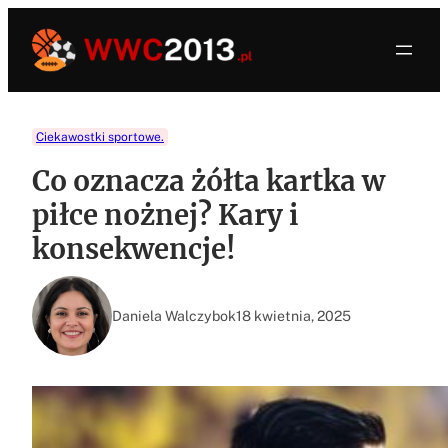
Przejdź
do
treści
Ciekawostki sportowe.
Co oznacza żółta kartka w
piłce nożnej? Kary i
konsekwencje!
Daniela Walczybok
18 kwietnia, 2025