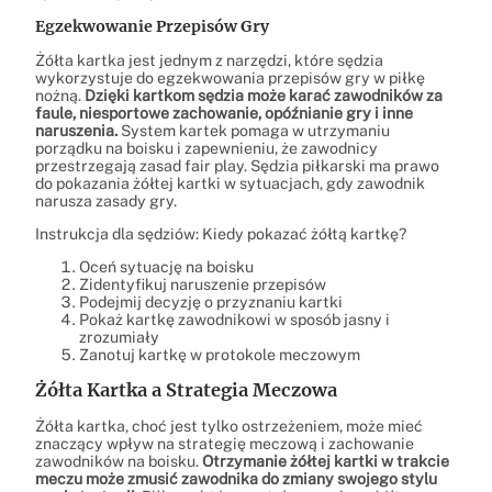
Egzekwowanie Przepisów Gry
Żółta kartka jest jednym z narzędzi, które sędzia
wykorzystuje do egzekwowania przepisów gry w piłkę
nożną.
Dzięki kartkom sędzia może karać zawodników za
faule, niesportowe zachowanie, opóźnianie gry i inne
naruszenia.
System kartek pomaga w utrzymaniu
porządku na boisku i zapewnieniu, że zawodnicy
przestrzegają zasad fair play. Sędzia piłkarski ma prawo
do pokazania żółtej kartki w sytuacjach, gdy zawodnik
narusza zasady gry.
Instrukcja dla sędziów: Kiedy pokazać żółtą kartkę?
Oceń sytuację na boisku
Zidentyfikuj naruszenie przepisów
Podejmij decyzję o przyznaniu kartki
Pokaż kartkę zawodnikowi w sposób jasny i
zrozumiały
Zanotuj kartkę w protokole meczowym
Żółta Kartka a Strategia Meczowa
Żółta kartka, choć jest tylko ostrzeżeniem, może mieć
znaczący wpływ na strategię meczową i zachowanie
zawodników na boisku.
Otrzymanie żółtej kartki w trakcie
meczu może zmusić zawodnika do zmiany swojego stylu