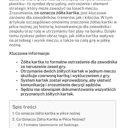
plastiku – to symbol dyscypliny, ostrzeżenie i element
strategii, który może zaważyć na losach meczu.
Zrozumienie,
co oznacza żółta kartka
, jest kluczowe
zarówno dla zawodników, trenerów, jak i kibiców. W tym
artykule szczegółowo omówimy znaczenie żółtej kartki w
piłce nożnej, jej historię, konsekwencje dla zawodnika i
zespołu oraz rolę w utrzymaniu fair play na boisku. Dzięki
temu zyskasz pełen obraz tego, jak żółta kartka wpływa
na przebieg i wynik meczu, a także na całą grę w piłkę
nożną.
Kluczowe informacje:
Żółta kartka to formalne ostrzeżenie dla zawodnika
za naruszenie zasad gry.
Otrzymanie dwóch żółtych kartek w jednym meczu
skutkuje czerwoną kartką i wykluczeniem z gry.
System kartek został wprowadzony, aby ułatwić
komunikację i zrozumienie decyzji sędziów.
Sędzia ma obowiązek dokumentowania wszystkich
przyznanych żółtych kartek.
Spis treści
Co oznacza żółta kartka w piłce nożnej
Co Oznacza Żółta Kartka w Piłce Nożnej?
Formalne Upomnienie od Sędziego