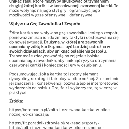
unikać fauli, które mogłyby skutkować otrzymaniem
drugiej żółtej kartki i w konsekwencji czerwonej kartki.
To
może wpłynąć na jego styl gry i ograniczyć jego
możliwości w grze ofensywnej i defensywnej.
Wpływ na Grę Zawodnika i Zespołu
Żółta kartka ma wpływ na grę zawodnika i całego zespołu,
ponieważ zmusza ich do zmiany taktyki i dostosowania się
do nowej sytuacji.
Drużyna, w której gra zawodnik
upomniany żółtą kartką, musi być bardziej ostrożna w
swoich działaniach, aby uniknąć osłabienia zespołu.
Trener może zdecydować się na zdjęcie z boiska
upomnianego zawodnika, aby uniknąć ryzyka otrzymania
czerwonej kartki i konieczności gry w osłabieniu.
Podsumowując, żółta kartka to istotny element
dyscypliny, strategii i fair play w piłce nożnej. Zrozumienie
jej znaczenia i konsekwencji pozwala lepiej interpretować
wydarzenia na boisku. Graj fair i wykorzystaj tę wiedzę w
praktyce!
Źródła:
https://betomania.pl/zolta-i-czerwona-kartka-w-pilce-
noznej-co-oznaczaja/
https://fit.poradnikzdrowie.pl/rekreacja/sporty-
letnie/zolta-i-czerwona-kartka-w-pilce-noznej-co-