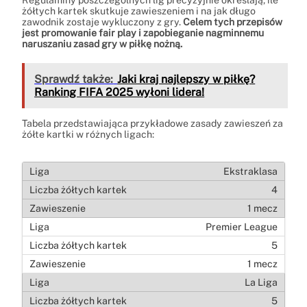
żółtych kartek skutkuje zawieszeniem i na jak długo
zawodnik zostaje wykluczony z gry.
Celem tych przepisów
jest promowanie fair play i zapobieganie nagminnemu
naruszaniu zasad gry w piłkę nożną.
Sprawdź także:
Jaki kraj najlepszy w piłkę?
Ranking FIFA 2025 wyłoni lidera!
Tabela przedstawiająca przykładowe zasady zawieszeń za
żółte kartki w różnych ligach:
Ekstraklasa
4
1 mecz
Premier League
5
1 mecz
La Liga
5