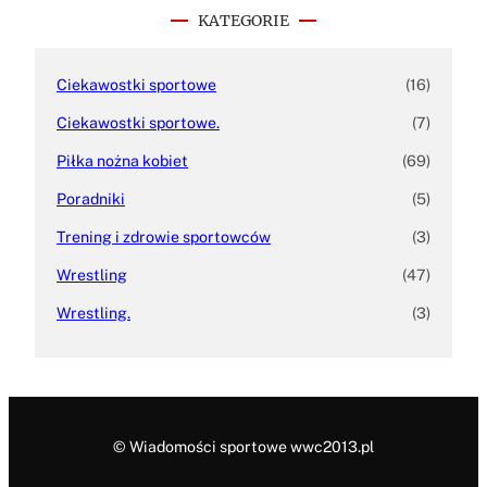
h
KATEGORIE
Ciekawostki sportowe
(16)
Ciekawostki sportowe.
(7)
Piłka nożna kobiet
(69)
Poradniki
(5)
Trening i zdrowie sportowców
(3)
Wrestling
(47)
Wrestling.
(3)
© Wiadomości sportowe wwc2013.pl