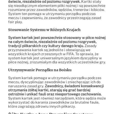
świecie, niezależnie od poziomu rozgrywek.
Kartki stały
się nieodłącznym elementem piłki nożnej i są powszechnie
rozumiane przez zawodników, sędziów, trenerów i kibiców.
System ten pomaga w utrzymaniu porządku podczas
meczu i zapewnieniu, że zawodnicy przestrzegają zasad
fair play.
Stosowanie Systemu w Różnych Krajach
System kartek jest powszechnie stosowany w piłce nożnej
na całym świecie, niezależnie od poziomu rozgrywek,
tradycji piłkarskich czy kultury danego kraju.
Zasady
przyznawania kartek są jednolite i obowiązują we
wszystkich krajach zrzeszonych w FIFA. To sprawia, że
system kartek jest uniwersalnym językiem dyscypliny w
piłce nożnej, zrozumiałym dla wszystkich uczestników gry.
Utrzymywanie Porządku na Boisku
System kartek pomaga w utrzymaniu porządku podczas
meczu, dyscyplinując zawodników i zniechęcając ich do
naruszania zasad gry.
Zawodnicy, świadomi konsekwencji
otrzymania żółtej kartki, starają się grać bardziej
ostrożnie i unikać fauli oraz niesportowego zachowania.
System kartek jest również narzędziem, które sędzia może
wykorzystać do karania zawodników za brutalne faule,
które zagrażają zdrowiu innych piłkarzy.