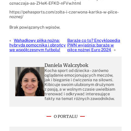
oznaczaja-aa-ZHeK-EFKD-nFVw.html
https://pehasports.com/zolta-i-czerwona-kartka-w-pilce-
noznej/
Brak powiązanych wpisów.
«
Wahadłowy piłka nożna:
Baraże co to? Encyklopedia
hybryda pomocnika i obrońcy
PWN wyjaśnia: baraże w
we współczesnym futbolu!
piłce nożnej Euro 2024
»
Daniela Walczybok
Kocha sport od dziecka – zarówno
oglądanie emocjonujących meczów,
jak i bieganie i ćwiczenia na siłowni.
Kibicuje swoim ulubionym drużynom
z pasją, a w wolnym czasie uwielbiam
trenować i odkrywać interesujące
fakty na temat różnych zawodników.
O PORTALU