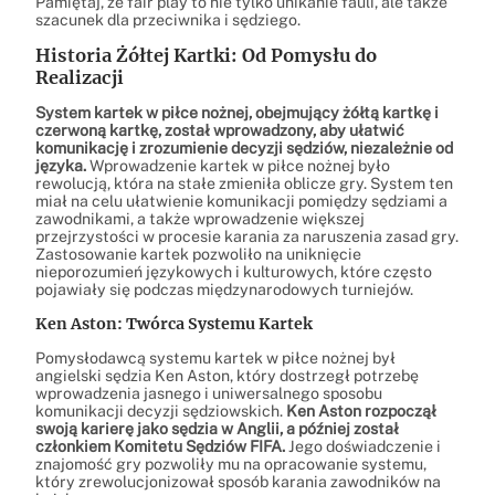
Pamiętaj, że fair play to nie tylko unikanie fauli, ale także
szacunek dla przeciwnika i sędziego.
Historia Żółtej Kartki: Od Pomysłu do
Realizacji
System kartek w piłce nożnej, obejmujący żółtą kartkę i
czerwoną kartkę, został wprowadzony, aby ułatwić
komunikację i zrozumienie decyzji sędziów, niezależnie od
języka.
Wprowadzenie kartek w piłce nożnej było
rewolucją, która na stałe zmieniła oblicze gry. System ten
miał na celu ułatwienie komunikacji pomiędzy sędziami a
zawodnikami, a także wprowadzenie większej
przejrzystości w procesie karania za naruszenia zasad gry.
Zastosowanie kartek pozwoliło na uniknięcie
nieporozumień językowych i kulturowych, które często
pojawiały się podczas międzynarodowych turniejów.
Ken Aston: Twórca Systemu Kartek
Pomysłodawcą systemu kartek w piłce nożnej był
angielski sędzia Ken Aston, który dostrzegł potrzebę
wprowadzenia jasnego i uniwersalnego sposobu
komunikacji decyzji sędziowskich.
Ken Aston rozpoczął
swoją karierę jako sędzia w Anglii, a później został
członkiem Komitetu Sędziów FIFA.
Jego doświadczenie i
znajomość gry pozwoliły mu na opracowanie systemu,
który zrewolucjonizował sposób karania zawodników na