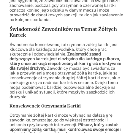
jest sygnałem, że zawodnik musi uważać na swoje dalsze
zachowanie, podczas gdy otrzymanie czerwonej kartki
oznacza koniec jego udziału w danym meczu i może
prowadzić do dodatkowych sankcji, takich jak zawieszenie
na kolejne spotkania.
Świadomość Zawodników na Temat Żółtych
Kartek
Świadomość konsekwencji otrzymania żółtej kartki jest
kluczowa dla każdego zawodnika, który chce grać
skutecznie i odpowiedzialnie.
Znajomość zasad
dotyczących kartek jest niezbędna dla każdego piłkarza,
który chce uniknąć niepotrzebnych kar i grać efektywnie
dla swojej drużyny.
Zawodnicy muszą być świadomi, za
jakie przewinienia mogą otrzymać żółtą kartkę, jakie są
konsekwencje otrzymania drugiej żółtej kartki oraz jakie
sankcje grożą za nadmiar kartek w sezonie. Dzięki temu
mogą podejmować bardziej odpowiedzialne decyzje na
boisku i unikać sytuacji, które mogłyby zaszkodzić ich
drużynie.
Konsekwencje Otrzymania Kartki
Otrzymanie żółtej kartki może wpłynąć na dalszą grę
zawodnika, zmuszając go do większej ostrożności i
unikania ryzykownych interwencji.
Piłkarz, który został
upomniany żółtą kartką, musi kontrolować swoje emocje i