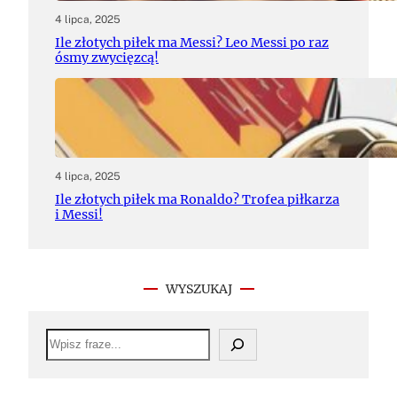
4 lipca, 2025
Ile złotych piłek ma Messi? Leo Messi po raz
ósmy zwycięzcą!
4 lipca, 2025
Ile złotych piłek ma Ronaldo? Trofea piłkarza
i Messi!
WYSZUKAJ
S
e
a
r
c