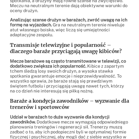
spotkania, a drużyny mają równe szanse na zwycięstwo.
Meczu na neutralnym terenie dają obiektywne warunki do
oceny drużyn.
Analizując szanse drużyn w barażach, zwróć uwagę na ich
formę na wyjazdach.
Gra na neutralnym terenie niweluje
atut własnego boiska, więc liczą się umiejętności
adaptacyjne zespołu.
Transmisje telewizyjne i popularność –
dlaczego baraże przyciągają uwagę kibiców?
Mecze barażowe są często transmitowane w telewizji, co
dodatkowo zwiększa ich popularność.
Kibice z zapartym
tchem śledzą losy swoich drużyn, a wysoka stawka
spotkania gwarantuje emocje i nieprzewidywalność. To
wszystko sprawia, że baraże stają się prawdziwym
świętem futbolu i przyciągają uwagę nawet tych, którzy
na co dzień nie interesują się piłką nożną.
Baraże a kondycja zawodników – wyzwanie dla
trenerów i sportowców
Udział w barażach to duże wyzwanie dla kondycji
zawodników.
Dodatkowe mecze wymagają odpowiedniego
planowania treningów i regeneracji sił. Trenerzy muszą
zadbać o to, aby ich podopieczni byli w optymalnej formie
fizycznej i psychicznej, aby mogli dać z siebie wszystko w