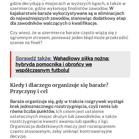
gdzie decydują o miejscach w wyższych ligach, a także w
szermierce, gdzie wyłaniają finalistów zawodów.
W
kajakarstwie baraże wykorzystywane są w eliminacjach
do najważniejszych zawodów, stanowiąc dodatkowy etap
dla zawodników walczących o kwalifikacje.
Czy wiesz, że w szermierce baraże często wiążą się z
ogromnym stresem, ponieważ jeden błąd może przekreślić
szanse na finał?
Sprawdź także:
Wahadłowy piłka nożna:
hybryda pomocnika i obrońcy we
współczesnym futbolu!
Kiedy i dlaczego organizuje się baraże?
Przyczyny i cel
Baraże organizuje się, gdy w trakcie rozgrywek wystąpi
brak jednoznacznego rozstrzygnięcia, czyli remis lub
równa liczba punktów.
Ich celem jest ustalenie
ostatecznych miejsc drużyn lub zawodników, a także
rozstrzygnięcie kwestii awansu lub spadku z ligi.
Organizacja dodatkowych meczy jest rozwiązaniem
często stosowanym, żeby uniknąć kontrowersyjne
decyzje.