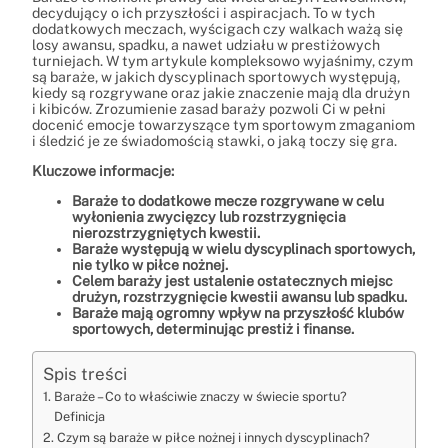
decydujący o ich przyszłości i aspiracjach. To w tych
dodatkowych meczach, wyścigach czy walkach ważą się
losy awansu, spadku, a nawet udziału w prestiżowych
turniejach. W tym artykule kompleksowo wyjaśnimy, czym
są baraże, w jakich dyscyplinach sportowych występują,
kiedy są rozgrywane oraz jakie znaczenie mają dla drużyn
i kibiców. Zrozumienie zasad baraży pozwoli Ci w pełni
docenić emocje towarzyszące tym sportowym zmaganiom
i śledzić je ze świadomością stawki, o jaką toczy się gra.
Kluczowe informacje:
Baraże to dodatkowe mecze rozgrywane w celu
wyłonienia zwycięzcy lub rozstrzygnięcia
nierozstrzygniętych kwestii.
Baraże występują w wielu dyscyplinach sportowych,
nie tylko w piłce nożnej.
Celem baraży jest ustalenie ostatecznych miejsc
drużyn, rozstrzygnięcie kwestii awansu lub spadku.
Baraże mają ogromny wpływ na przyszłość klubów
sportowych, determinując prestiż i finanse.
Spis treści
Baraże – Co to właściwie znaczy w świecie sportu?
Definicja
Czym są baraże w piłce nożnej i innych dyscyplinach?