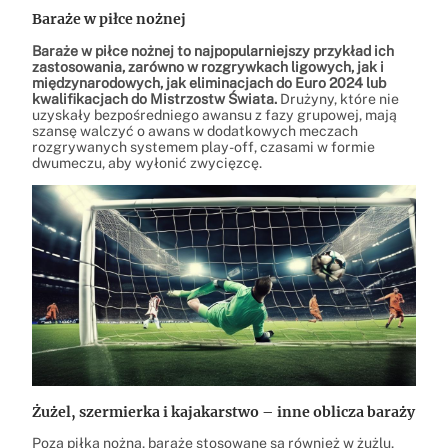
Baraże w piłce nożnej
Baraże w piłce nożnej to najpopularniejszy przykład ich
zastosowania, zarówno w rozgrywkach ligowych, jak i
międzynarodowych, jak eliminacjach do Euro 2024 lub
kwalifikacjach do Mistrzostw Świata.
Drużyny, które nie
uzyskały bezpośredniego awansu z fazy grupowej, mają
szansę walczyć o awans w dodatkowych meczach
rozgrywanych systemem play-off, czasami w formie
dwumeczu, aby wyłonić zwycięzcę.
Żużel, szermierka i kajakarstwo – inne oblicza baraży
Poza piłką nożną, baraże stosowane są również w żużlu,