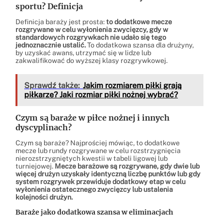
sportu? Definicja
Definicja baraży jest prosta:
to dodatkowe mecze
rozgrywane w celu wyłonienia zwycięzcy, gdy w
standardowych rozgrywkach nie udało się tego
jednoznacznie ustalić.
To dodatkowa szansa dla drużyny,
by uzyskać awans, utrzymać się w lidze lub
zakwalifikować do wyższej klasy rozgrywkowej.
Sprawdź także:
Jakim rozmiarem piłki grają
piłkarze? Jaki rozmiar piłki nożnej wybrać?
Czym są baraże w piłce nożnej i innych
dyscyplinach?
Czym są baraże? Najprościej mówiąc, to dodatkowe
mecze lub rundy rozgrywane w celu rozstrzygnięcia
nierozstrzygniętych kwestii w tabeli ligowej lub
turniejowej.
Mecze barażowe są rozgrywane, gdy dwie lub
więcej drużyn uzyskały identyczną liczbę punktów lub gdy
system rozgrywek przewiduje dodatkowy etap w celu
wyłonienia ostatecznego zwycięzcy lub ustalenia
kolejności drużyn.
Baraże jako dodatkowa szansa w eliminacjach