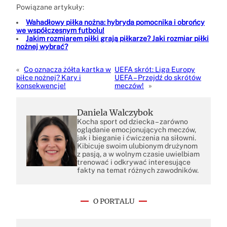
Powiązane artykuły:
Wahadłowy piłka nożna: hybryda pomocnika i obrońcy
we współczesnym futbolu!
Jakim rozmiarem piłki grają piłkarze? Jaki rozmiar piłki
nożnej wybrać?
«
Co oznacza żółta kartka w
UEFA skrót: Liga Europy
piłce nożnej? Kary i
UEFA – Przejdź do skrótów
konsekwencje!
meczów!
»
Daniela Walczybok
Kocha sport od dziecka – zarówno
oglądanie emocjonujących meczów,
jak i bieganie i ćwiczenia na siłowni.
Kibicuje swoim ulubionym drużynom
z pasją, a w wolnym czasie uwielbiam
trenować i odkrywać interesujące
fakty na temat różnych zawodników.
O PORTALU