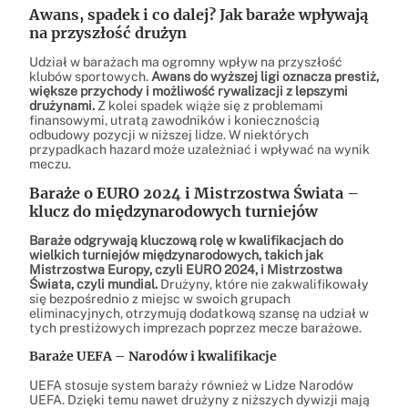
Awans, spadek i co dalej? Jak baraże wpływają
na przyszłość drużyn
Udział w barażach ma ogromny wpływ na przyszłość
klubów sportowych.
Awans do wyższej ligi oznacza prestiż,
większe przychody i możliwość rywalizacji z lepszymi
drużynami.
Z kolei spadek wiąże się z problemami
finansowymi, utratą zawodników i koniecznością
odbudowy pozycji w niższej lidze. W niektórych
przypadkach hazard może uzależniać i wpływać na wynik
meczu.
Baraże o EURO 2024 i Mistrzostwa Świata –
klucz do międzynarodowych turniejów
Baraże odgrywają kluczową rolę w kwalifikacjach do
wielkich turniejów międzynarodowych, takich jak
Mistrzostwa Europy, czyli EURO 2024, i Mistrzostwa
Świata, czyli mundial.
Drużyny, które nie zakwalifikowały
się bezpośrednio z miejsc w swoich grupach
eliminacyjnych, otrzymują dodatkową szansę na udział w
tych prestiżowych imprezach poprzez mecze barażowe.
Baraże UEFA – Narodów i kwalifikacje
UEFA stosuje system baraży również w Lidze Narodów
UEFA. Dzięki temu nawet drużyny z niższych dywizji mają