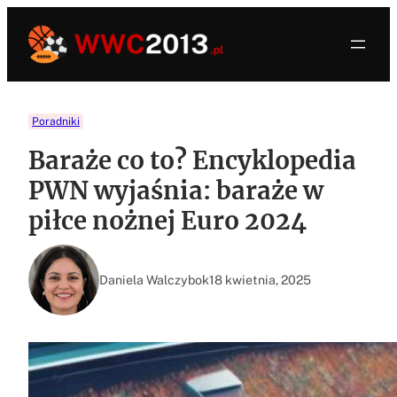
Przejdź
do
treści
Poradniki
Baraże co to? Encyklopedia
PWN wyjaśnia: baraże w
piłce nożnej Euro 2024
Daniela Walczybok
18 kwietnia, 2025