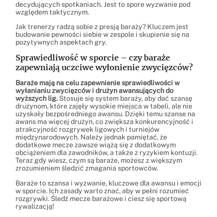
decydujących spotkaniach. Jest to spore wyzwanie pod
względem taktycznym.
Jak trenerzy radzą sobie z presją baraży? Kluczem jest
budowanie pewności siebie w zespole i skupienie się na
pozytywnych aspektach gry.
Sprawiedliwość w sporcie – czy baraże
zapewniają uczciwe wyłonienie zwycięzców?
Baraże mają na celu zapewnienie sprawiedliwości w
wyłanianiu zwycięzców i drużyn awansujących do
wyższych lig.
Stosuje się system baraży, aby dać szansę
drużynom, które zajęły wysokie miejsca w tabeli, ale nie
uzyskały bezpośredniego awansu. Dzięki temu szanse na
awans ma więcej drużyn, co zwiększa konkurencyjność i
atrakcyjność rozgrywek ligowych i turniejów
międzynarodowych. Należy jednak pamiętać, że
dodatkowe mecze zawsze wiążą się z dodatkowym
obciążeniem dla zawodników, a także z ryzykiem kontuzji.
Teraz gdy wiesz, czym są baraże, możesz z większym
zrozumieniem śledzić zmagania sportowców.
Baraże to szansa i wyzwanie, kluczowe dla awansu i emocji
w sporcie. Ich zasady warto znać, aby w pełni rozumieć
rozgrywki. Śledź mecze barażowe i ciesz się sportową
rywalizacją!