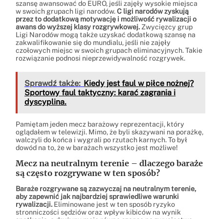
szansę awansować do EURO, jeśli zajęły wysokie miejsca
w swoich grupach ligi narodów.
C ligi narodów zyskują
przez to dodatkową motywację i możliwość rywalizacji o
awans do wyższej klasy rozgrywkowej.
Zwycięzcy grup
Ligi Narodów mogą także uzyskać dodatkową szansę na
zakwalifikowanie się do mundialu, jeśli nie zajęły
czołowych miejsc w swoich grupach eliminacyjnych. Takie
rozwiązanie podnosi nieprzewidywalność rozgrywek.
Sprawdź także:
Kiedy jest faul w piłce nożnej?
Sportowy faul taktyczny: karać zagrania i
dyscyplina.
Pamiętam jeden mecz barażowy reprezentacji, który
oglądałem w telewizji. Mimo, że byli skazywani na porażkę,
walczyli do końca i wygrali po rzutach karnych. To był
dowód na to, że w barażach wszystko jest możliwe!
Mecz na neutralnym terenie – dlaczego baraże
są często rozgrywane w ten sposób?
Baraże rozgrywane są zazwyczaj na neutralnym terenie,
aby zapewnić jak najbardziej sprawiedliwe warunki
rywalizacji.
Eliminowane jest w ten sposób ryzyko
stronniczości sędziów oraz wpływ kibiców na wynik