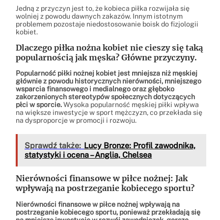
Jedną z przyczyn jest to, że kobieca piłka rozwijała się
wolniej z powodu dawnych zakazów. Innym istotnym
problemem pozostaje niedostosowanie boisk do fizjologii
kobiet.
Dlaczego piłka nożna kobiet nie cieszy się taką
popularnością jak męska? Główne przyczyny.
Popularność piłki nożnej kobiet jest mniejsza niż męskiej
głównie z powodu historycznych nierówności, mniejszego
wsparcia finansowego i medialnego oraz głęboko
zakorzenionych stereotypów społecznych dotyczących
płci w sporcie.
Wysoka popularność męskiej piłki wpływa
na większe inwestycje w sport mężczyzn, co przekłada się
na dysproporcje w promocji i rozwoju.
Sprawdź także:
Lucy Bronze: Profil zawodnika,
statystyki i ocena – Anglia, Chelsea
Nierówności finansowe w piłce nożnej: Jak
wpływają na postrzeganie kobiecego sportu?
Nierówności finansowe w piłce nożnej wpływają na
postrzeganie kobiecego sportu, ponieważ przekładają się
na mniejsze inwestycje w rozwój zawodniczek, gorsze