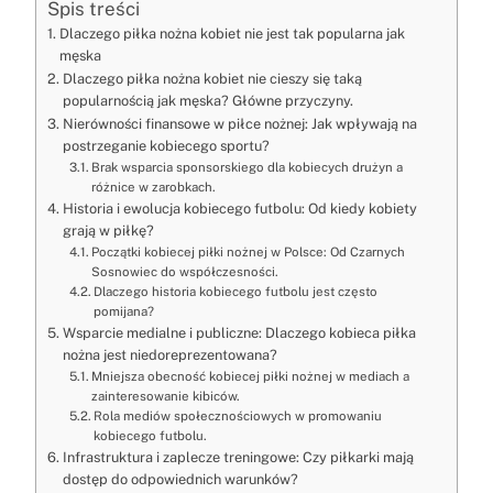
Spis treści
Dlaczego piłka nożna kobiet nie jest tak popularna jak
męska
Dlaczego piłka nożna kobiet nie cieszy się taką
popularnością jak męska? Główne przyczyny.
Nierówności finansowe w piłce nożnej: Jak wpływają na
postrzeganie kobiecego sportu?
Brak wsparcia sponsorskiego dla kobiecych drużyn a
różnice w zarobkach.
Historia i ewolucja kobiecego futbolu: Od kiedy kobiety
grają w piłkę?
Początki kobiecej piłki nożnej w Polsce: Od Czarnych
Sosnowiec do współczesności.
Dlaczego historia kobiecego futbolu jest często
pomijana?
Wsparcie medialne i publiczne: Dlaczego kobieca piłka
nożna jest niedoreprezentowana?
Mniejsza obecność kobiecej piłki nożnej w mediach a
zainteresowanie kibiców.
Rola mediów społecznościowych w promowaniu
kobiecego futbolu.
Infrastruktura i zaplecze treningowe: Czy piłkarki mają
dostęp do odpowiednich warunków?