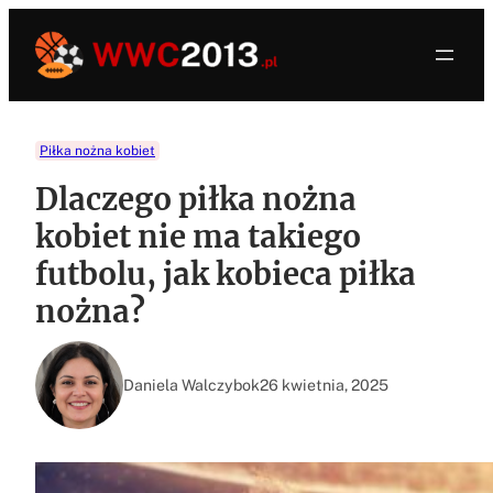
Przejdź
do
treści
Piłka nożna kobiet
Dlaczego piłka nożna
kobiet nie ma takiego
futbolu, jak kobieca piłka
nożna?
Daniela Walczybok
26 kwietnia, 2025