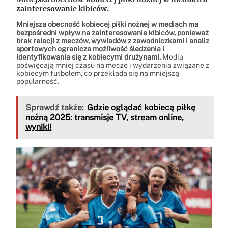
zainteresowanie kibiców.
Mniejsza obecność kobiecej piłki nożnej w mediach ma
bezpośredni wpływ na zainteresowanie kibiców, ponieważ
brak relacji z meczów, wywiadów z zawodniczkami i analiz
sportowych ogranicza możliwość śledzenia i
identyfikowania się z kobiecymi drużynami.
Media
poświęcają mniej czasu na mecze i wydarzenia związane z
kobiecym futbolem, co przekłada się na mniejszą
popularność.
Sprawdź także:
Gdzie oglądać kobiecą piłkę
nożną 2025: transmisje TV, stream online,
wyniki!