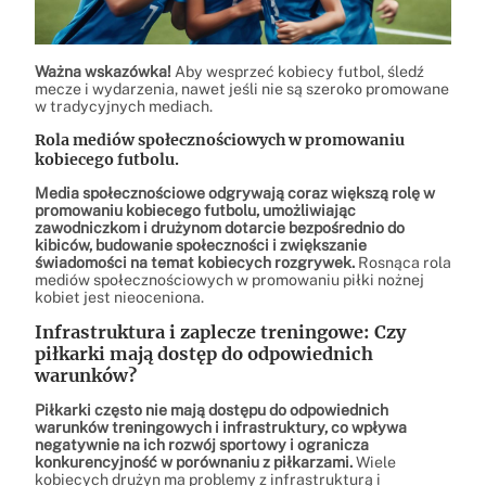
Ważna wskazówka!
Aby wesprzeć kobiecy futbol, śledź
mecze i wydarzenia, nawet jeśli nie są szeroko promowane
w tradycyjnych mediach.
Rola mediów społecznościowych w promowaniu
kobiecego futbolu.
Media społecznościowe odgrywają coraz większą rolę w
promowaniu kobiecego futbolu, umożliwiając
zawodniczkom i drużynom dotarcie bezpośrednio do
kibiców, budowanie społeczności i zwiększanie
świadomości na temat kobiecych rozgrywek.
Rosnąca rola
mediów społecznościowych w promowaniu piłki nożnej
kobiet jest nieoceniona.
Infrastruktura i zaplecze treningowe: Czy
piłkarki mają dostęp do odpowiednich
warunków?
Piłkarki często nie mają dostępu do odpowiednich
warunków treningowych i infrastruktury, co wpływa
negatywnie na ich rozwój sportowy i ogranicza
konkurencyjność w porównaniu z piłkarzami.
Wiele
kobiecych drużyn ma problemy z infrastrukturą i