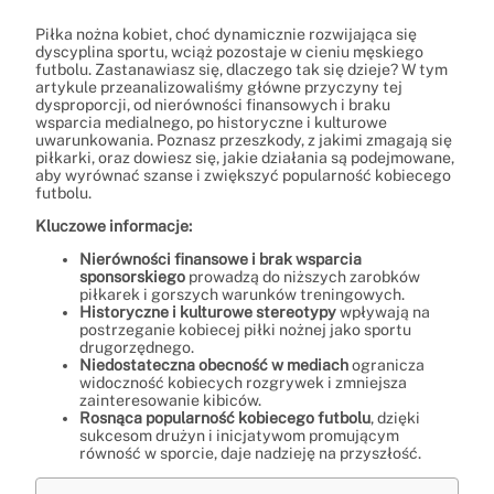
Piłka nożna kobiet, choć dynamicznie rozwijająca się
dyscyplina sportu, wciąż pozostaje w cieniu męskiego
futbolu. Zastanawiasz się, dlaczego tak się dzieje? W tym
artykule przeanalizowaliśmy główne przyczyny tej
dysproporcji, od nierówności finansowych i braku
wsparcia medialnego, po historyczne i kulturowe
uwarunkowania. Poznasz przeszkody, z jakimi zmagają się
piłkarki, oraz dowiesz się, jakie działania są podejmowane,
aby wyrównać szanse i zwiększyć popularność kobiecego
futbolu.
Kluczowe informacje:
Nierówności finansowe i brak wsparcia
sponsorskiego
prowadzą do niższych zarobków
piłkarek i gorszych warunków treningowych.
Historyczne i kulturowe stereotypy
wpływają na
postrzeganie kobiecej piłki nożnej jako sportu
drugorzędnego.
Niedostateczna obecność w mediach
ogranicza
widoczność kobiecych rozgrywek i zmniejsza
zainteresowanie kibiców.
Rosnąca popularność kobiecego futbolu
, dzięki
sukcesom drużyn i inicjatywom promującym
równość w sporcie, daje nadzieję na przyszłość.