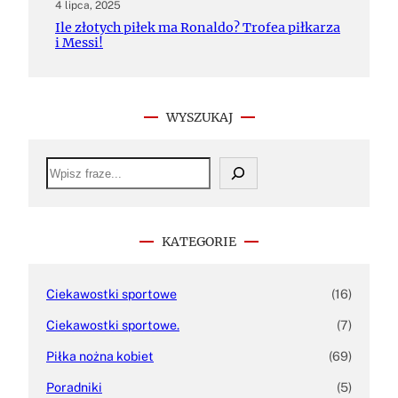
4 lipca, 2025
Ile złotych piłek ma Ronaldo? Trofea piłkarza
i Messi!
WYSZUKAJ
S
e
a
r
c
h
KATEGORIE
Ciekawostki sportowe
(16)
Ciekawostki sportowe.
(7)
Piłka nożna kobiet
(69)
Poradniki
(5)