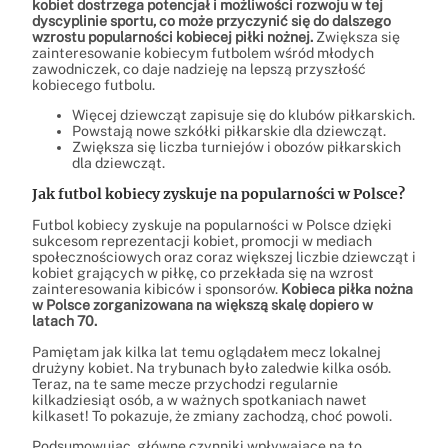
kobiet dostrzega potencjał i możliwości rozwoju w tej
dyscyplinie sportu, co może przyczynić się do dalszego
wzrostu popularności kobiecej piłki nożnej.
Zwiększa się
zainteresowanie kobiecym futbolem wśród młodych
zawodniczek, co daje nadzieję na lepszą przyszłość
kobiecego futbolu.
Więcej dziewcząt zapisuje się do klubów piłkarskich.
Powstają nowe szkółki piłkarskie dla dziewcząt.
Zwiększa się liczba turniejów i obozów piłkarskich
dla dziewcząt.
Jak futbol kobiecy zyskuje na popularności w Polsce?
Futbol kobiecy zyskuje na popularności w Polsce dzięki
sukcesom reprezentacji kobiet, promocji w mediach
społecznościowych oraz coraz większej liczbie dziewcząt i
kobiet grających w piłkę, co przekłada się na wzrost
zainteresowania kibiców i sponsorów.
Kobieca piłka nożna
w Polsce zorganizowana na większą skalę dopiero w
latach 70.
Pamiętam jak kilka lat temu oglądałem mecz lokalnej
drużyny kobiet. Na trybunach było zaledwie kilka osób.
Teraz, na te same mecze przychodzi regularnie
kilkadziesiąt osób, a w ważnych spotkaniach nawet
kilkaset! To pokazuje, że zmiany zachodzą, choć powoli.
Podsumowując, główne czynniki wpływające na to,