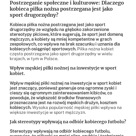
Postrzeganie społeczne i kulturowe: Dlaczego
kobieca piłka nożna postrzegana jest jako
sport drugorzędny?
Kobieca piłka nożna postrzegana jest jako sport
drugorzędny ze względu na głęboko zakorzenione
stereotypy płciowe, które sugerują, że sport jest domeną
mężczyzn, a kobiety są mniej kompetentne w grach
zespołowych, co wpływa na brak szacunku i uznania dla
kobiecych osiągnięć sportowych.
Piłka nożna kobiet
często postrzegana jako sport drugorzędny w wielu
krajach, w tym w Polsce.
Wpływ męskiej piłki nożnej na inwestycje w sport
kobiet.
Wpływ męskiej piłki nożnej na inwestycje w sport kobiet
jest znaczący, ponieważ generuje ona ogromne zyski i
cieszy się ogromnym zainteresowaniem kibiców, co
powoduje, że większość środków finansowych
przeznaczana jest na rozwój męskich drużyn, kosztem
kobiecych.
Wysoka popularność męskiej piłki wpływa na
większe inwestycje w sport mężczyzn.
Jak stereotypy wpływają na odbiór kobiecego futbolu?
Stereotypy wpływają na odbiór kobiecego futbolu,
sugerując, że piłkarki są mniej silne, szybkie i technicznie