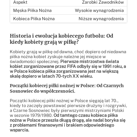
Zarobki Zawodników
Wysokie wynagrodzenia
Niższe wynagrodzenia
Historia i ewolucja kobiecego futbolu: Od
kiedy kobiety grają w piłkę?
Kobiety grają w piłkę od dawna, choć dopiero od niedawna
piłka nożna kobiet zyskuje należne jej miejsce w
świadomości społecznej.
Pierwsze mistrzostwa świata
kobiet zorganizowane przez FIFA odbyły się w 1991 roku, a
w Polsce kobieca piłka zorganizowana jest na większą
skalę dopiero w latach 70-tych XX wieku.
Początki kobiecej piłki nożnej w Polsce: Od Czarnych
Sosnowiec do współczesności.
Początki kobiecej piłki nożnej w Polsce sięgają lat 70.,
kiedy to zaczęły powstawać pierwsze drużyny i rozgrywki,
a Czarne Sosnowiec były pierwszymi mistrzyniami Polski
w sezonie 1979/1980.
Od tamtego czasu kobieca piłka
nożna w Polsce przeszła długą drogę, ale nadal boryka się
z problemami finansowymi i brakiem odpowiedniego
wsparcia.