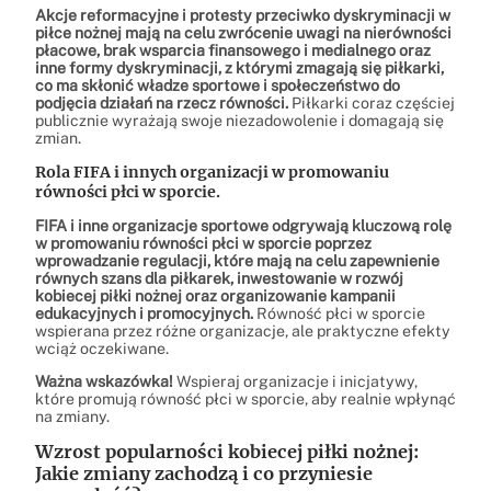
Akcje reformacyjne i protesty przeciwko dyskryminacji w
piłce nożnej mają na celu zwrócenie uwagi na nierówności
płacowe, brak wsparcia finansowego i medialnego oraz
inne formy dyskryminacji, z którymi zmagają się piłkarki,
co ma skłonić władze sportowe i społeczeństwo do
podjęcia działań na rzecz równości.
Piłkarki coraz częściej
publicznie wyrażają swoje niezadowolenie i domagają się
zmian.
Rola FIFA i innych organizacji w promowaniu
równości płci w sporcie.
FIFA i inne organizacje sportowe odgrywają kluczową rolę
w promowaniu równości płci w sporcie poprzez
wprowadzanie regulacji, które mają na celu zapewnienie
równych szans dla piłkarek, inwestowanie w rozwój
kobiecej piłki nożnej oraz organizowanie kampanii
edukacyjnych i promocyjnych.
Równość płci w sporcie
wspierana przez różne organizacje, ale praktyczne efekty
wciąż oczekiwane.
Ważna wskazówka!
Wspieraj organizacje i inicjatywy,
które promują równość płci w sporcie, aby realnie wpłynąć
na zmiany.
Wzrost popularności kobiecej piłki nożnej:
Jakie zmiany zachodzą i co przyniesie