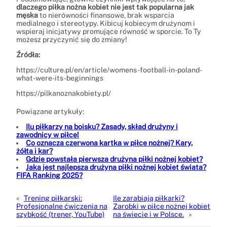
dlaczego piłka nożna kobiet nie jest tak popularna jak
męska
to nierówności finansowe, brak wsparcia
medialnego i stereotypy. Kibicuj kobiecym drużynom i
wspieraj inicjatywy promujące równość w sporcie. To Ty
możesz przyczynić się do zmiany!
Źródła:
https://culture.pl/en/article/womens-football-in-poland-
what-were-its-beginnings
https://pilkanoznakobiety.pl/
Powiązane artykuły:
Ilu piłkarzy na boisku? Zasady, skład drużyny i
zawodnicy w piłce!
Co oznacza czerwona kartka w piłce nożnej? Kary,
żółta i kar?
Gdzie powstała pierwsza drużyna piłki nożnej kobiet?
Jaka jest najlepsza drużyna piłki nożnej kobiet świata?
FIFA Ranking 2025?
«
Trening piłkarski:
Ile zarabiają piłkarki?
Profesjonalne ćwiczenia na
Zarobki w piłce nożnej kobiet
szybkość (trener, YouTube)
na świecie i w Polsce.
»