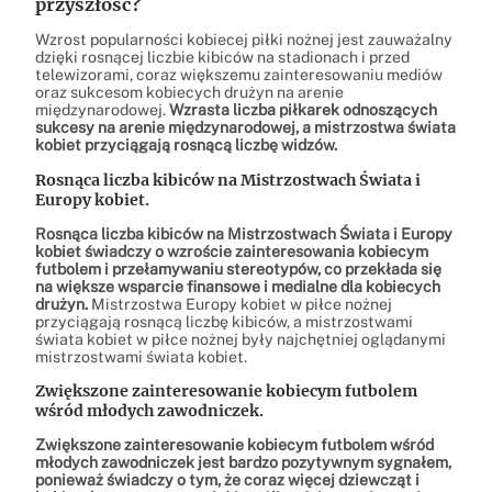
przyszłość?
Wzrost popularności kobiecej piłki nożnej jest zauważalny
dzięki rosnącej liczbie kibiców na stadionach i przed
telewizorami, coraz większemu zainteresowaniu mediów
oraz sukcesom kobiecych drużyn na arenie
międzynarodowej.
Wzrasta liczba piłkarek odnoszących
sukcesy na arenie międzynarodowej, a mistrzostwa świata
kobiet przyciągają rosnącą liczbę widzów.
Rosnąca liczba kibiców na Mistrzostwach Świata i
Europy kobiet.
Rosnąca liczba kibiców na Mistrzostwach Świata i Europy
kobiet świadczy o wzroście zainteresowania kobiecym
futbolem i przełamywaniu stereotypów, co przekłada się
na większe wsparcie finansowe i medialne dla kobiecych
drużyn.
Mistrzostwa Europy kobiet w piłce nożnej
przyciągają rosnącą liczbę kibiców, a mistrzostwami
świata kobiet w piłce nożnej były najchętniej oglądanymi
mistrzostwami świata kobiet.
Zwiększone zainteresowanie kobiecym futbolem
wśród młodych zawodniczek.
Zwiększone zainteresowanie kobiecym futbolem wśród
młodych zawodniczek jest bardzo pozytywnym sygnałem,
ponieważ świadczy o tym, że coraz więcej dziewcząt i