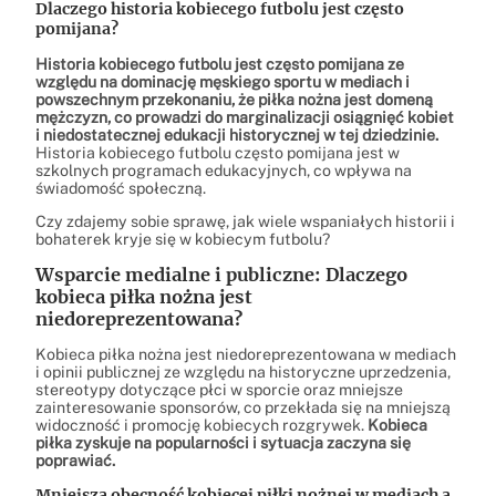
Dlaczego historia kobiecego futbolu jest często
pomijana?
Historia kobiecego futbolu jest często pomijana ze
względu na dominację męskiego sportu w mediach i
powszechnym przekonaniu, że piłka nożna jest domeną
mężczyzn, co prowadzi do marginalizacji osiągnięć kobiet
i niedostatecznej edukacji historycznej w tej dziedzinie.
Historia kobiecego futbolu często pomijana jest w
szkolnych programach edukacyjnych, co wpływa na
świadomość społeczną.
Czy zdajemy sobie sprawę, jak wiele wspaniałych historii i
bohaterek kryje się w kobiecym futbolu?
Wsparcie medialne i publiczne: Dlaczego
kobieca piłka nożna jest
niedoreprezentowana?
Kobieca piłka nożna jest niedoreprezentowana w mediach
i opinii publicznej ze względu na historyczne uprzedzenia,
stereotypy dotyczące płci w sporcie oraz mniejsze
zainteresowanie sponsorów, co przekłada się na mniejszą
widoczność i promocję kobiecych rozgrywek.
Kobieca
piłka zyskuje na popularności i sytuacja zaczyna się
poprawiać.
Mniejsza obecność kobiecej piłki nożnej w mediach a