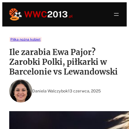
Przejdź
do
treści
Piłka nożna kobiet
Ile zarabia Ewa Pajor?
Zarobki Polki, piłkarki w
Barcelonie vs Lewandowski
Daniela Walczybok
13 czerwca, 2025