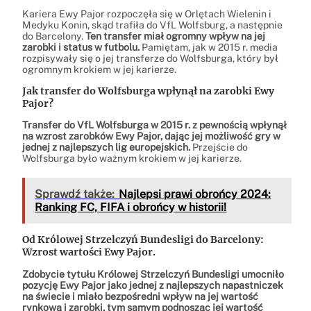
Kariera Ewy Pajor rozpoczęła się w Orlętach Wielenin i
Medyku Konin, skąd trafiła do VfL Wolfsburg, a następnie
do Barcelony.
Ten transfer miał ogromny wpływ na jej
zarobki i status w futbolu.
Pamiętam, jak w 2015 r. media
rozpisywały się o jej transferze do Wolfsburga, który był
ogromnym krokiem w jej karierze.
Jak transfer do Wolfsburga wpłynął na zarobki Ewy
Pajor?
Transfer do VfL Wolfsburga w 2015 r. z pewnością wpłynął
na wzrost zarobków Ewy Pajor, dając jej możliwość gry w
jednej z najlepszych lig europejskich.
Przejście do
Wolfsburga było ważnym krokiem w jej karierze.
Sprawdź także:
Najlepsi prawi obrońcy 2024:
Ranking FC, FIFA i obrońcy w historii!
Od Królowej Strzelczyń Bundesligi do Barcelony:
Wzrost wartości Ewy Pajor.
Zdobycie tytułu Królowej Strzelczyń Bundesligi umocniło
pozycję Ewy Pajor jako jednej z najlepszych napastniczek
na świecie i miało bezpośredni wpływ na jej wartość
rynkową i zarobki, tym samym podnosząc jej wartość