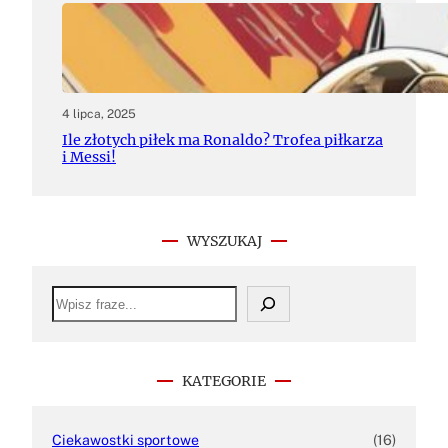
4 lipca, 2025
Ile złotych piłek ma Ronaldo? Trofea piłkarza
i Messi!
WYSZUKAJ
S
e
a
r
c
h
KATEGORIE
Ciekawostki sportowe
(16)