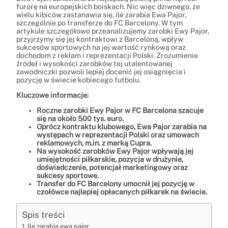
furorę na europejskich boiskach. Nic więc dziwnego, że
wielu kibiców zastanawia się, ile zarabia Ewa Pajor,
szczególnie po transferze do FC Barcelony. W tym
artykule szczegółowo przeanalizujemy zarobki Ewy Pajor,
przyjrzymy się jej kontraktowi z Barceloną, wpływ
sukcesów sportowych na jej wartość rynkową oraz
dochodom z reklam i reprezentacji Polski. Zrozumienie
źródeł i wysokości zarobków tej utalentowanej
zawodniczki pozwoli lepiej docenić jej osiągnięcia i
pozycję w świecie kobiecego futbolu.
Kluczowe informacje:
Roczne zarobki Ewy Pajor w FC Barcelona szacuje
się na około 500 tys. euro.
Oprócz kontraktu klubowego, Ewa Pajor zarabia na
występach w reprezentacji Polski oraz umowach
reklamowych, m.in. z marką Cupra.
Na wysokość zarobków Ewy Pajor wpływają jej
umiejętności piłkarskie, pozycja w drużynie,
doświadczenie, potencjał marketingowy oraz
sukcesy sportowe.
Transfer do FC Barcelony umocnił jej pozycję w
czołówce najlepiej opłacanych piłkarek na świecie.
Spis treści
Ile zarabia ewa pajor