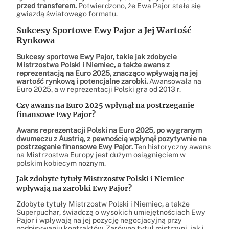
przed transferem.
Potwierdzono, że Ewa Pajor stała się
gwiazdą światowego formatu.
Sukcesy Sportowe Ewy Pajor a Jej Wartość
Rynkowa
Sukcesy sportowe Ewy Pajor, takie jak zdobycie
Mistrzostwa Polski i Niemiec, a także awans z
reprezentacją na Euro 2025, znacząco wpływają na jej
wartość rynkową i potencjalne zarobki.
Awansowała na
Euro 2025, a w reprezentacji Polski gra od 2013 r.
Czy awans na Euro 2025 wpłynął na postrzeganie
finansowe Ewy Pajor?
Awans reprezentacji Polski na Euro 2025, po wygranym
dwumeczu z Austrią, z pewnością wpłynął pozytywnie na
postrzeganie finansowe Ewy Pajor.
Ten historyczny awans
na Mistrzostwa Europy jest dużym osiągnięciem w
polskim kobiecym nożnym.
Jak zdobyte tytuły Mistrzostw Polski i Niemiec
wpływają na zarobki Ewy Pajor?
Zdobyte tytuły Mistrzostw Polski i Niemiec, a także
Superpuchar, świadczą o wysokich umiejętnościach Ewy
Pajor i wpływają na jej pozycję negocjacyjną przy
podpisywaniu kontraktów. Zarówno tytuł mistrzyni, jak i