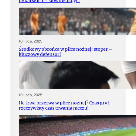
piłkarskich – słownik pojęć!
10 lipca, 2025
Środkowy obrońca w piłce nożnej: stoper –
kluczowy defensor!
10 lipca, 2025
Ile trwa przerwa w piłce nożnej? Czas gry i
rzeczywisty czas trwania meczu!