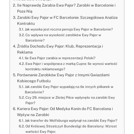
Ile Naprawdę Zarabia Ewa Pajor? Zarobki w Barcelonie i
Poza Nią
Zarobki Ewy Pajor w FC Barcelonie: Szczegółowa Analiza
Kontraktu
Jak wysoka jest roczna pensja Ewy Pajor w Barcelonie?
Co wpływa na wysokość zarobków Ewy Pajor w
Barcelonie?
Źródła Dochodu Ewy Pajor: Klub, Reprezentacja i
Reklama
Ile Ewa Pajor zarabia w reprezentacji Polski?
Ewa Pajor i współpraca z marką Cupra: Ile wynosi wartość
kontraktu reklamowego?
Porównanie Zarobków Ewy Pajor z Innymi Gwiazdami
Kobiecego Futbolu
Jak zarobki Ewy Pajor wypadają na tle innych piłkarek w
Barcelonie?
Czy 29. miejsce w Złotej Piłce wpłynęło na zarobki Ewy
Pajor?
Kariera Ewy Pajor: Od Medyka Konin do FC Barcelona i
Wpływ na Zarobki
Jak transfer do Wolfsburga wpłynął na zarobki Ewy Pajor?
Od Królowej Strzelczyń Bundesligi do Barcelony: Wzrost
wartości Ewy Pajor.