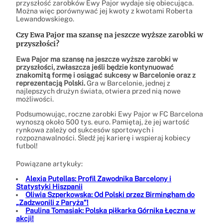
przyszłość zarobków Ewy Pajor wydaje się obiecująca.
Można więc porównywać jej kwoty z kwotami Roberta
Lewandowskiego.
Czy Ewa Pajor ma szansę na jeszcze wyższe zarobki w
przyszłości?
Ewa Pajor ma szansę na jeszcze wyższe zarobki w
przyszłości, zwłaszcza jeśli będzie kontynuować
znakomitą formę i osiągać sukcesy w Barcelonie oraz z
reprezentacją Polski.
Gra w Barcelonie, jednej z
najlepszych drużyn świata, otwiera przed nią nowe
możliwości.
Podsumowując, roczne zarobki Ewy Pajor w FC Barcelona
wynoszą około 500 tys. euro. Pamiętaj, że jej wartość
rynkowa zależy od sukcesów sportowych i
rozpoznawalności. Śledź jej karierę i wspieraj kobiecy
futbol!
Powiązane artykuły:
Alexia Putellas: Profil Zawodnika Barcelony i
Statystyki Hiszpanii
Oliwia Szperkowska: Od Polski przez Birmingham do
„Zadzwonili z Paryża”!
Paulina Tomasiak: Polska piłkarka Górnika Łęczna w
akcji!