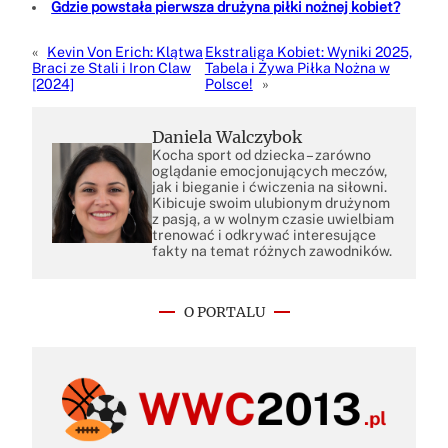
Gdzie powstała pierwsza drużyna piłki nożnej kobiet?
«
Kevin Von Erich: Klątwa
Ekstraliga Kobiet: Wyniki 2025,
Braci ze Stali i Iron Claw
Tabela i Żywa Piłka Nożna w
[2024]
Polsce!
»
Daniela Walczybok
Kocha sport od dziecka – zarówno
oglądanie emocjonujących meczów,
jak i bieganie i ćwiczenia na siłowni.
Kibicuje swoim ulubionym drużynom
z pasją, a w wolnym czasie uwielbiam
trenować i odkrywać interesujące
fakty na temat różnych zawodników.
O PORTALU