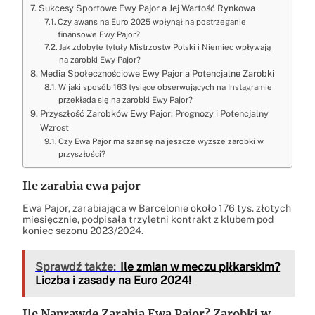
Sukcesy Sportowe Ewy Pajor a Jej Wartość Rynkowa
Czy awans na Euro 2025 wpłynął na postrzeganie
finansowe Ewy Pajor?
Jak zdobyte tytuły Mistrzostw Polski i Niemiec wpływają
na zarobki Ewy Pajor?
Media Społecznościowe Ewy Pajor a Potencjalne Zarobki
W jaki sposób 163 tysiące obserwujących na Instagramie
przekłada się na zarobki Ewy Pajor?
Przyszłość Zarobków Ewy Pajor: Prognozy i Potencjalny
Wzrost
Czy Ewa Pajor ma szansę na jeszcze wyższe zarobki w
przyszłości?
Ile zarabia ewa pajor
Ewa Pajor, zarabiająca w Barcelonie około 176 tys. złotych
miesięcznie, podpisała trzyletni kontrakt z klubem pod
koniec sezonu 2023/2024.
Sprawdź także:
Ile zmian w meczu piłkarskim?
Liczba i zasady na Euro 2024!
Ile Naprawdę Zarabia Ewa Pajor? Zarobki w