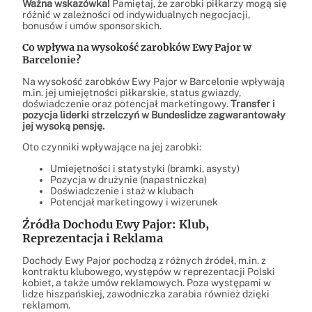
Ważna wskazówka!
Pamiętaj, że zarobki piłkarzy mogą się
różnić w zależności od indywidualnych negocjacji,
bonusów i umów sponsorskich.
Co wpływa na wysokość zarobków Ewy Pajor w
Barcelonie?
Na wysokość zarobków Ewy Pajor w Barcelonie wpływają
m.in. jej umiejętności piłkarskie, status gwiazdy,
doświadczenie oraz potencjał marketingowy.
Transfer i
pozycja liderki strzelczyń w Bundeslidze zagwarantowały
jej wysoką pensję.
Oto czynniki wpływające na jej zarobki:
Umiejętności i statystyki (bramki, asysty)
Pozycja w drużynie (napastniczka)
Doświadczenie i staż w klubach
Potencjał marketingowy i wizerunek
Źródła Dochodu Ewy Pajor: Klub,
Reprezentacja i Reklama
Dochody Ewy Pajor pochodzą z różnych źródeł, m.in. z
kontraktu klubowego, występów w reprezentacji Polski
kobiet, a także umów reklamowych. Poza występami w
lidze hiszpańskiej, zawodniczka zarabia również dzięki
reklamom.