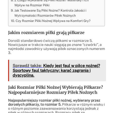
Z Czego Wykonane Są Piłki Nożne? Materiały i Ich
Wpływ na Rozmiar Piłki
Jak Testowane Są Piłki Nożne? Kontrola Jakości i
Wytrzymałości Rozmiarów Piłek Nożnych
Czy Rozmiar Piłki Nożnej Wpływa na Komfort Gry?
Jakim rozmiarem piłki grają piłkarze
Dorośli standardowo ćwiczą piłkami w rozmiarze 5.
Nowicjusze w trakcie nauki sięgają po znane “czwórki”, a
najmłodsi zawodnicy używają piłek oznaczonych numerem
3.
Sprawdź także:
Kiedy jest faul w piłce nożnej?
Sportowy faul taktyczny: karać zagrania i
dyscyplina.
Jaki Rozmiar Piłki Nożnej Wybierają Piłkarze?
Najpopularniejsze Rozmiary Piłek Nożnych
Najpopularniejszy rozmiar piłki nożnej, wybierany przez
dorosłych piłkarzy, to rozmiar 5.
Piłkarze w różnym wieku i
o różnym poziomie zaawansowania korzystają jednak z
piłek w różnych rozmiarach. Rozmiary piłek są