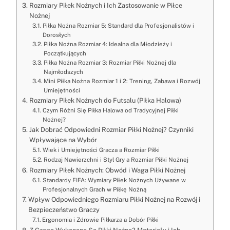
Rozmiary Piłek Nożnych i Ich Zastosowanie w Piłce
Nożnej
Piłka Nożna Rozmiar 5: Standard dla Profesjonalistów i
Dorosłych
Piłka Nożna Rozmiar 4: Idealna dla Młodzieży i
Początkujących
Piłka Nożna Rozmiar 3: Rozmiar Piłki Nożnej dla
Najmłodszych
Mini Piłka Nożna Rozmiar 1 i 2: Trening, Zabawa i Rozwój
Umiejętności
Rozmiary Piłek Nożnych do Futsalu (Piłka Halowa)
Czym Różni Się Piłka Halowa od Tradycyjnej Piłki
Nożnej?
Jak Dobrać Odpowiedni Rozmiar Piłki Nożnej? Czynniki
Wpływające na Wybór
Wiek i Umiejętności Gracza a Rozmiar Piłki
Rodzaj Nawierzchni i Styl Gry a Rozmiar Piłki Nożnej
Rozmiary Piłek Nożnych: Obwód i Waga Piłki Nożnej
Standardy FIFA: Wymiary Piłek Nożnych Używane w
Profesjonalnych Grach w Piłkę Nożną
Wpływ Odpowiedniego Rozmiaru Piłki Nożnej na Rozwój i
Bezpieczeństwo Graczy
Ergonomia i Zdrowie Piłkarza a Dobór Piłki