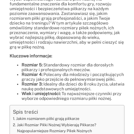
fundamentalne znaczenie dla komfortu gry, rozwoju
umiejętności i bezpieczeństwa piłkarzy na każdym
poziomie zaawansowania. Zastanawiasz się, jakim
rozmiarem piłki grają profesjonaliści, a jakim Twoje
dziecko na treningu? W tym artykule szczegółowo
omówiliśmy standardowe rozmiary piłek nożnych, ich
przeznaczenie, wymiary i wagę, a także podpowiemy, jak
wybrać najlepszą piłkę, dopasowaną do wieku,
umiejętności i rodzaju nawierzchni, aby w pełni cieszyć się
grą w piłkę nożną.
Kluczowe informacje:
Rozmiar 5:
Standardowy rozmiar dla dorosłych
piłkarzy i profesjonalnych meczów.
Rozmiar 4:
Polecany dla młodzieży i początkujących
graczy jako przejście do pełnowymiarowej piłki.
Rozmiar 3:
Idealny dla dzieci do 8 roku życia, ułatwia
naukę podstawowych umiejętności.
Wiek i umiejętności:
To najważniejsze czynniki przy
wyborze odpowiedniego rozmiaru piłki nożnej.
Spis treści
Jakim rozmiarem piłki grają piłkarze
Jaki Rozmiar Piłki Nożnej Wybierają Piłkarze?
Najpopularniejsze Rozmiary Piłek Nożnych