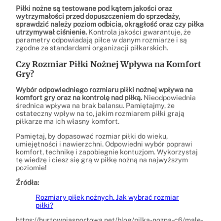
Piłki nożne są testowane pod kątem jakości oraz
wytrzymałości przed dopuszczeniem do sprzedaży,
sprawdzić należy poziom odbicia, okrągłość oraz czy piłka
utrzymywał ciśnienie.
Kontrola jakości gwarantuje, że
parametry odpowiadają piłce w danym rozmiarze i są
zgodne ze standardami organizacji piłkarskich.
Czy Rozmiar Piłki Nożnej Wpływa na Komfort
Gry?
Wybór odpowiedniego rozmiaru piłki nożnej wpływa na
komfort gry oraz na kontrolę nad piłką.
Nieodpowiednia
średnica wpływa na brak balansu. Pamiętajmy, że
ostateczny wpływ na to, jakim rozmiarem piłki grają
piłkarze ma ich własny komfort.
Pamiętaj, by dopasować rozmiar piłki do wieku,
umiejętności i nawierzchni. Odpowiedni wybór poprawi
komfort, technikę i zapobiegnie kontuzjom. Wykorzystaj
tę wiedzę i ciesz się grą w piłkę nożną na najwyższym
poziomie!
Źródła:
Rozmiary piłek nożnych. Jak wybrać rozmiar
piłki?
https://hurtowniasportowa.net/blog/pilka-nozna-c6/male-