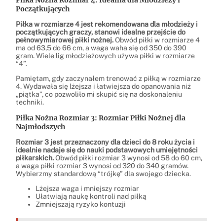
Piłka Nożna Rozmiar 4: Idealna dla Młodzieży i
Początkujących
Piłka w rozmiarze 4 jest rekomendowana dla młodzieży i
początkujących graczy, stanowi idealne przejście do
pełnowymiarowej piłki nożnej.
Obwód piłki w rozmiarze 4
ma od 63,5 do 66 cm, a waga waha się od 350 do 390
gram. Wiele lig młodzieżowych używa piłki w rozmiarze
“4”.
Pamiętam, gdy zaczynałem trenować z piłką w rozmiarze
4. Wydawała się lżejsza i łatwiejsza do opanowania niż
„piątka”, co pozwoliło mi skupić się na doskonaleniu
techniki.
Piłka Nożna Rozmiar 3: Rozmiar Piłki Nożnej dla
Najmłodszych
Rozmiar 3 jest przeznaczony dla dzieci do 8 roku życia i
idealnie nadaje się do nauki podstawowych umiejętności
piłkarskich.
Obwód piłki rozmiar 3 wynosi od 58 do 60 cm,
a waga piłki rozmiar 3 wynosi od 320 do 340 gramów.
Wybierzmy standardową “trójkę” dla swojego dziecka.
Lżejsza waga i mniejszy rozmiar
Ułatwiają naukę kontroli nad piłką
Zmniejszają ryzyko kontuzji