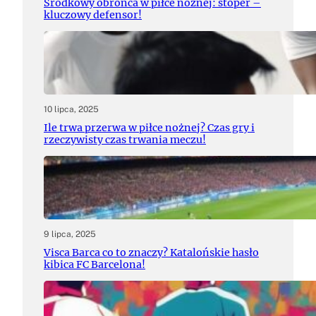
Środkowy obrońca w piłce nożnej: stoper –
kluczowy defensor!
10 lipca, 2025
Ile trwa przerwa w piłce nożnej? Czas gry i
rzeczywisty czas trwania meczu!
9 lipca, 2025
Visca Barca co to znaczy? Katalońskie hasło
kibica FC Barcelona!