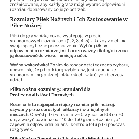
zróżnicowane, aby każdy gracz mógł wybrać odpowiedni
rozmiar, dopasowany do jego potrzeb.
Rozmiary Piłek Nożnych i Ich Zastosowanie w
Piłce Nożnej
Piłki do gry w piłkę nożną występują w pięciu
standardowych rozmiarach (1, 2, 3, 4, 5), a każdy z nich ma
swoje specyficzne przeznaczenie.
Wybór piłki w
odpowiednim rozmiarze jest bardzo ważny, dlatego trzeba
ją dopasować do wieku i umiejętności.
Ważna wskazówka!
Zanim dokonasz ostatecznego wyboru,
upewnij się, że piłka, którą wybierasz, jest zgodna ze
standardami organizacji piłkarskich, w których bierzesz
udział.
Piłka Nożna Rozmiar 5: Standard dla
Profesjonalistów i Dorosłych
Rozmiar 5 to najpopularniejszy rozmiar piłki nożnej,
używany przez dorosłych piłkarzy i w oficjalnych
meczach.
Obwód piłki w rozmiarze 5 wynosi od 68 do 70
cm, a ważyć powinna od 410 do 450 gram. Rozmiar „5”
zapewnia odpowiedni balans i kontrolę lotu piłki podczas
rozgrywek.