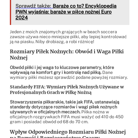
Sprawdź także:
Baraże co to? Encyklopedia
PWN wyjaśnia: baraże w piłce nożnej Euro
2024
Jeden z moich znajomych grających w beach soccera
zawsze używa nieco mniejsze piłki, aby lepiej kontrolować
ją na piasku. Niby drobiazg, a robi różnicę!
Rozmiary Piłek Nożnych: Obwód i Waga Piłki
Nożnej
Obwód piłki i jej waga to kluczowe parametry, które
wpływają na komfort gry i kontrolę nad piłką.
Dane
wymiary piłki możesz sprawdzić podane powyżej rozmiary.
Standardy FIFA: Wymiary Piłek Nożnych Używane w
Profesjonalnych Grach w Piłkę Nożną
Stowarzyszenia piłkarskie, takie jak FIFA, ustanawiają
standardy dotyczące rozmiarów i wagi piłek nożnych
używanych w oficjalnych meczach.
Piłka nożna w
oficjalnych rozgrywkach FIFA musi ważyć od 410 do 450
gram i posiadać obwód od 68 do 70 cm.
Wpływ Odpowiedniego Rozmiaru Piłki Nożnej
na Rozwój i Bezpieczeństwo Graczy