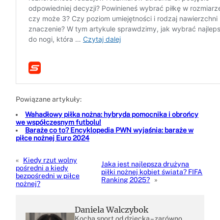
Powiązane artykuły:
Wahadłowy piłka nożna: hybryda pomocnika i obrońcy
we współczesnym futbolu!
Baraże co to? Encyklopedia PWN wyjaśnia: baraże w
piłce nożnej Euro 2024
«
Kiedy rzut wolny
Jaka jest najlepsza drużyna
pośredni a kiedy
piłki nożnej kobiet świata? FIFA
bezpośredni w piłce
Ranking 2025?
»
nożnej?
Daniela Walczybok
Kocha sport od dziecka – zarówno