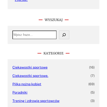
WYSZUKAJ
S
e
a
r
c
h
KATEGORIE
Ciekawostki sportowe
(16)
Ciekawostki sportowe.
(7)
Piłka nożna kobiet
(69)
Poradniki
(5)
Trening i zdrowie sportowców
(3)