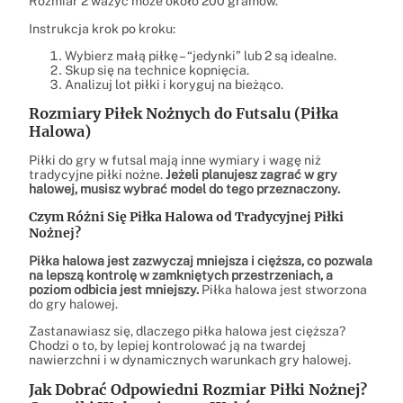
Rozmiar 2 ważyć może około 200 gramów.
Instrukcja krok po kroku:
Wybierz małą piłkę – “jedynki” lub 2 są idealne.
Skup się na technice kopnięcia.
Analizuj lot piłki i koryguj na bieżąco.
Rozmiary Piłek Nożnych do Futsalu (Piłka
Halowa)
Piłki do gry w futsal mają inne wymiary i wagę niż
tradycyjne piłki nożne.
Jeżeli planujesz zagrać w gry
halowej, musisz wybrać model do tego przeznaczony.
Czym Różni Się Piłka Halowa od Tradycyjnej Piłki
Nożnej?
Piłka halowa jest zazwyczaj mniejsza i cięższa, co pozwala
na lepszą kontrolę w zamkniętych przestrzeniach, a
poziom odbicia jest mniejszy.
Piłka halowa jest stworzona
do gry halowej.
Zastanawiasz się, dlaczego piłka halowa jest cięższa?
Chodzi o to, by lepiej kontrolować ją na twardej
nawierzchni i w dynamicznych warunkach gry halowej.
Jak Dobrać Odpowiedni Rozmiar Piłki Nożnej?