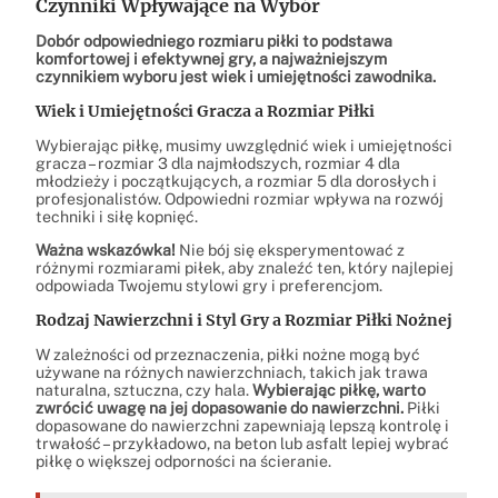
Czynniki Wpływające na Wybór
Dobór odpowiedniego rozmiaru piłki to podstawa
komfortowej i efektywnej gry, a najważniejszym
czynnikiem wyboru jest wiek i umiejętności zawodnika.
Wiek i Umiejętności Gracza a Rozmiar Piłki
Wybierając piłkę, musimy uwzględnić wiek i umiejętności
gracza – rozmiar 3 dla najmłodszych, rozmiar 4 dla
młodzieży i początkujących, a rozmiar 5 dla dorosłych i
profesjonalistów. Odpowiedni rozmiar wpływa na rozwój
techniki i siłę kopnięć.
Ważna wskazówka!
Nie bój się eksperymentować z
różnymi rozmiarami piłek, aby znaleźć ten, który najlepiej
odpowiada Twojemu stylowi gry i preferencjom.
Rodzaj Nawierzchni i Styl Gry a Rozmiar Piłki Nożnej
W zależności od przeznaczenia, piłki nożne mogą być
używane na różnych nawierzchniach, takich jak trawa
naturalna, sztuczna, czy hala.
Wybierając piłkę, warto
zwrócić uwagę na jej dopasowanie do nawierzchni.
Piłki
dopasowane do nawierzchni zapewniają lepszą kontrolę i
trwałość – przykładowo, na beton lub asfalt lepiej wybrać
piłkę o większej odporności na ścieranie.