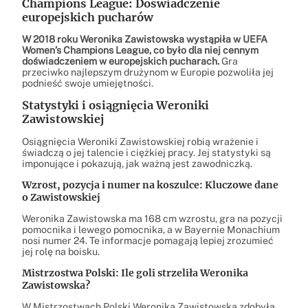
Champions League: Doświadczenie
europejskich pucharów
W 2018 roku Weronika Zawistowska wystąpiła w UEFA
Women’s Champions League, co było dla niej cennym
doświadczeniem w europejskich pucharach.
Gra
przeciwko najlepszym drużynom w Europie pozwoliła jej
podnieść swoje umiejętności.
Statystyki i osiągnięcia Weroniki
Zawistowskiej
Osiągnięcia Weroniki Zawistowskiej robią wrażenie i
świadczą o jej talencie i ciężkiej pracy. Jej statystyki są
imponujące i pokazują, jak ważną jest zawodniczką.
Wzrost, pozycja i numer na koszulce: Kluczowe dane
o Zawistowskiej
Weronika Zawistowska ma 168 cm wzrostu, gra na pozycji
pomocnika i lewego pomocnika, a w Bayernie Monachium
nosi numer 24. Te informacje pomagają lepiej zrozumieć
jej rolę na boisku.
Mistrzostwa Polski: Ile goli strzeliła Weronika
Zawistowska?
W Mistrzostwach Polski Weronika Zawistowska zdobyła