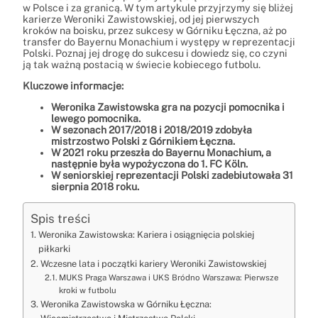
w Polsce i za granicą. W tym artykule przyjrzymy się bliżej
karierze Weroniki Zawistowskiej, od jej pierwszych
kroków na boisku, przez sukcesy w Górniku Łęczna, aż po
transfer do Bayernu Monachium i występy w reprezentacji
Polski. Poznaj jej drogę do sukcesu i dowiedz się, co czyni
ją tak ważną postacią w świecie kobiecego futbolu.
Kluczowe informacje:
Weronika Zawistowska gra na pozycji pomocnika i
lewego pomocnika.
W sezonach 2017/2018 i 2018/2019 zdobyła
mistrzostwo Polski z Górnikiem Łęczna.
W 2021 roku przeszła do Bayernu Monachium, a
następnie była wypożyczona do 1. FC Köln.
W seniorskiej reprezentacji Polski zadebiutowała 31
sierpnia 2018 roku.
Spis treści
Weronika Zawistowska: Kariera i osiągnięcia polskiej
piłkarki
Wczesne lata i początki kariery Weroniki Zawistowskiej
MUKS Praga Warszawa i UKS Bródno Warszawa: Pierwsze
kroki w futbolu
Weronika Zawistowska w Górniku Łęczna: