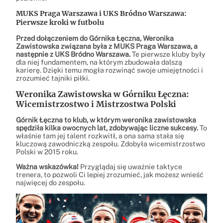
MUKS Praga Warszawa i UKS Bródno Warszawa:
Pierwsze kroki w futbolu
Przed dołączeniem do Górnika Łęczna, Weronika
Zawistowska związana była z MUKS Praga Warszawa, a
następnie z UKS Bródno Warszawa.
Te pierwsze kluby były
dla niej fundamentem, na którym zbudowała dalszą
karierę. Dzięki temu mogła rozwinąć swoje umiejętności i
zrozumieć tajniki piłki.
Weronika Zawistowska w Górniku Łęczna:
Wicemistrzostwo i Mistrzostwa Polski
Górnik Łęczna to klub, w którym weronika zawistowska
spędziła kilka owocnych lat, zdobywając liczne sukcesy.
To
właśnie tam jej talent rozkwitł, a ona sama stała się
kluczową zawodniczką zespołu. Zdobyła wicemistrzostwo
Polski w 2015 roku.
Ważna wskazówka!
Przyglądaj się uważnie taktyce
trenera, to pozwoli Ci lepiej zrozumieć, jak możesz wnieść
najwięcej do zespołu.