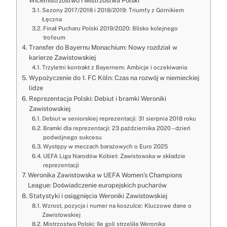
Wicemistrzostwo i Mistrzostwa Polski
Sezony 2017/2018 i 2018/2019: Triumfy z Górnikiem
Łęczna
Finał Pucharu Polski 2019/2020: Blisko kolejnego
trofeum
Transfer do Bayernu Monachium: Nowy rozdział w
karierze Zawistowskiej
Trzyletni kontrakt z Bayernem: Ambicje i oczekiwania
Wypożyczenie do 1. FC Köln: Czas na rozwój w niemieckiej
lidze
Reprezentacja Polski: Debiut i bramki Weroniki
Zawistowskiej
Debiut w seniorskiej reprezentacji: 31 sierpnia 2018 roku
Bramki dla reprezentacji: 23 października 2020 – dzień
podwójnego sukcesu
Występy w meczach barażowych o Euro 2025
UEFA Liga Narodów Kobiet: Zawistowska w składzie
reprezentacji
Weronika Zawistowska w UEFA Women’s Champions
League: Doświadczenie europejskich pucharów
Statystyki i osiągnięcia Weroniki Zawistowskiej
Wzrost, pozycja i numer na koszulce: Kluczowe dane o
Zawistowskiej
Mistrzostwa Polski: Ile goli strzeliła Weronika