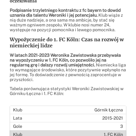
oczekiwania
Podpisanie trzyletniego kontraktu z fc bayern to dowód
uznania dla talentu Weroniki i jej potencjału.
Klub wiąże z
nią duże nadzieje, a ona sama ma ambicje, by stać się
ważnym ogniwem zespołu. W klubie nosi numer 24,
występuje na pozycji pomocnika i lewego pomocnika.
Wypożyczenie do 1. FC Köln: Czas na rozwój w
niemieckiej lidze
W latach 2021-2023 Weronika Zawistowska przebywała
na wypożyczeniu w 1. FC Köln, co pozwoliło jej na
regularną grę i dalszy rozwój umiejętności.
Niemiecka liga
to wymagające środowisko, które pozytywnie wpłynęło na
jej formę. To doświadczenie z pewnością zaprocentuje w
przyszłości.
Tabela porównująca statystyki Weroniki Zawistowskiej w
Górniku Łęczna i 1. FC Köln:
Górnik Łęczna
2015-2021
3
1. FC Köln