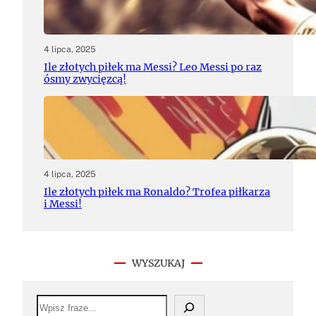
4 lipca, 2025
Ile złotych piłek ma Messi? Leo Messi po raz
ósmy zwycięzcą!
4 lipca, 2025
Ile złotych piłek ma Ronaldo? Trofea piłkarza
i Messi!
WYSZUKAJ
S
e