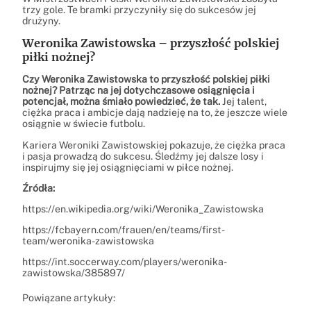
trzy gole. Te bramki przyczyniły się do sukcesów jej
drużyny.
Weronika Zawistowska – przyszłość polskiej
piłki nożnej?
Czy Weronika Zawistowska to przyszłość polskiej piłki
nożnej? Patrząc na jej dotychczasowe osiągnięcia i
potencjał, można śmiało powiedzieć, że tak.
Jej talent,
ciężka praca i ambicje dają nadzieję na to, że jeszcze wiele
osiągnie w świecie futbolu.
Kariera Weroniki Zawistowskiej pokazuje, że ciężka praca
i pasja prowadzą do sukcesu. Śledźmy jej dalsze losy i
inspirujmy się jej osiągnięciami w piłce nożnej.
Źródła:
https://en.wikipedia.org/wiki/Weronika_Zawistowska
https://fcbayern.com/frauen/en/teams/first-
team/weronika-zawistowska
https://int.soccerway.com/players/weronika-
zawistowska/385897/
Powiązane artykuły: