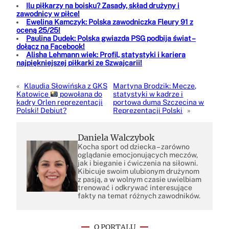
Ilu piłkarzy na boisku? Zasady, skład drużyny i
zawodnicy w piłce!
Ewelina Kamczyk: Polska zawodniczka Fleury 91 z
oceną 25/25!
Paulina Dudek: Polska gwiazda PSG podbija świat –
dołącz na Facebook!
Alisha Lehmann wiek: Profil, statystyki i kariera
najpiękniejszej piłkarki ze Szwajcarii!
«
Klaudia Słowińska z GKS
Martyna Brodzik: Mecze,
Katowice
powołana do
statystyki w kadrze i
kadry Orlen reprezentacji
portowa duma Szczecina w
Polski! Debiut?
Reprezentacji Polski
»
Daniela Walczybok
Kocha sport od dziecka – zarówno
oglądanie emocjonujących meczów,
jak i bieganie i ćwiczenia na siłowni.
Kibicuje swoim ulubionym drużynom
z pasją, a w wolnym czasie uwielbiam
trenować i odkrywać interesujące
fakty na temat różnych zawodników.
O PORTALU