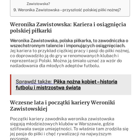
Zawistowska?
Weronika Zawistowska – przyszłość polskiej piłki nożnej?
Weronika Zawistowska: Kariera i osiągnięcia
polskiej piłkarki
Weronika Zawistowska, polska piłkarka, to zawodniczka o
wszechstronnym talencie i imponujących osiągnięciach.
Jej kariera to przykład ciężkiej pracy i pasji do piłki nożnej,
co doprowadziło ją do gry w renomowanych klubach i
reprezentacji Polski. Można ją śmiało uznać za wzór do
naśladowania dla młodych adeptów futbolu.
Sprawdź także:
Piłka nożna kobiet – historia
futbolu i mistrzostwa świata
Wczesne lata i początki kariery Weroniki
Zawistowskiej
Początki kariery zawodnika weronika zawistowska
sięgają młodzieżowych klubów w Warszawie, gdzie
szlifowała swoje umiejętności. To właśnie tam zrodziła się
jej pasja do piłki i chęć rywalizacji na najwyższym
poziomie.