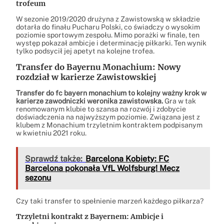
trofeum
W sezonie 2019/2020 drużyna z Zawistowską w składzie
dotarła do finału Pucharu Polski, co świadczy o wysokim
poziomie sportowym zespołu. Mimo porażki w finale, ten
występ pokazał ambicje i determinację piłkarki. Ten wynik
tylko podsycił jej apetyt na kolejne trofea.
Transfer do Bayernu Monachium: Nowy
rozdział w karierze Zawistowskiej
Transfer do fc bayern monachium to kolejny ważny krok w
karierze zawodniczki weronika zawistowska.
Gra w tak
renomowanym klubie to szansa na rozwój i zdobycie
doświadczenia na najwyższym poziomie. Związana jest z
klubem z Monachium trzyletnim kontraktem podpisanym
w kwietniu 2021 roku.
Sprawdź także:
Barcelona Kobiety: FC
Barcelona pokonała VfL Wolfsburg! Mecz
sezonu
Czy taki transfer to spełnienie marzeń każdego piłkarza?
Trzyletni kontrakt z Bayernem: Ambicje i