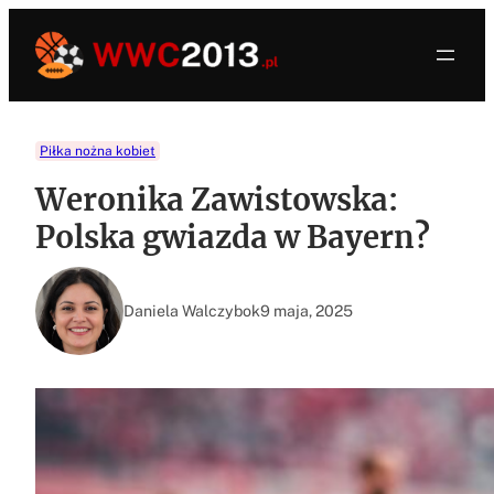
Przejdź
do
treści
Piłka nożna kobiet
Weronika Zawistowska:
Polska gwiazda w Bayern?
Daniela Walczybok
9 maja, 2025